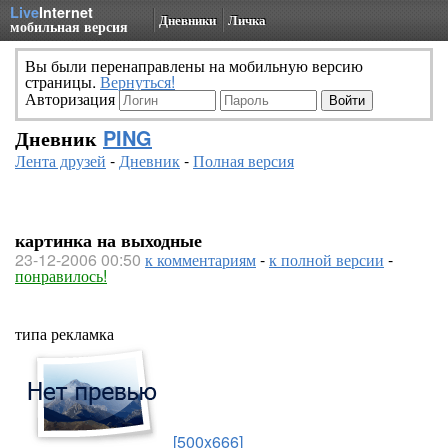
Live
Internet
Дневники
Личка
мобильная версия
Вы были перенаправлены на мобильную версию
страницы.
Вернуться!
Авторизация
Дневник
PING
Лента друзей
-
Дневник
-
Полная версия
картинка на выходные
23-12-2006 00:50
к комментариям
-
к полной версии
-
понравилось!
типа рекламка
[500x666]