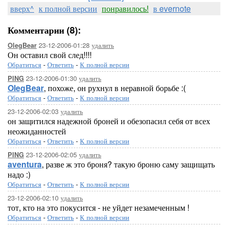
вверх^
к полной версии
понравилось!
в evernote
Комментарии (8):
23-12-2006-01:28
удалить
OlegBear
Он оставил свой след!!!!
Обратиться
-
Ответить
-
К полной версии
23-12-2006-01:30
удалить
PING
OlegBear
, похоже, он рухнул в неравной борьбе :(
Обратиться
-
Ответить
-
К полной версии
23-12-2006-02:03
удалить
он защитился надежной броней и обезопасил себя от всех
неожиданностей
Обратиться
-
Ответить
-
К полной версии
23-12-2006-02:05
удалить
PING
aventura
, разве ж это броня? такую броню саму защищать
надо :)
Обратиться
-
Ответить
-
К полной версии
23-12-2006-02:10
удалить
тот, кто на это покусится - не уйдет незамеченным !
Обратиться
-
Ответить
-
К полной версии