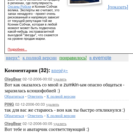
в регионах, где популярность
[показать]
Оксаны Робски
и Ксении Собчак
велика. Эксперты же считают, это
запах ненадолго - проект очень
рискованный и напрямую зависит
от текущей репутации той же
Ксении Собчак, которая в любой
момент может быть подмочена
какой-нибудь экстравагантной
выходкой "звезды", что скажется
на уровне продаж марки.
Подробнее...
вверх^
к полной версии
понравилось!
в evernote
Комментарии (32):
вперёд»
02-12-2006-00:02
удалить
OlegBear
Вот как оказалось со мной и zumkin-ым опасно общаться -
заразилась ксюшофобией :)
Обратиться
-
Ответить
-
К полной версии
02-12-2006-00:03
удалить
PING
так для вас же стараюсь - вон как ты быстро откликнулся :)
Обратиться
-
Ответить
-
К полной версии
02-12-2006-00:05
удалить
OlegBear
Вот тебе и аватарчик соответствующий :)