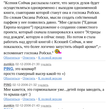
"Ксения Собчак рассказала газете, что запуск духов будет
осуществляться одновременно с выходом одноименной
книги, соавторами которой станут она и госпожа Робски.
По словам Оксаны Робски, мысли создать собственный
парфюм у нее появились давно. "Мне сделали ("Единая
Европа-холдинг") предложение о создании совместного
проекта, который сначала планировался к книге 'Устрицы
под дождем', которую я сейчас пишу. Но потом я стала
работать над другой книгой с Ксюшей Собчак, и мне
показалось, что более логично запустить общий аромат",–
вспоминает госпожа Робски."
Обратиться
-
Ответить
-
К полной версии
02-12-2006-21:30
удалить
zumkin
PING
, это кошмар!!
просто гламурный высер какой-то =)
Обратиться
-
Ответить
-
К полной версии
02-12-2006-21:32
удалить
PING
Мне кажется, это гормональное уже...детей пора заводить, а
то крыша едет :)
Обратиться
-
Ответить
-
К полной версии
02-12-2006-21:43
удалить
zumkin