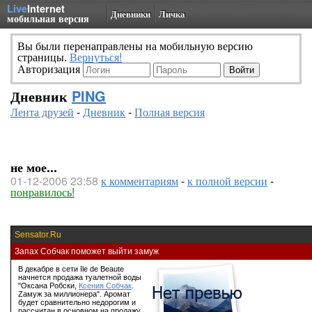
Live
Internet
Дневники
Личка
мобильная версия
Вы были перенаправлены на мобильную версию
страницы.
Вернуться!
Авторизация
Дневник
PING
Лента друзей
-
Дневник
-
Полная версия
не мое...
01-12-2006 23:58
к комментариям
-
к полной версии
-
понравилось!
Sensator.Ru
Запах Собчак поможет выйти замуж
В декабре в сети Ile de Beaute
начнется продажа туалетной воды
"Оксана Робски,
Ксения Собчак
.
Zамуж за миллионера". Аромат
будет сравнительно недорогим и
рассчитан в основном на продажу