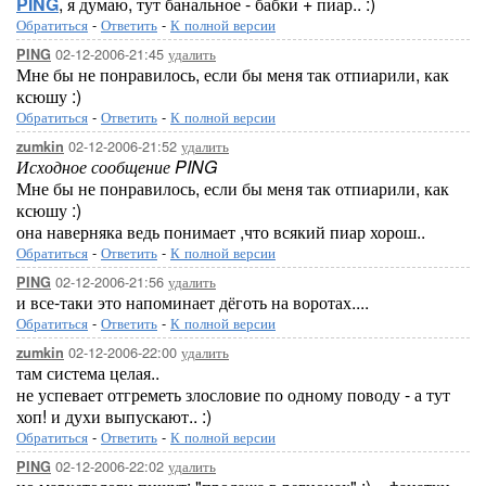
PING
, я думаю, тут банальное - бабки + пиар.. :)
Обратиться
-
Ответить
-
К полной версии
02-12-2006-21:45
удалить
PING
Мне бы не понравилось, если бы меня так отпиарили, как
ксюшу :)
Обратиться
-
Ответить
-
К полной версии
02-12-2006-21:52
удалить
zumkin
Исходное сообщение PING
Мне бы не понравилось, если бы меня так отпиарили, как
ксюшу :)
она наверняка ведь понимает ,что всякий пиар хорош..
Обратиться
-
Ответить
-
К полной версии
02-12-2006-21:56
удалить
PING
и все-таки это напоминает дёготь на воротах....
Обратиться
-
Ответить
-
К полной версии
02-12-2006-22:00
удалить
zumkin
там система целая..
не успевает отгреметь злословие по одному поводу - а тут
хоп! и духи выпускают.. :)
Обратиться
-
Ответить
-
К полной версии
02-12-2006-22:02
удалить
PING