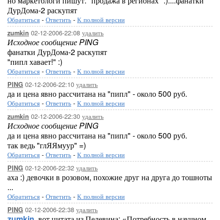
но маркетологи пишут: "продажа в регионах" :)....фанатки
ДурДома-2 раскупят
Обратиться
-
Ответить
-
К полной версии
02-12-2006-22:08
удалить
zumkin
Исходное сообщение PING
фанатки ДурДома-2 раскупят
"пипл хавает!" :)
Обратиться
-
Ответить
-
К полной версии
02-12-2006-22:10
удалить
PING
да и цена явно рассчитана на "пипл" - около 500 руб.
Обратиться
-
Ответить
-
К полной версии
02-12-2006-22:30
удалить
zumkin
Исходное сообщение PING
да и цена явно рассчитана на "пипл" - около 500 руб.
так ведь "глЯЯмуур" =)
Обратиться
-
Ответить
-
К полной версии
02-12-2006-22:32
удалить
PING
аха :) девочки в розовом, похожие друг на друга до тошноты
...
Обратиться
-
Ответить
-
К полной версии
02-12-2006-22:38
удалить
PING
zumkin
, вот цитата из Пелевина: «Потребность в научном