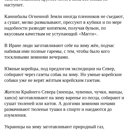
наступит.
Каннибалы Огненной Земли иногда пленников не съедают,
а сушат, мелко размалывают, прессуют в кубики и по мере
надобности разводят кипятком, получая бульон, по
вкусовым качествам не уступающий «Магги».
В Иране люди заготавливают себе на зиму жён, подчас
набивая ими полные гаремы, с тем, чтобы было кого
тоскливыми зимними вечерами.
Южные корейцы, под предлогом экспедиции на Север,
собирают через газеты собак на зиму. Но умные корейские
собаки уже не верят жёлтым корейским газетам.
Жители Крайнего Севера (эненцы, чувенки, чучки, манцы,
ханси) заготавливают на зиму варенье из песца, собирают и
сушат тюленей или китов. А долгими зимними ночами
размачивают тюленьи тушки в спирте и наедаются до
изумления.
Украинцы на зиму заготавливают природный газ,