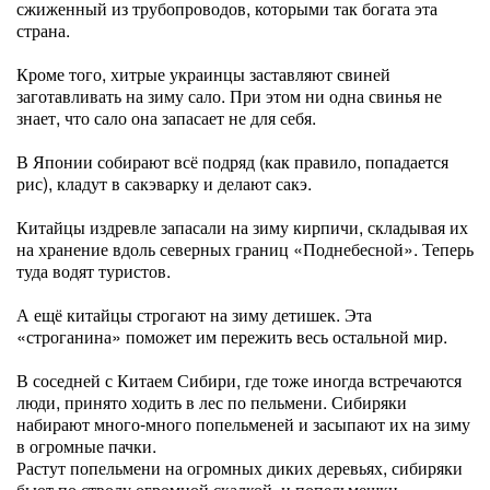
сжиженный из трубопроводов, которыми так богата эта
страна.
Кроме того, хитрые украинцы заставляют свиней
заготавливать на зиму сало. При этом ни одна свинья не
знает, что сало она запасает не для себя.
В Японии собирают всё подряд (как правило, попадается
рис), кладут в сакэварку и делают сакэ.
Китайцы издревле запасали на зиму кирпичи, складывая их
на хранение вдоль северных границ «Поднебесной». Теперь
туда водят туристов.
А ещё китайцы строгают на зиму детишек. Эта
«строганина» поможет им пережить весь остальной мир.
В соседней с Китаем Сибири, где тоже иногда встречаются
люди, принято ходить в лес по пельмени. Сибиряки
набирают много-много попельменей и засыпают их на зиму
в огромные пачки.
Растут попельмени на огромных диких деревьях, сибиряки
бьют по стволу огромной скалкой, и попельмешки