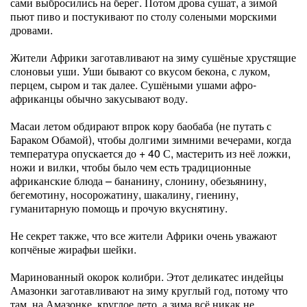
сами выбросились на берег. Потом дрова сушат, а зимой
пьют пиво и постукивают по столу солеными морскими
дровами.
Жители Африки заготавливают на зиму сушёные хрустящие
слоновьи уши. Уши бывают со вкусом бекона, с луком,
перцем, сыром и так далее. Сушёными ушами афро-
африканцы обычно закусывают воду.
Масаи летом обдирают впрок кору баобаба (не путать с
Бараком Обамой), чтобы долгими зимними вечерами, когда
температура опускается до + 40 С, мастерить из неё ложки,
ножи и вилки, чтобы было чем есть традиционные
африканские блюда – бананину, слонину, обезьянину,
бегемотину, носорожатину, шакалину, гиенину,
гуманитарную помощь и прочую вкуснятину.
Не секрет также, что все жители Африки очень уважают
копчёные жирафьи шейки.
Маринованный окорок колибри. Этот деликатес индейцы
Амазонки заготавливают на зиму круглый год, потому что
там, на Амазонке, круглое лето, а зима всё никак не