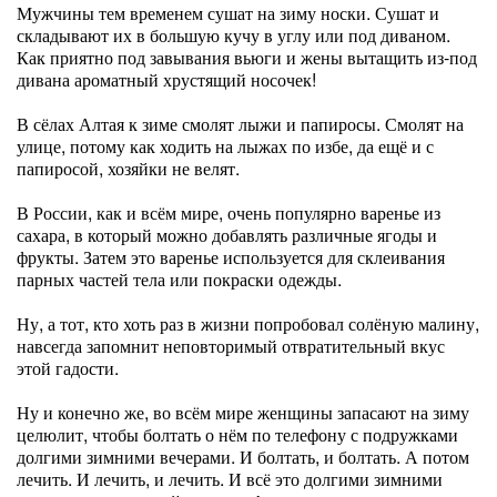
Мужчины тем временем сушат на зиму носки. Сушат и
складывают их в большую кучу в углу или под диваном.
Как приятно под завывания вьюги и жены вытащить из-под
дивана ароматный хрустящий носочек!
В сёлах Алтая к зиме смолят лыжи и папиросы. Смолят на
улице, потому как ходить на лыжах по избе, да ещё и с
папиросой, хозяйки не велят.
В России, как и всём мире, очень популярно варенье из
сахара, в который можно добавлять различные ягоды и
фрукты. Затем это варенье используется для склеивания
парных частей тела или покраски одежды.
Ну, а тот, кто хоть раз в жизни попробовал солёную малину,
навсегда запомнит неповторимый отвратительный вкус
этой гадости.
Ну и конечно же, во всём мире женщины запасают на зиму
целюлит, чтобы болтать о нём по телефону с подружками
долгими зимними вечерами. И болтать, и болтать. А потом
лечить. И лечить, и лечить. И всё это долгими зимними