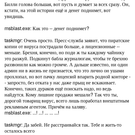
Билли голова большая, вот пусть и думает за всех сразу. Он,
кстати, на этой истории ещё и денег поднимет, вот
увидишь.
msblast.exe: Как это -- денег поднимет?
taskmgr: Очень просто. Пресс-служба заявит, что пиратские
копии от вируса пострадали больше, а лицензионные --
меньше. Брехня, конечно, но поди ж ты каждому чайнику
это разжуй. Подкинут бабла журналюгам, чтобы те брехню
раззвонили как можно громче. А дальше известно, ни один
админ ни в жизнь не признается, что это лично он ушами
прохлопал, но вот пачку лицензий впарить родной конторе -
- запросто, без отката у нас даже прыщ не вскакивает.
Конечно, таких дураков ещё поискать надо, но ведь
найдутся. Кому лишние продажи мешали? Так что ты,
дорогой товарищ вирус, всего лишь поработал внештатным
рекламным агентом. Причём на халяву.
msblast.exe: ...! ...! ... ... ...!
taskmgr: Да забей. Не расстраивайся так. Тебе и жить-то
осталось всего