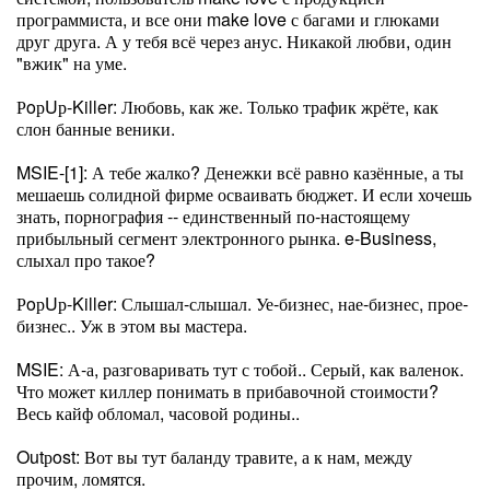
программиста, и все они make love с багами и глюками
друг друга. А у тебя всё через анус. Никакой любви, один
"вжик" на уме.
РoрUр-Killer: Любовь, как же. Только трафик жрёте, как
слон банные веники.
MSIE-[1]: А тебе жалко? Денежки всё равно казённые, а ты
мешаешь солидной фирме осваивать бюджет. И если хочешь
знать, порнография -- единственный по-настоящему
прибыльный сегмент электронного рынка. e-Business,
слыхал про такое?
РoрUр-Killer: Слышал-слышал. Уе-бизнес, нае-бизнес, прое-
бизнес.. Уж в этом вы мастера.
MSIE: А-а, разговаривать тут с тобой.. Серый, как валенок.
Что может киллер понимать в прибавочной стоимости?
Весь кайф обломал, часовой родины..
Outрost: Вот вы тут баланду травите, а к нам, между
прочим, ломятся.