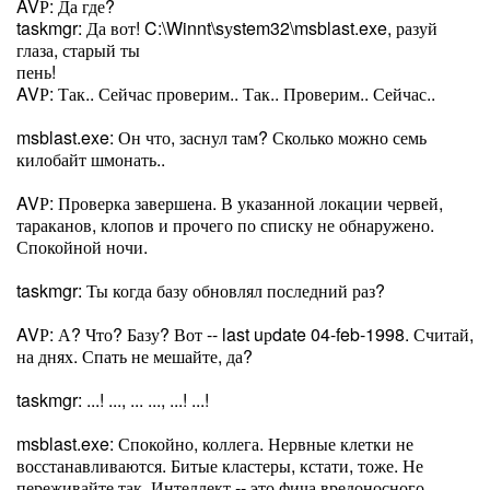
AVР: Да где?
taskmgr: Да вот! C:\Winnt\sуstem32\msblast.exe, разуй
глаза, старый ты
пень!
AVР: Так.. Сейчас проверим.. Так.. Проверим.. Сейчас..
msblast.exe: Он что, заснул там? Сколько можно семь
килобайт шмонать..
AVР: Проверка завершена. В указанной локации червей,
тараканов, клопов и прочего по списку не обнаружено.
Спокойной ночи.
taskmgr: Ты когда базу обновлял последний раз?
AVР: А? Что? Базу? Вот -- last uрdate 04-feb-1998. Считай,
на днях. Спать не мешайте, да?
taskmgr: ...! ..., ... ..., ...! ...!
msblast.exe: Спокойно, коллега. Нервные клетки не
восстанавливаются. Битые кластеры, кстати, тоже. Не
переживайте так. Интеллект -- это фича вредоносного