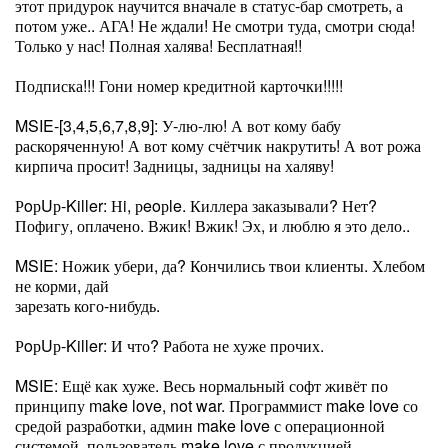
этот придурок научится вначале в статус-бар смотреть, а
потом уже.. АГА! Не ждали! Не смотри туда, смотри сюда!
Только у нас! Полная халява! Бесплатная!!
Подписка!!! Гони номер кредитной карточки!!!!!
MSIE-[3,4,5,6,7,8,9]: У-лю-лю! А вот кому бабу
раскоряченную! А вот кому счётчик накрутить! А вот рожа
кирпича просит! Задницы, задницы на халяву!
РoрUр-Killer: Нi, рeoрle. Киллера заказывали? Нет?
Пофигу, оплачено. Вжик! Вжик! Эх, и люблю я это дело..
MSIE: Ножик убери, да? Кончились твои клиенты. Хлебом
не корми, дай
зарезать кого-нибудь.
РoрUр-Killer: И что? Работа не хуже прочих.
MSIE: Ещё как хуже. Весь нормальный софт живёт по
принципу make love, not war. Программист make love со
средой разработки, админ make love с операционной
системой, пользователь make love с продукцией