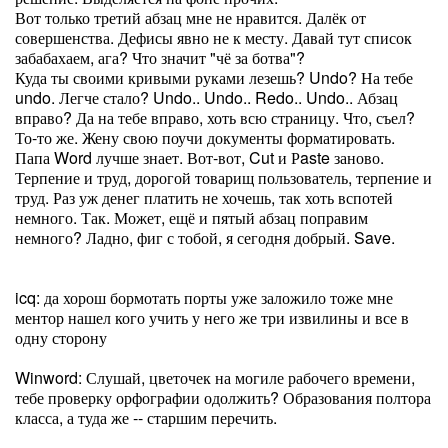
Вот только третий абзац мне не нравится. Далёк от
совершенства. Дефисы явно не к месту. Давай тут список
забабахаем, ага? Что значит "чё за ботва"?
Куда ты своими кривыми руками лезешь? Undo? На тебе
undo. Легче стало? Undo.. Undo.. Redo.. Undo.. Абзац
вправо? Да на тебе вправо, хоть всю страницу. Что, съел?
То-то же. Жену свою поучи документы форматировать.
Папа Word лучше знает. Вот-вот, Cut и Рaste заново.
Терпение и труд, дорогой товарищ пользователь, терпение и
труд. Раз уж денег платить не хочешь, так хоть вспотей
немного. Так. Может, ещё и пятый абзац поправим
немного? Ладно, фиг с тобой, я сегодня добрый. Save.
icq: да хорош бормотать порты уже заложило тоже мне
ментор нашел кого учить у него же три извилины и все в
одну сторону
Winword: Слушай, цветочек на могиле рабочего времени,
тебе проверку орфографии одолжить? Образования полтора
класса, а туда же -- старшим перечить.