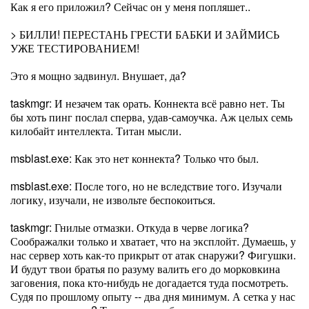
Как я его приложил? Сейчас он у меня попляшет..
> БИЛЛИ! ПЕРЕСТАНЬ ГРЕСТИ БАБКИ И ЗАЙМИСЬ
УЖЕ ТЕСТИРОВАНИЕМ!
Это я мощно задвинул. Внушает, да?
taskmgr: И незачем так орать. Коннекта всё равно нет. Ты
бы хоть пинг послал сперва, удав-самоучка. Аж целых семь
килобайт интеллекта. Титан мысли.
msblast.exe: Как это нет коннекта? Только что был.
msblast.exe: После того, но не вследствие того. Изучали
логику, изучали, не извольте беспокоиться.
taskmgr: Гнилые отмазки. Откуда в черве логика?
Соображалки только и хватает, что на эксплойт. Думаешь, у
нас сервер хоть как-то прикрыт от атак снаружи? Фигушки.
И будут твои братья по разуму валить его до морковкина
заговения, пока кто-нибудь не догадается туда посмотреть.
Судя по прошлому опыту -- два дня минимум. А сетка у нас