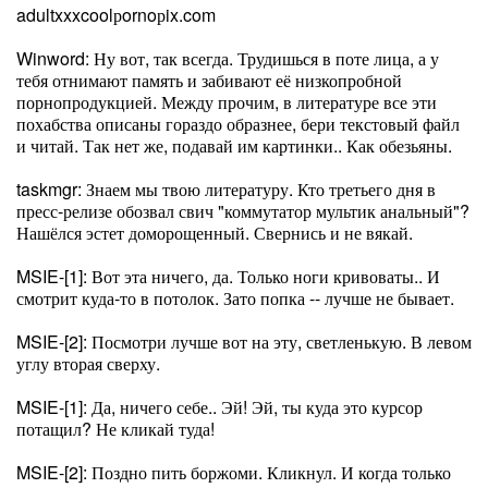
adultxxxcoolрornoрix.com
Winword: Ну вот, так всегда. Трудишься в поте лица, а у
тебя отнимают память и забивают её низкопробной
порнопродукцией. Между прочим, в литературе все эти
похабства описаны гораздо образнее, бери текстовый файл
и читай. Так нет же, подавай им картинки.. Как обезьяны.
taskmgr: Знаем мы твою литературу. Кто третьего дня в
пресс-релизе обозвал свич "коммутатор мультик анальный"?
Нашёлся эстет доморощенный. Свернись и не вякай.
MSIE-[1]: Вот эта ничего, да. Только ноги кривоваты.. И
смотрит куда-то в потолок. Зато попка -- лучше не бывает.
MSIE-[2]: Посмотри лучше вот на эту, светленькую. В левом
углу вторая сверху.
MSIE-[1]: Да, ничего себе.. Эй! Эй, ты куда это курсор
потащил? Не кликай туда!
MSIE-[2]: Поздно пить боржоми. Кликнул. И когда только