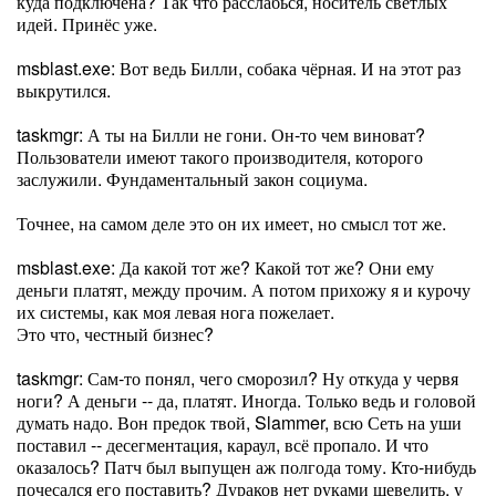
куда подключена? Так что расслабься, носитель светлых
идей. Принёс уже.
msblast.exe: Вот ведь Билли, собака чёрная. И на этот раз
выкрутился.
taskmgr: А ты на Билли не гони. Он-то чем виноват?
Пользователи имеют такого производителя, которого
заслужили. Фундаментальный закон социума.
Точнее, на самом деле это он их имеет, но смысл тот же.
msblast.exe: Да какой тот же? Какой тот же? Они ему
деньги платят, между прочим. А потом прихожу я и курочу
их системы, как моя левая нога пожелает.
Это что, честный бизнес?
taskmgr: Сам-то понял, чего сморозил? Ну откуда у червя
ноги? А деньги -- да, платят. Иногда. Только ведь и головой
думать надо. Вон предок твой, Slammer, всю Сеть на уши
поставил -- десегментация, караул, всё пропало. И что
оказалось? Патч был выпущен аж полгода тому. Кто-нибудь
почесался его поставить? Дураков нет руками шевелить, у