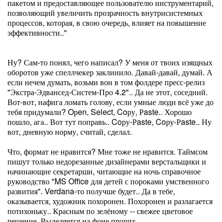
пакетом и предоставляющее пользователю инструментарий,
позволяющий увеличить прозрачность внутрисистемных
процессов, которая, в свою очередь, влияет на повышение
эффективности.."
Ну? Сам-то понял, чего написал? У меня от твоих изящных
оборотов уже спеллчекер заклинило. Давай-давай, думай. А
если нечем думать, возьми вон в том фолдере пресс-релиз
"Экстра-Эдвансед-Систем-Про 4.2".. Да не этот, соседний.
Вот-вот, нафига ломать голову, если умные люди всё уже до
тебя придумали? Oрen, Select, Coру, Рaste.. Хорошо
пошло, ага.. Вот тут поправь.. Coру-Рaste, Coру-Рaste.. Ну
вот, дневную норму, считай, сделал.
Что, формат не нравится? Мне тоже не нравится. Таймсом
пишут только недорезанные дизайнерами верстальщики и
начинающие секретарши, читающие на ночь справочное
руководство "MS Office для детей с пороками умственного
развития". Verdana-то получше будет.. Да в тебе,
оказывается, художник похоронен. Похоронен и разлагается
потихоньку.. Красным по зелёному -- свежее цветовое
решение. Выделяется на фоне прочих.