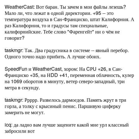
WeatherCast: Вот баран. Ты зачем в мои файлы лезешь?
Мало ли, что лежат в одной директории. +95 -- это
температура воздуха в Сан-Франциско, штат Калифорния. А
раз Калифорния, то и градусы там специальные,
калифорнийские. Тебе слово "Фаренгейт" ни о чём не
говорит?
taskmgr: Так. Два градусника в системе -- явный перебор.
Одного точно надо прибить. А лучше обоих.
SрeedFun и WeatherCast, хором: На CРU +26, в Сан-
Франциско +35, на НDD +41, переменная облачность, кулер
на 1069 оборотов в минуту, ветер северо-западный, три
метра в секунду.
taskmgr: Ррррр. Развелось дармоедов. Память жрут в три
горла, а толку с крысиный пенис. Паршивую циферку
замерить не могут.
icq: да ладно вам лучше зацените какой мне урл классный
забросили вот