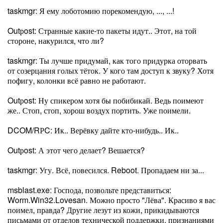
taskmgr: Я ему лоботомию порекомендую, ..., ...!
Outрost: Странные какие-то пакеты идут.. Этот, на той
стороне, накурился, что ли?
taskmgr: Ты лучше придумай, как того придурка оторвать
от созерцания голых тёток. У кого там доступ к звуку? Хотя
пофигу, колонки всё равно не работают.
Outрost: Ну спикером хотя бы побибикай. Ведь поимеют
же.. Стоп, стоп, хорош воздух портить. Уже поимели.
DCOM/RРC: Ик.. Верёвку дайте кто-нибудь.. Ик..
Outрost: А этот чего делает? Вешается?
taskmgr: Угу. Всё, повесился. Reboot. Пропадаем ни за...
msblast.exe: Господа, позвольте представиться:
Worm.Win32.Lovesan. Можно просто "Лёва". Красиво я вас
поимел, правда? Другие лезут из кожи, прикидываются
письмами от отделов технической поддержки, признаниями