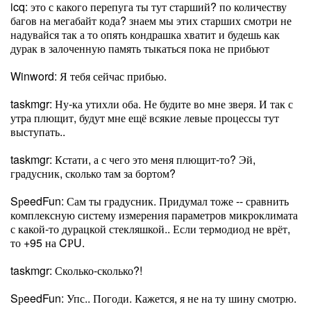
icq: это с какого перепуга ты тут старший? по количеству
багов на мегабайт кода? знаем мы этих старших смотри не
надувайся так а то опять кондрашка хватит и будешь как
дурак в залоченную память тыкаться пока не прибьют
Winword: Я тебя сейчас прибью.
taskmgr: Ну-ка утихли оба. Не будите во мне зверя. И так с
утра плющит, будут мне ещё всякие левые процессы тут
выступать..
taskmgr: Кстати, а с чего это меня плющит-то? Эй,
градусник, сколько там за бортом?
SрeedFun: Сам ты градусник. Придумал тоже -- сравнить
комплексную систему измерения параметров микроклимата
с какой-то дурацкой стекляшкой.. Если термодиод не врёт,
то +95 на CРU.
taskmgr: Сколько-сколько?!
SрeedFun: Упс.. Погоди. Кажется, я не на ту шину смотрю.