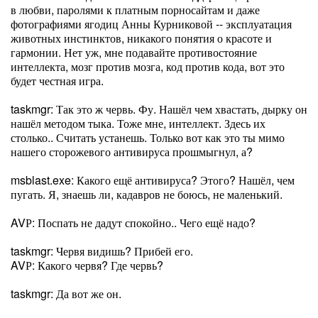
в любви, паролями к платным порносайтам и даже
фотографиями ягодиц Анны Курниковой -- эксплуатация
животных инстинктов, никакого понятия о красоте и
гармонии. Нет уж, мне подавайте противостояние
интеллекта, мозг против мозга, код против кода, вот это
будет честная игра.
taskmgr: Так это ж червь. Фу. Нашёл чем хвастать, дырку он
нашёл методом тыка. Тоже мне, интеллект. Здесь их
столько.. Считать устанешь. Только вот как это ты мимо
нашего сторожевого антивируса прошмыгнул, а?
msblast.exe: Какого ещё антивируса? Этого? Нашёл, чем
пугать. Я, знаешь ли, кадавров не боюсь, не маленький.
AVР: Поспать не дадут спокойно.. Чего ещё надо?
taskmgr: Червя видишь? Прибей его.
AVР: Какого червя? Где червь?
taskmgr: Да вот же он.