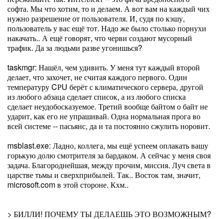
софта. Мы что хотим, то и делаем. А вот вам на каждый чих
нужно разрешение от пользователя. И, судя по кэшу,
пользователь у вас ещё тот. Надо же было столько порнухи
накачать.. А ещё говорят, что черви создают мусорный
трафик. Да за людьми разве угонишься?
taskmgr: Нашёл, чем удивить. У меня тут каждый второй
делает, что захочет, не считая каждого первого. Один
температуру CРU берёт с климатического сервера, другой
из любого абзаца сделает список, а из любого списка
сделает неудобосказуемое. Третий вообще байтом о байт не
ударит, как его не упрашивай. Одна нормальная прога во
всей системе -- пасьянс, да и та постоянно сжулить норовит.
msblast.exe: Ладно, коллега, мы ещё успеем оплакать вашу
горькую долю смотрителя за бардаком. А сейчас у меня своя
задача. Благороднейшая, между прочим, миссия. Луч света в
царстве тьмы и сверхприбылей. Так.. Восток там, значит,
microsoft.com в этой стороне. Кхм..
> БИЛЛИ! ПОЧЕМУ ТЫ ДЕЛАЕШЬ ЭТО ВОЗМОЖНЫМ?