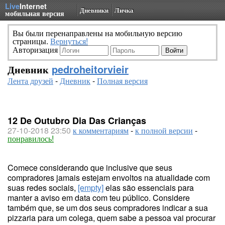
Live
Internet
Дневники
Личка
мобильная версия
Вы были перенаправлены на мобильную версию
страницы.
Вернуться!
Авторизация
Дневник
pedroheitorvieir
Лента друзей
-
Дневник
-
Полная версия
12 De Outubro Dia Das Crianças
27-10-2018 23:50
к комментариям
-
к полной версии
-
понравилось!
Comece considerando que inclusive que seus
compradores jamais estejam envoltos na atualidade com
suas redes sociais,
[empty]
elas são essenciais para
manter a aviso em data com teu público. Considere
também que, se um dos seus compradores indicar a sua
pizzaria para um colega, quem sabe a pessoa vai procurar