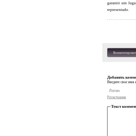
garantir um luga
representado.
Комментироват
Добавить комм
Введите свое имя и
Регистрация
Текст коммен