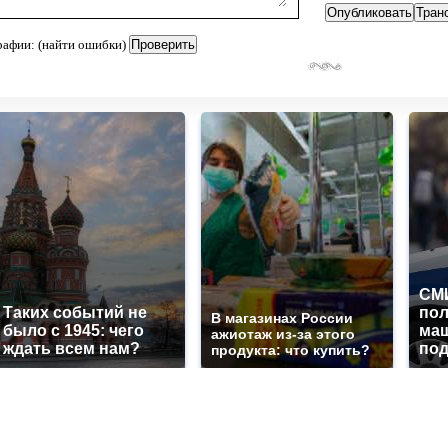
рафии: (найти ошибки)
СМИ
Таких событий не
по
В магазинах России
было с 1945: чего
маш
ажиотаж из-за этого
ждать всем нам?
под
продукта: что купить?