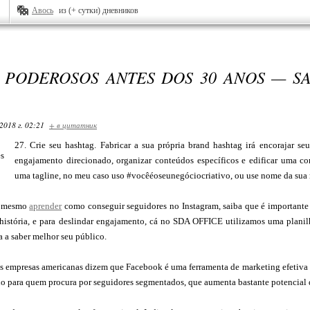
Авось
из (+ сутки) дневников
E PODEROSOS ANTES DOS 30 ANOS — S
2018 г. 02:21
+ в цитатник
27. Crie seu hashtag. Fabricar a sua própria brand hashtag irá encorajar seu
engajamento direcionado, organizar conteúdos específicos e edificar uma c
uma tagline, no meu caso uso #vocêéoseunegóciocriativo, ou use nome da sua 
a mesmo
aprender
como conseguir seguidores no Instagram, saiba que é important
 história, e para deslindar engajamento, cá no SDA OFFICE utilizamos uma planil
 a saber melhor seu público.
 empresas americanas dizem que Facebook é uma ferramenta de marketing efetiva e 
o para quem procura por seguidores segmentados, que aumenta bastante potencial d