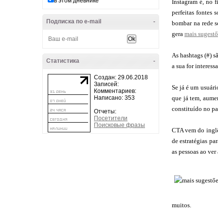
в этом дневнике
Instagram é, no f
perfeitas fontes 
Подписка по e-mail
-
bombar na rede so
gera
mais sugestő
As hashtags (#) s
Статистика
-
a sua for interes
Создан: 29.06.2018
Записей:
Se já é um usuário
Комментариев:
Написано: 353
que já tem, aume
constituído no pa
Отчеты:
Посетители
Поисковые фразы
CTA vem do inglê
de estratégias pa
as pessoas ao ver
muitos.