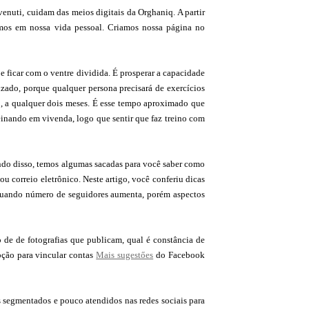
nuti, cuidam das meios digitais da Orghaniq. A partir
amos em nossa vida pessoal. Criamos nossa página no
e ficar com o ventre dividida. É prosperar a capacidade
alizado, porque qualquer persona precisará de exercícios
mo, a qualquer dois meses. É esse tempo aproximado que
reinando em vivenda, logo que sentir que faz treino com
ndo disso, temos algumas sacadas para você saber como
ou correio eletrônico. Neste artigo, você conferiu dicas
. Quando número de seguidores aumenta, porém aspectos
o de de fotografias que publicam, qual é constância de
pção para vincular contas
Mais sugestőes
do Facebook
s segmentados e pouco atendidos nas redes sociais para