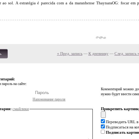
r ao sol. A estratégia é parecida com a da maranhense ThaynaraOG: focar em 
« Пред. запись
—
К дневнику
—
След. запись 
ь
ентарий:
 пароль на сайте:
Комментарий можно доб
нужно будет ввести сим
Напоминание пароля
тария:
смайлики
Прикрепить картинк
Переводить URL в
Подписаться на к
Подписать карти