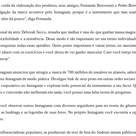
 cuida da elaboração dos produtos, seus amigos, Fernanda Benvenuti e Pedro Benve
ulgação da marca acontece pelo Instagram, porque é a instrumento que mas us
sítio há pouco", diga Fernanda.
onal da atriz Deborah Secco, ressalta que malhar é mas do que ganhar massa magra 
a flexibilidade e a resistência. Desse modo é tão importante ter um treino individu
conquistar todas essas aptidões. Outro ponto importante é variar treino, no maxi
e afazer com os exercícios e você deixa de ver ganho muscular. Caso você esteja t
rocar".
tagram anunciou que atingiu a marca de 700 milhões de usuários no planeta, sabe
 no Instagram de modo prática. Divulgue link de seus posts em outras redes sociais 
il corporativo no Instagram e explorar todo potencial da instrumento a seu favor
 e conversão não melhoram em nada, você possui uma falsa teoria de progresso.
você observar outros Instagrams com diversos seguidores para ter teoria do gêner
, as hashtags e as legendas de suas fotos. No próprio Instagram você encontra a o
os.
influenciadoras populares, as produtoras de teor de fora do Sudeste miram público