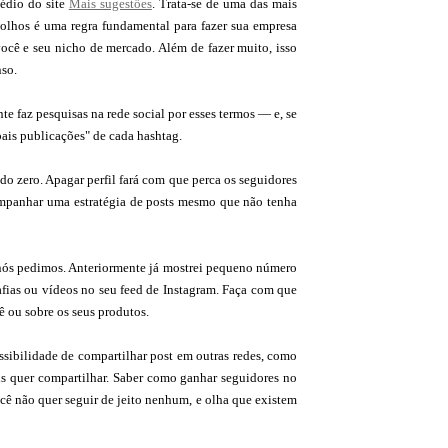
médio do site
Mais sugestőes
. Trata-se de uma das mais
s olhos é uma regra fundamental para fazer sua empresa
 você e seu nicho de mercado. Além de fazer muito, isso
nso.
e faz pesquisas na rede social por esses termos — e, se
pais publicações" de cada hashtag.
l do zero. Apagar perfil fará com que perca os seguidores
companhar uma estratégia de posts mesmo que não tenha
 nós pedimos. Anteriormente já mostrei pequeno número
afias ou vídeos no seu feed de Instagram. Faça com que
cê ou sobre os seus produtos.
ossibilidade de compartilhar post em outras redes, como
ais quer compartilhar. Saber como ganhar seguidores no
você não quer seguir de jeito nenhum, e olha que existem