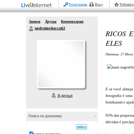
Регистрация
Вход
Рейтинги
Записи
Друзья
Комментарии
pedrodavilucca62
RICOS 
ELES
Пятница, 27 Июля 
E se você almej
fotografia é uma
В друзья
bombaram e ajuda
93% das pequenas
Поиск по дневнику
-
dúvidas é precípu