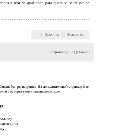
produzir teor de qualidade para quem se sente pouco
Нравится
Поделиться
»
Страницы:
[1] [
Новые
]
авить без регистрации. На дополнительной странице Вам
волы с изображения в специальное поле.
у:
 ссылку
омментарии
нку