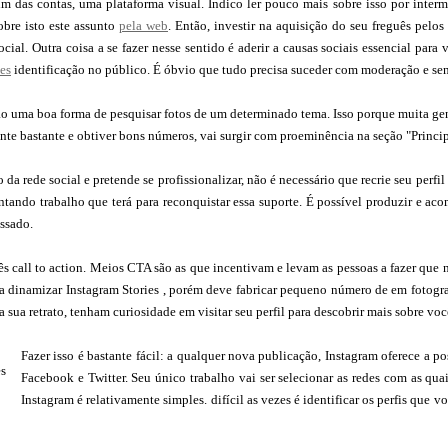
im das contas, uma plataforma visual. Indico ler pouco mais sobre isso por inter
sobre isto este assunto
pela web
. Então, investir na aquisição do seu freguês pelo
cial. Outra coisa a se fazer nesse sentido é aderir a causas sociais essencial para
es
identificação no público. É óbvio que tudo precisa suceder com moderação e se
ão uma boa forma de pesquisar fotos de um determinado tema. Isso porque muita gent
sante bastante e obtiver bons números, vai surgir com proeminência na seção "Princi
 da rede social e pretende se profissionalizar, não é necessário que recrie seu perfi
ntando trabalho que terá para reconquistar essa suporte. É possível produzir e a
ssado.
s call to action. Meios CTA são as que incentivam e levam as pessoas a fazer que
ra dinamizar Instagram Stories , porém deve fabricar pequeno número de em fotogr
 a sua retrato, tenham curiosidade em visitar seu perfil para descobrir mais sobre vo
Fazer isso é bastante fácil: a qualquer nova publicação, Instagram oferece a p
Facebook e Twitter. Seu único trabalho vai ser selecionar as redes com as qu
Instagram é relativamente simples. difícil as vezes é identificar os perfis que 