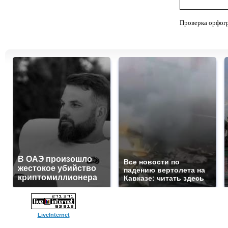
Проверка орфог
В ОАЭ произошло
Все новости по
жестокое убийство
падению вертолета на
криптомиллионера
Кавказе: читать здесь
LiveInternet