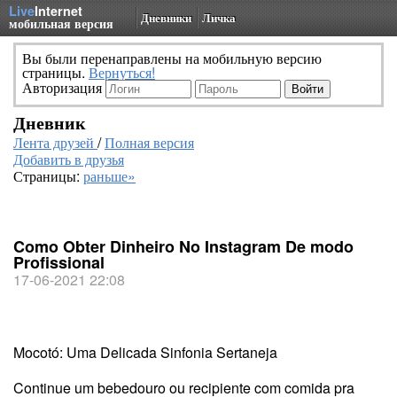
Live
Internet
Дневники
Личка
мобильная версия
Вы были перенаправлены на мобильную версию
страницы.
Вернуться!
Авторизация
Дневник
Лента друзей
/
Полная версия
Добавить в друзья
Страницы:
раньше»
Como Obter Dinheiro No Instagram De modo
Profissional
17-06-2021 22:08
Mocotó: Uma Delicada Sinfonia Sertaneja
Continue um bebedouro ou recipiente com comida pra