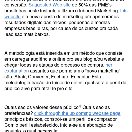
conversão.
Suggested Web site
de 50% das PME’s
brasileiras neste instante utilizam o Inbound Marketing.
this
website
é a nova aposta de marketing pra aprimorar os
resultados digitais das micros, pequenas e médias
empresas brasileiras, por causa de os custos pra cada
lead são mais baixos.
A metodologia está inserida em um método que consiste
em carregar audiência online pro seu blog e/ou website e
chegar todas as etapas do processo de compra.
her
explanation
assuntos que permeiam o “novo marketing”
são: Atrair; Converter; Fechar e Encantar. Esta
metodologia fração do início de definir qual será o perfil do
público alvo para atraí-lo pro site.
Quais são os valores desse público? Quais são as
preferências?
click through the up coming website page
princípios básicos, constrói-se um perfil de comprador.
Com o perfil estabelecido, inicia-se a elaboração de
assunto, o qual necessita