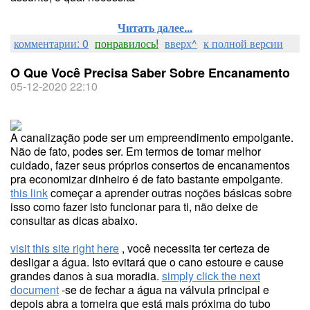
Читать далее...
комментарии: 0
понравилось!
вверх^
к полной версии
O Que Você Precisa Saber Sobre Encanamento
05-12-2020 22:10
A canalização pode ser um empreendimento empolgante.
Não de fato, podes ser. Em termos de tomar melhor
cuidado, fazer seus próprios consertos de encanamentos
pra economizar dinheiro é de fato bastante empolgante.
this link
começar a aprender outras noções básicas sobre
isso como fazer isto funcionar para ti, não deixe de
consultar as dicas abaixo.
visit this site right here
, você necessita ter certeza de
desligar a água. Isto evitará que o cano estoure e cause
grandes danos à sua moradia.
simply click the next
document
-se de fechar a água na válvula principal e
depois abra a torneira que está mais próxima do tubo