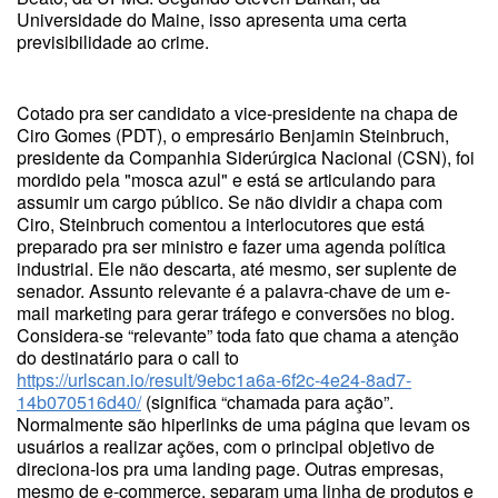
Universidade do Maine, isso apresenta uma certa
previsibilidade ao crime.
Cotado pra ser candidato a vice-presidente na chapa de
Ciro Gomes (PDT), o empresário Benjamin Steinbruch,
presidente da Companhia Siderúrgica Nacional (CSN), foi
mordido pela "mosca azul" e está se articulando para
assumir um cargo público. Se não dividir a chapa com
Ciro, Steinbruch comentou a interlocutores que está
preparado pra ser ministro e fazer uma agenda política
industrial. Ele não descarta, até mesmo, ser suplente de
senador. Assunto relevante é a palavra-chave de um e-
mail marketing para gerar tráfego e conversões no blog.
Considera-se “relevante” toda fato que chama a atenção
do destinatário para o call to
https://urlscan.io/result/9ebc1a6a-6f2c-4e24-8ad7-
14b070516d40/
(significa “chamada para ação”.
Normalmente são hiperlinks de uma página que levam os
usuários a realizar ações, com o principal objetivo de
direciona-los pra uma landing page. Outras empresas,
mesmo de e-commerce, separam uma linha de produtos e