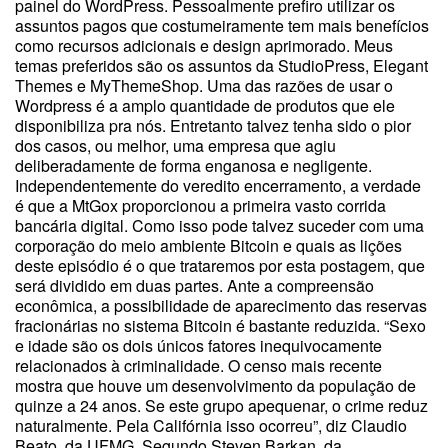
painel do WordPress. Pessoalmente prefiro utilizar os
assuntos pagos que costumeiramente tem mais benefícios
como recursos adicionais e design aprimorado. Meus
temas preferidos são os assuntos da StudioPress, Elegant
Themes e MyThemeShop. Uma das razões de usar o
Wordpress é a amplo quantidade de produtos que ele
disponibiliza pra nós. Entretanto talvez tenha sido o pior
dos casos, ou melhor, uma empresa que agiu
deliberadamente de forma enganosa e negligente.
Independentemente do veredito encerramento, a verdade
é que a MtGox proporcionou a primeira vasto corrida
bancária digital. Como isso pode talvez suceder com uma
corporação do meio ambiente Bitcoin e quais as lições
deste episódio é o que trataremos por esta postagem, que
será dividido em duas partes. Ante a compreensão
econômica, a possibilidade de aparecimento das reservas
fracionárias no sistema Bitcoin é bastante reduzida. “Sexo
e idade são os dois únicos fatores inequivocamente
relacionados à criminalidade. O censo mais recente
mostra que houve um desenvolvimento da população de
quinze a 24 anos. Se este grupo apequenar, o crime reduz
naturalmente. Pela Califórnia isso ocorreu”, diz Claudio
Beato, da UFMG. Segundo Steven Barkan, da