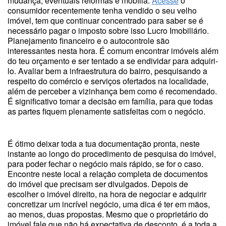
mudança, eventuais reformas e mobília.
Acesse
o
consumidor recentemente tenha vendido o seu velho
imóvel, tem que continuar concentrado para saber se é
necessário pagar o imposto sobre isso Lucro Imobiliário.
Planejamento financeiro e o autocontrole são
interessantes nesta hora. É comum encontrar imóveis além
do teu orçamento e ser tentado a se endividar para adquiri-
lo. Avaliar bem a infraestrutura do bairro, pesquisando a
respeito do comércio e serviços ofertados na localidade,
além de perceber a vizinhança bem como é recomendado.
É significativo tomar a decisão em família, para que todas
as partes fiquem plenamente satisfeitas com o negócio.
É ótimo deixar toda a tua documentação pronta, neste
instante ao longo do procedimento de pesquisa do imóvel,
para poder fechar o negócio mais rápido, se for o caso.
Encontre neste local a relação completa de documentos
do imóvel que precisam ser divulgados. Depois de
escolher o imóvel direito, na hora de negociar e adquirir
concretizar um incrível negócio, uma dica é ter em mãos,
ao menos, duas propostas. Mesmo que o proprietário do
imóvel fale que não há expectativa de desconto, é a toda a