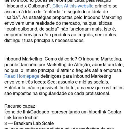
‘’Inbound x Outbound’’.
Click At this website
primeiro se
associa à ideia de ‘’entrada’’ e seguindo à ideia de
‘’saída’’. As estratégias propostas pelo Inbound Marketing
envolvem uma realidade do mercado, na qual táticas
‘’push outbound, de saída’’ não funcionam mais. Isto é,
empurrar serviços e/ou produtos ao freguês, sem antes
distinguir tuas principais necessidades.
Inbound Marketing: Como dá certo? O Inbound Marketing,
popular também por Marketing de Atração, aborda um fato,
no qual o intuito principal é atrair o freguês até a empresa.
Read Homepage
definições para Inbound Marketing
envolvem três focos: Seo; assunto e mídias sociais.
Entretanto, não é possível limitá-lo, uma vez que os limites
são impostos na singularidade de cada profissional.
Recurso capaz
Ícone de linkCadeado representando um hiperlink Copiar
link Ícone fechar
3 — Braskem Lab Scale
quinze questões pra definir o mix de marketing do seu