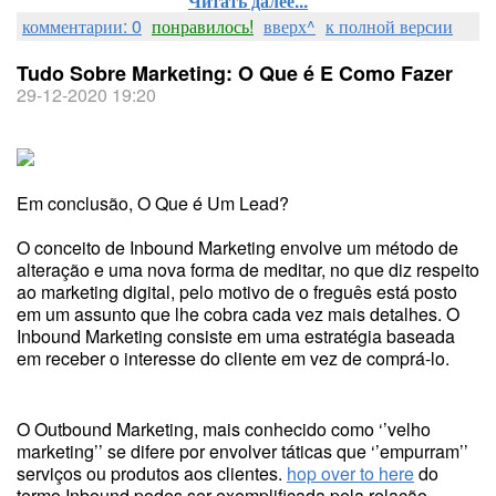
Читать далее...
комментарии: 0
понравилось!
вверх^
к полной версии
Tudo Sobre Marketing: O Que é E Como Fazer
29-12-2020 19:20
Em conclusão, O Que é Um Lead?
O conceito de Inbound Marketing envolve um método de
alteração e uma nova forma de meditar, no que diz respeito
ao marketing digital, pelo motivo de o freguês está posto
em um assunto que lhe cobra cada vez mais detalhes. O
Inbound Marketing consiste em uma estratégia baseada
em receber o interesse do cliente em vez de comprá-lo.
O Outbound Marketing, mais conhecido como ‘’velho
marketing’’ se difere por envolver táticas que ‘’empurram’’
serviços ou produtos aos clientes.
hop over to here
do
termo Inbound podes ser exemplificada pela relação