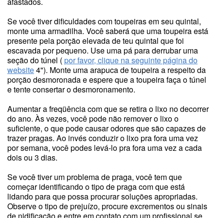
afastados.
Se você tiver dificuldades com toupeiras em seu quintal,
monte uma armadilha. Você saberá que uma toupeira está
presente pela porção elevada de teu quintal que foi
escavada por pequeno. Use uma pá para derrubar uma
seção do túnel (
por favor, clique na seguinte página do
website
4"). Monte uma arapuca de toupeira a respeito da
porção desmoronada e espere que a toupeira faça o túnel
e tente consertar o desmoronamento.
Aumentar a freqüência com que se retira o lixo no decorrer
do ano. Às vezes, você pode não remover o lixo o
suficiente, o que pode causar odores que são capazes de
trazer pragas. Ao invés conduzir o lixo pra fora uma vez
por semana, você podes levá-lo pra fora uma vez a cada
dois ou 3 dias.
Se você tiver um problema de praga, você tem que
começar identificando o tipo de praga com que está
lidando para que possa procurar soluções apropriadas.
Observe o tipo de prejuízo, procure excrementos ou sinais
de nidificação e entre em contato com um profissional se