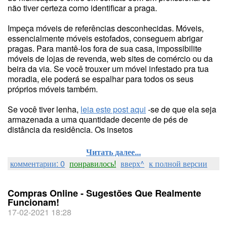
não tiver certeza como identificar a praga.
Impeça móveis de referências desconhecidas. Móveis,
essencialmente móveis estofados, conseguem abrigar
pragas. Para mantê-los fora de sua casa, impossibilite
móveis de lojas de revenda, web sites de comércio ou da
beira da via. Se você trouxer um móvel infestado pra tua
moradia, ele poderá se espalhar para todos os seus
próprios móveis também.
Se você tiver lenha,
leia este post aqui
-se de que ela seja
armazenada a uma quantidade decente de pés de
distância da residência. Os insetos
Читать далее...
комментарии: 0
понравилось!
вверх^
к полной версии
Compras Online - Sugestões Que Realmente
Funcionam!
17-02-2021 18:28