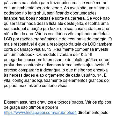
pássaros na soleira para trazer pássaros, se você morar
em um ambiente perto de verde. As aves são um símbolo
poderoso no feng shui, significando oportunidades
financeiras, boas notícias e sorte na carreira. Se você não
quiser fazer nada dessa lista até deste jeito, escolha uma
sensacional atuação pra fazer em sua casa cada semana
até o fim do ano. Vários escritórios vêm optando por telas
LCD por razões ergonômicas e de economia de energia. O
mais respeitável é que a resolução da tela de LCD também
corta o cansaço visual. 13. Realmente compensa investir
em um notebook. Os modelos variam de 10 a 19
polegadas, possuem interessante definição gráfica, cores
profundas, contraste e diversas formatações ajustáveis. É
preciso comparar e indicar qual o que melhor se encaixa
às necessidades e ao orçamento de cada usuário. 14. É
vital configurar adequadamente os elementos gráficos do
pc para maximizar o conforto visual.
Existem assuntos gratuitos e tópicos pagos. Vários tópicos
de graça são ótimos e podem
https://www.instapaper.com/p/rubnoise4
diretamente pelo