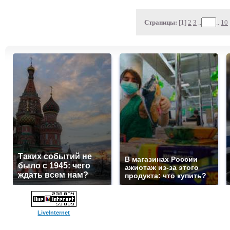
Страницы:
[1]
2
3
..
..
10
Таких событий не
В магазинах России
было с 1945: чего
ажиотаж из-за этого
ждать всем нам?
продукта: что купить?
LiveInternet