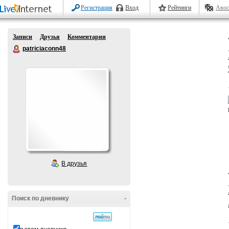
Регистрация
Вход
Рейтинги
Авос
Записи
Друзья
Комментарии
patriciaconn48
В друзья
Поиск по дневнику
-