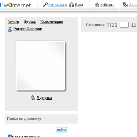
Регистрация
Вход
Рейтинги
Авос
Записи
Друзья
Комментарии
Страницы:
[1]
2
3
..
..
10
Parrott Coleman
В друзья
Поиск по дневнику
-