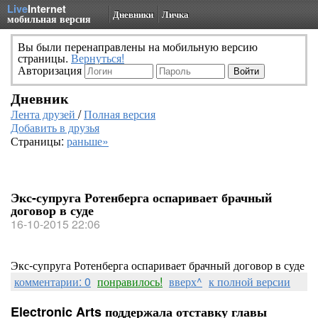
Live
Internet
Дневники
Личка
мобильная версия
Вы были перенаправлены на мобильную версию
страницы.
Вернуться!
Авторизация
Дневник
Лента друзей
/
Полная версия
Добавить в друзья
Страницы:
раньше»
Экс-супруга Ротенберга оспаривает брачный
договор в суде
16-10-2015 22:06
Экс-супруга Ротенберга оспаривает брачный договор в суде
комментарии: 0
понравилось!
вверх^
к полной версии
Electronic Arts поддержала отставку главы