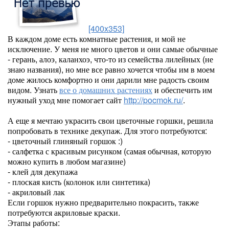
[400x353]
В каждом доме есть комнатные растения, и мой не
исключение. У меня не много цветов и они самые обычные
- герань, алоэ, каланхоэ, что-то из семейства лилейных (не
знаю названия), но мне все равно хочется чтобы им в моем
доме жилось комфортно и они дарили мне радость своим
видом. Узнать
все о домашних растениях
и обеспечить им
нужный уход мне помогает сайт
http://pocmok.ru/
.
А еще я мечтаю украсить свои цветочные горшки, решила
попробовать в технике декупаж. Для этого потребуются:
- цветочный глиняный горшок :)
- салфетка с красивым рисунком (самая обычная, которую
можно купить в любом магазине)
- клей для декупажа
- плоская кисть (колонок или синтетика)
- акриловый лак
Если горшок нужно предварительно покрасить, также
потребуются акриловые краски.
Этапы работы: