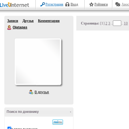
Регистрация
Вход
Рейтинги
Авос
Записи
Друзья
Комментарии
Страницы:
[1]
2
3
..
..
10
Ojatapas
В друзья
Поиск по дневнику
-