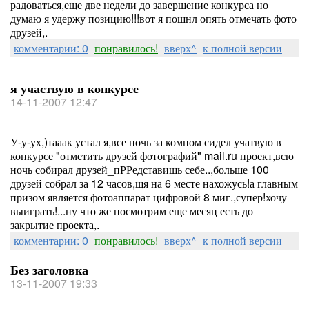
радоваться,еще две недели до завершение конкурса но
думаю я удержу позицию!!!вот я пошнл опять отмечать фото
друзей,.
комментарии: 0
понравилось!
вверх^
к полной версии
я участвую в конкурсе
14-11-2007 12:47
У-у-ух,)тааак устал я,все ночь за компом сидел учатвую в
конкурсе "отметить друзей фотографий" mail.ru проект,всю
ночь собирал друзей_пРРедставишь себе..,больше 100
друзей собрал за 12 часов,щя на 6 месте нахожусь!а главным
призом является фотоаппарат цифровой 8 миг.,супер!хочу
выиграть!...ну что же посмотрим еще месяц есть до
закрытие проекта,.
комментарии: 0
понравилось!
вверх^
к полной версии
Без заголовка
13-11-2007 19:33