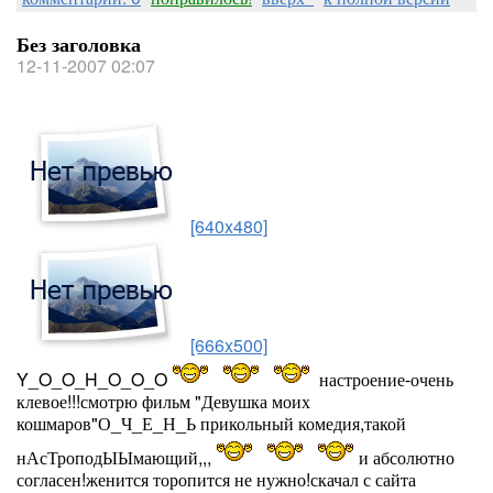
Без заголовка
12-11-2007 02:07
[640x480]
[666x500]
Y_O_O_H_O_O_O
настроение-очень
клевое!!!смотрю фильм "Девушка моих
кошмаров"О_Ч_Е_Н_Ь прикольный комедия,такой
нАсТроподЫЫмающий,,,
и абсолютно
согласен!женится торопится не нужно!скачал с сайта