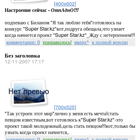
[400x602]
Настроение сейчас -
ОтпАднО!!!
подпеваю с Биланом "Я так люблю тебя"готовлюсь на
конкурс "Super Star.kz"вот,подруга обещала,что узнает
когда начнется проект "Super Star.kz"_Жду с нетерпением!!!
комментарии: 0
понравилось!
вверх^
к полной версии
Без заголовка
12-11-2007 17:17
[700x525]
"Так устроен этот мир"лично у меня есть мечта!стать
певцом известным,вот готовлюсь к"Super Star.kz"-это
проект такой молодежный,цель стать певцом!!!вот,только бы
узнать когда проект начнется,.
комментарии: 0
понравилось!
вверх^
к полной версии