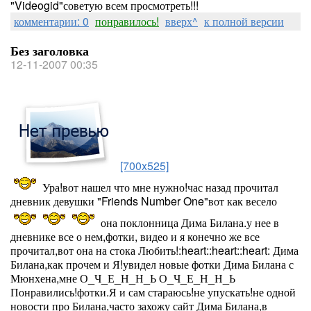
"Videogid"советую всем просмотреть!!!
комментарии: 0
понравилось!
вверх^
к полной версии
Без заголовка
12-11-2007 00:35
[700x525]
Ура!вот нашел что мне нужно!час назад прочитал
дневник девушки "Friends Number One"вот как весело
она поклонница Дима Билана.у нее в
дневнике все о нем,фотки, видео и я конечно же все
прочитал,вот она на стока Любить!:heart::heart::heart: Дима
Билана,как прочем и Я!увидел новые фотки Дима Билана с
Мюнхена,мне О_Ч_Е_Н_Н_Ь О_Ч_Е_Н_Н_Ь
Понравились!фотки.Я и сам стараюсь!не упускать!не одной
новости про Билана,часто захожу сайт Дима Билана,в