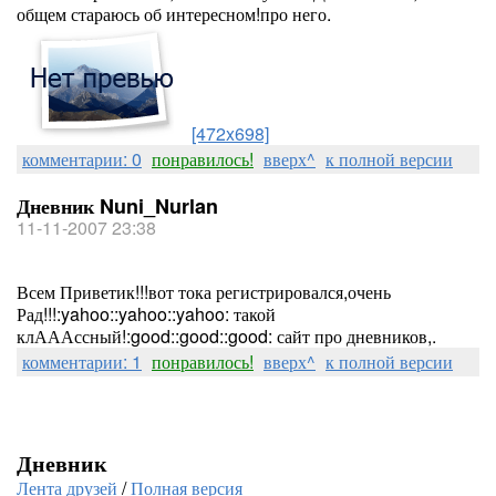
общем стараюсь об интересном!про него.
[472x698]
комментарии: 0
понравилось!
вверх^
к полной версии
Дневник Nuni_Nurlan
11-11-2007 23:38
Всем Приветик!!!вот тока регистрировался,очень
Рад!!!:yahoo::yahoo::yahoo: такой
клАААссный!:good::good::good: сайт про дневников,.
комментарии: 1
понравилось!
вверх^
к полной версии
Дневник
Лента друзей
/
Полная версия