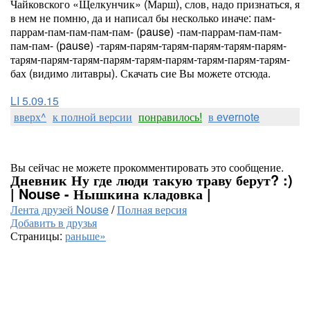
Чайковского «Щелкунчик» (Марш), слов, надо признаться, я
в нем не помню, да и написал бы несколько иначе: пам-
паррам-пам-пам-пам-пам- (pause) -пам-паррам-пам-пам-
пам-пам- (pause) -тарям-парям-тарям-парям-тарям-парям-
тарям-парям-тарям-парям-тарям-парям-тарям-парям-тарям-
бах (видимо литавры). Скачать сие Вы можете отсюда.
LI 5.09.15
вверх^
к полной версии
понравилось!
в evernote
Вы сейчас не можете прокомментировать это сообщение.
Дневник Ну где люди такую траву берут? :)
| Nouse - Нышкина кладовка |
Лента друзей Nouse
/
Полная версия
Добавить в друзья
Страницы:
раньше»