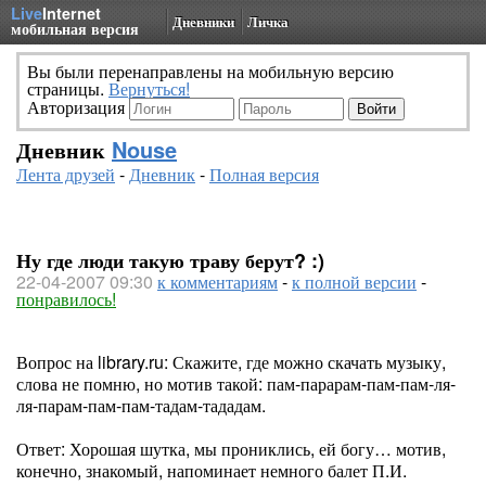
Live
Internet
Дневники
Личка
мобильная версия
Вы были перенаправлены на мобильную версию
страницы.
Вернуться!
Авторизация
Дневник
Nouse
Лента друзей
-
Дневник
-
Полная версия
Ну где люди такую траву берут? :)
22-04-2007 09:30
к комментариям
-
к полной версии
-
понравилось!
Вопрос на library.ru: Скажите, где можно скачать музыку,
слова не помню, но мотив такой: пам-парарам-пам-пам-ля-
ля-парам-пам-пам-тадам-тададам.
Ответ: Хорошая шутка, мы прониклись, ей богу… мотив,
конечно, знакомый, напоминает немного балет П.И.