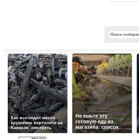
Не ешьте эту
Как выглядит место
готовую еду из
крушение вертолета на
магазина: список
Кавказе: смотреть