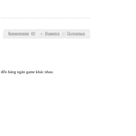
Комментарии
(
0
)
Нравится
Поделиться
n đến hàng ngàn game khác nhau.