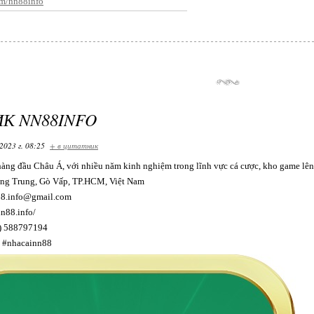
com/nn88info
К NN88INFO
2023 г. 08:25
+ в цитатник
hàng đầu Châu Á, với nhiều năm kinh nghiệm trong lĩnh vực cá cược, kho game lê
ang Trung, Gò Vấp, TP.HCM, Việt Nam
88.info@gmail.com
nn88.info/
4) 588797194
 #nhacainn88