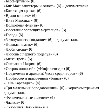
«Бессмертный» (6)
«Биг Мак: гангстеры и золото» (6) – документалка.
«Блестящая кража» (6)
«Вдали от всех» (6)
«Вива Мексика!» (6)
«Волшебная флейта» (6)
«Восстание зловещих мертвецов» (6)
«Голод» (6)
«Затянувшееся свидание» (6) – документалка.
«Ложная память» (6)
«Люби снова» (6)
«Любовь с первого поцелуя» (6)
«Мизантроп» (6)
«Операция Нация» (6)
«Остров иллюзий» («Инфлюенсер») (6)
«Подземелья и драконы: Честь среди воров» (6)
«Профессор и призрачный убийца» (6)
«Тень Караваджо» (6)
«Три маленьких бородавочника» (6) – короткометражная
документалка.
«Феноменальные явления» (6)
«Часики» (6)
«Экзорцист Ватикана» (6)