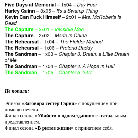
Five Days at Memorial
– 1х04 –
Day Four
Harley Quinn
– 3х05 –
It's a Swamp Thing
Kevin Can Fuck Himself
– 2х01 –
Mrs. McRoberts Is
Dead
The Capture
– 2х01 –
Invisible Men
The Capture
– 2х02 –
Made in China
The Rehearsal
– 1х04 –
The Fielder Method
The Rehearsal
– 1х06 –
Pretend Daddy
The Sandman
– 1х03 –
Chapter 3: Dream a Little Dream
of Me
The Sandman
– 1х04 –
Chapter 4: A Hope in Hell
The Sandman
– 1х05 –
Chapter 5: 24/7
Не попали:
Эпизод
«Заговора сестёр Гарви»
с покушением при
помощи печени.
Финал сезона
«Убийств в одном здании»
с театральным
представлением.
Финал сезона
«В ритме жизни»
с принятием себя.