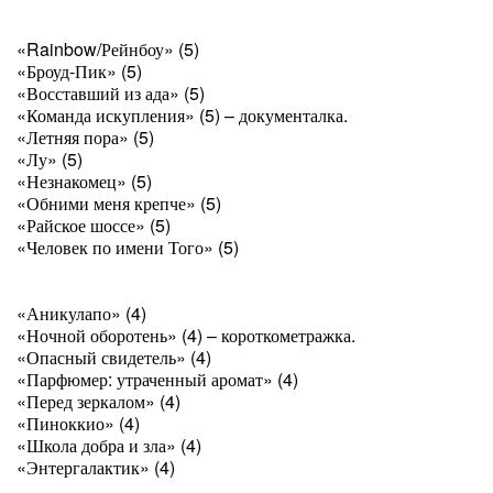
«Rainbow/Рейнбоу» (5)
«Броуд-Пик» (5)
«Восставший из ада» (5)
«Команда искупления» (5) – документалка.
«Летняя пора» (5)
«Лу» (5)
«Незнакомец» (5)
«Обними меня крепче» (5)
«Райское шоссе» (5)
«Человек по имени Того» (5)
«Аникулапо» (4)
«Ночной оборотень» (4) – короткометражка.
«Опасный свидетель» (4)
«Парфюмер: утраченный аромат» (4)
«Перед зеркалом» (4)
«Пиноккио» (4)
«Школа добра и зла» (4)
«Энтергалактик» (4)