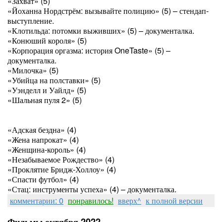
«Захват» (5)
«Йоханна Нордстрём: вызывайте полицию» (5) – стендап-
выступление.
«Клотильда: потомки выживших» (5) – документалка.
«Конюший короля» (5)
«Корпорация оргазма: история OneTaste» (5) –
документалка.
«Милочка» (5)
«Убийца на полставки» (5)
«Уэнделл и Уайлд» (5)
«Шальная пуля 2» (5)
«Адская бездна» (4)
«Жена напрокат» (4)
«Женщина-король» (4)
«Незабываемое Рождество» (4)
«Проклятие Бридж-Холлоу» (4)
«Спасти футбол» (4)
«Стац: инструменты успеха» (4) – документалка.
комментарии: 0
понравилось!
вверх^
к полной версии
Фильмы октября 2022.