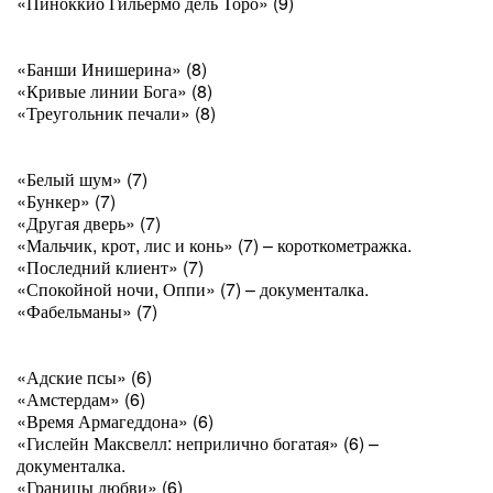
«Пиноккио Гильермо дель Торо» (9)
«Банши Инишерина» (8)
«Кривые линии Бога» (8)
«Треугольник печали» (8)
«Белый шум» (7)
«Бункер» (7)
«Другая дверь» (7)
«Мальчик, крот, лис и конь» (7) – короткометражка.
«Последний клиент» (7)
«Спокойной ночи, Оппи» (7) – документалка.
«Фабельманы» (7)
«Адские псы» (6)
«Амстердам» (6)
«Время Армагеддона» (6)
«Гислейн Максвелл: неприлично богатая» (6) –
документалка.
«Границы любви» (6)