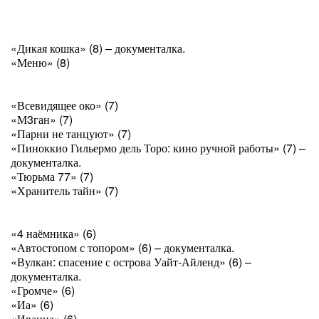
«Дикая кошка» (8) – документалка.
«Меню» (8)
«Всевидящее око» (7)
«М3ган» (7)
«Парни не танцуют» (7)
«Пиноккио Гильермо дель Торо: кино ручной работы» (7) –
документалка.
«Тюрьма 77» (7)
«Хранитель тайн» (7)
«4 наёмника» (6)
«Автостопом с топором» (6) – документалка.
«Вулкан: спасение с острова Уайт-Айленд» (6) –
документалка.
«Громче» (6)
«Иа» (6)
«Иванна» (6)