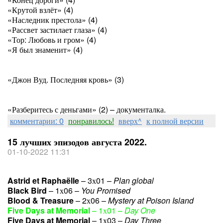
«Крутой взлёт» (4)
«Наследник престола» (4)
«Рассвет застилает глаза» (4)
«Тор: Любовь и гром» (4)
«Я был знаменит» (4)
«Джон Вуд. Последняя кровь» (3)
«Разберитесь с деньгами» (2) – документалка.
комментарии: 0
понравилось!
вверх^
к полной версии
15 лучших эпизодов августа 2022.
01-10-2022 11:31
Astrid et Raphaëlle
– 3х01 –
Plan global
Black Bird
– 1х06 –
You Promised
Blood & Treasure
– 2х06 –
Mystery at Poison Island
Five Days at Memorial
– 1х01 –
Day One
Five Days at Memorial
– 1х03 –
Day Three