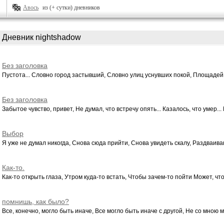
Авось
из (+ сутки) дневников
Дневник nightshadow
Без заголовка
Пустота... Словно город застывший, Словно улиц уснувших покой, Площадей 
Без заголовка
Забытое чувство, привет, Не думал, что встречу опять... Казалось, что умер... 
Выбор
Я уже не думал никогда, Снова сюда прийти, Снова увидеть скалу, Раздваива
Как-то.
Как-то открыть глаза, Утром куда-то встать, Чтобы зачем-то пойти Может, что
помнишь, как было?
Все, конечно, могло быть иначе, Все могло быть иначе с другой, Не со мною мо