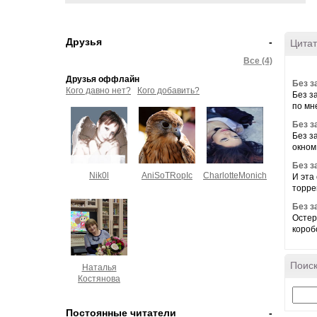
Друзья
-
Цитат
Все (4)
Друзья оффлайн
Без з
Кого давно нет?
Кого добавить?
Без з
по мне
Без з
Без з
окном
Без з
Nik0l
AniSoTRopIc
CharlotteMonichetti
И эта
торрен
Без з
Остер
коробо
Поиск
Наталья
Костянова
Постоянные читатели
-