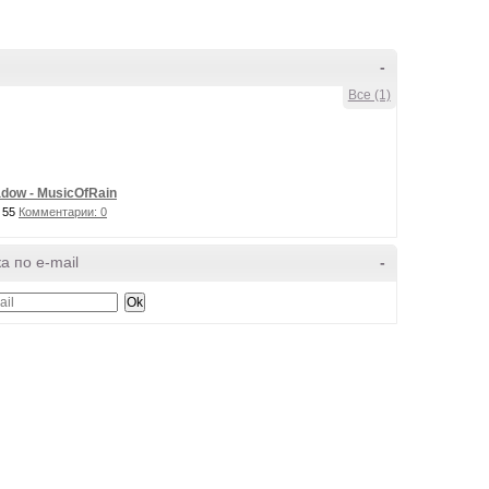
-
Все (1)
dow - MusicOfRain
 55
Комментарии: 0
а по e-mail
-