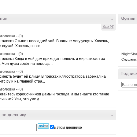
ник
-
Музыка
Все (4)
аголовка
-
(0)
аголовка Стынет несладкий чай, Вновь не могу уснуть. Хочешь,
 скучай. Хочешь, совсе...
аголовка
-
(0)
NightSha
аголовка Когда в мой дом приходит полночь и мир стихает за
Слушали:
, Моя душа зовёт на помощь ...
аголовка
-
(0)
Подписк
 смерть будет ей к лицу. В поисках иллюстратора забежал на
тс.ру и на главной стра...
аголовка
-
(0)
егайтесь коробочников! Дамы и господа, а вы знаете кто такие
чники? Увы, это уже д...
 по дневнику
-
в этом дневнике