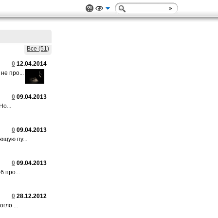
Все (51)
0
12.04.2014
не про...
0
09.04.2013
Но...
0
09.04.2013
ющую пу...
0
09.04.2013
б про...
0
28.12.2012
гло ...