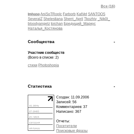
Все (16)
tmhaso
AniSoTRopIc
Farborb
KatVet
SANTOOS
SeveralZ
Shelestiana
Sherri_April
Tkozhiv
_Nik0l_
bloodyangelz
toichan
Бредущий_Маркус
Наталья_Костянова
Сообщества
-
Участник сообществ
(Всего в списке: 2)
стихи
Photoshopia
Статистика
-
Создан: 11.09.2006
Записей: 56
Комментариев: 37
Написано: 367
Отчеты:
Посетители
Поисковые фразы