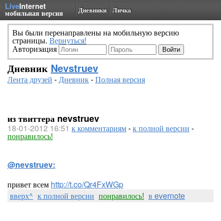
Live
Internet
Дневники
Личка
мобильная версия
Вы были перенаправлены на мобильную версию
страницы.
Вернуться!
Авторизация
Дневник
Nevstruev
Лента друзей
-
Дневник
-
Полная версия
из твиттера nevstruev
18-01-2012 16:51
к комментариям
-
к полной версии
-
понравилось!
@nevstruev:
привет всем
http://t.co/Qr4FxWGp
вверх^
к полной версии
понравилось!
в evernote