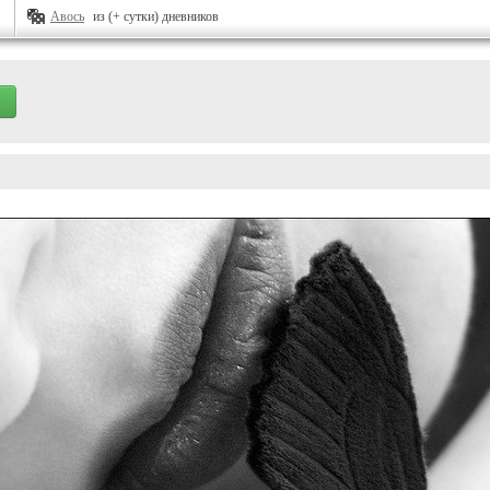
Авось
из (+ сутки) дневников