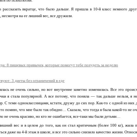
иги по психологии.
 рассказать вкратце, что было дальше. Я пришла в 10-й класс немного дру
, несмотря на ее лишний вес, все дружили.
да: 8 пищевых привычек, которые помогут тебе похудеть за неделю
вуют: 3 диеты без ограничений в еде
лась не очень сильно, но вот внутренне заметно изменилась. Все это происх
ки я стала популярной. А все потому, что поняла — так дальше нельзя, я н
ир. С теми одноклассницами, кстати, дружу до сих пор. Как-то с одной из них
 это помню, что мне было так обидно… Сказала, что тогда я была какой-то не 
ло не очень красиво, но кто не ошибается, все-таки мы были детьми…
лишний вес и в целом до того, как он стал критичным (более 100 кг), жила
ься даже на 4-й этаж в школе, и все это сильно снизило качество жизни. Отно