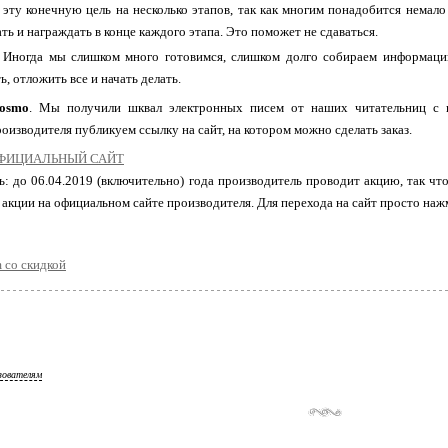
 эту конечную цель на несколько этапов, так как многим понадобится немало
ть и награждать в конце каждого этапа. Это поможет не сдаваться.
. Иногда мы слишком много готовимся, слишком долго собираем информаци
ь, отложить все и начать делать.
osmo
. Мы получили шквал электронных писем от наших читательниц с в
оизводителя публикуем ссылку на сайт, на котором можно сделать заказ.
ОФИЦИАЛЬНЫЙ САЙТ
: до 06.04.2019 (включительно) года производитель проводит акцию, так чт
и акции на официальном сайте производителя. Для перехода на сайт просто на
m со скидкой
зователям