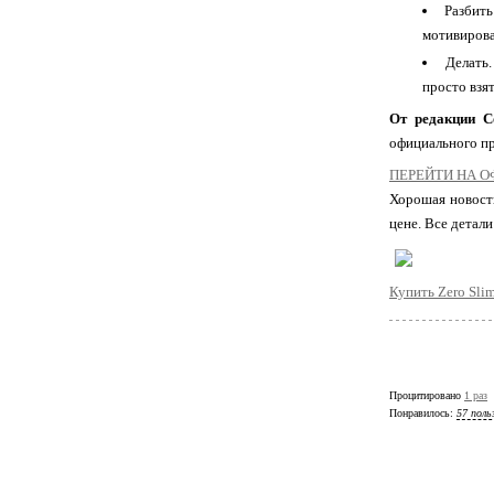
Разбить
мотивирова
Делать
просто взят
От редакции C
официального пр
ПЕРЕЙТИ НА 
Хорошая новость
цене. Все детал
Купить Zero Sli
Процитировано
1 раз
Понравилось:
57 поль