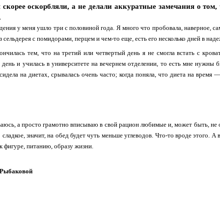
скорее оскорбляли, а не делали аккуратные замечания о том, 
.
дения у меня ушло три с половиной года. Я много что пробовала, наверное, с
 сельдерея с помидорами, перцем и чем-то еще, есть его несколько дней в наде
ончилась тем, что на третий или четвертый день я не смогла встать с крова
день и училась в университете на вечернем отделении, то есть мне нужны бы
 сидела на диетах, срывалась очень часто; когда поняла, что диета на время —
ваюсь, а просто грамотно вписываю в свой рацион любимые и, может быть, не 
 сладкое, значит, на обед будет чуть меньше углеводов. Что-то вроде этого. А
к фигуре, питанию, образу жизни.
 Рыбаковой