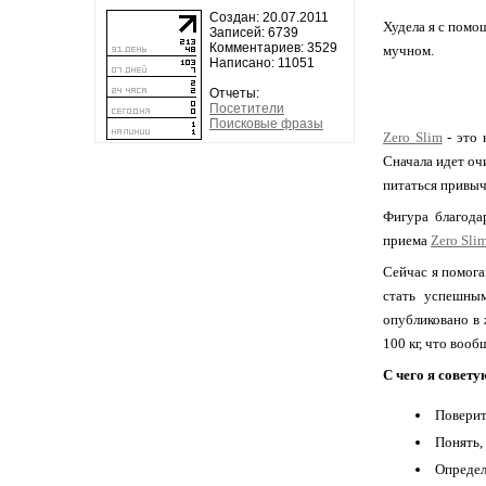
Создан: 20.07.2011
Худела я с пом
Записей: 6739
Комментариев: 3529
мучном.
Написано: 11051
Отчеты:
Посетители
Поисковые фразы
Zero Slim
- это 
Сначала идет оч
питаться привыч
Фигура благода
приема
Zero Sli
Сейчас я помога
стать успешным
опубликовано в 
100 кг, что воо
С чего я совету
Поверит
Понять,
Определ