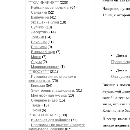
начала читать кн
***КУЛИНАРИЯ***
(220)
Рыбка и морепродукты
(64)
Наверное, нужно
Салатики
(52)
Таней, с которой
Выпечечка
(41)
Украшение блюд
(18)
Супчики
(18)
Десертики
(14)
Тортики
(14)
Печеньки
(11)
Блинчики
(9)
Вторые блюда
(7)
Диеты
Мяско
(7)
Проще неку
Соусы
(2)
Маринованности
(1)
Диеты
***ДОСУГ***
(211)
Они сущест
Путешествия по странам и
континентам.
(75)
Внешне я поменя
Кинозал
(54)
Электронные, аудиокниги.
(31)
неуклюжей девоч
Моя любимая музыка
(20)
жалоб на весь м
Смешное видео
(15)
знала, что я все
Танцы
(10)
Трюки
(6)
Конечно, это бы
***ДЛЯ КОМПА***
(138)
Я всегда имела 
Интернет для чайников
(72)
Программы по очистке и защите
тяжело поднимат
компьютера, лечение
(67)