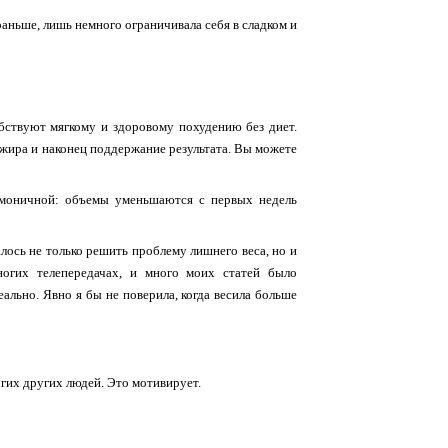
 раньше, лишь немного ограничивала себя в сладком и
обствуют мягкому и здоровому похудению без диет.
 жира и наконец поддержание результата. Вы можете
рмоничной: объемы уменьшаются с первых недель
лось не только решить проблему лишнего веса, но и
ногих телепередачах, и много моих статей было
еально. Явно я бы не поверила, когда весила больше
гих других людей. Это мотивирует.