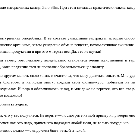
ощью специальных капсул
Zero Slim
. При этом питалась практически также, как
натуральная биодобавка. В ее составе уникальные экстракты, которые спос
ищение организма, затем ускорение обмена веществ, потом активное сжигание
ными продуктами и при это м терять вес. Да, это не шутки!
ря такому комплексному воздействию становится очень женственной и га
m
, кожа подтягивается не позволяя образовываться целлюлиту.
ю другим менять свою жизнь и счастлива, что могу делиться опытом. Мне уда
 блогером, я написала книгу, создала свой онлайн-курс, побывала на м
журналах. Иногда я оборачиваюсь назад, и мне даже не верится, что все это р
бще возможно!
ю начать худеть:
ь, что у вас получится. Не верите — посмотрите на мой пример и примеры мно
 зачем вам это надо, причем это подходит любой цели, не только похудению.
иться с целью — она должна быть четкой и ясной.