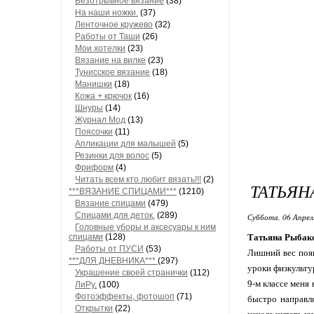
Безотрывное вязание
(38)
На наши ножки.
(37)
Ленточное кружево
(32)
Работы от Таши
(26)
Мои хотелки
(23)
Вязание на вилке
(23)
Тунисское вязание
(18)
Манишки
(18)
Кожа + крючок
(16)
Шнуры
(14)
Журнал Мод
(13)
Поясочки
(11)
Апликации для малышей
(5)
Резинки для волос
(5)
Фриформ
(4)
Читать всем кто любит вязать!!!
(2)
ТАТЬЯН
***ВЯЗАНИЕ СПИЦАМИ***
(1210)
Вязание спицами
(479)
Спицами для деток.
(289)
Суббота, 06 Апрел
Головные уборы и аксесуары к ним
спицами
(128)
Татьяна Рыбако
Работы от ПУСИ
(53)
Лишний вес появ
***ДЛЯ ДНЕВНИКА***
(297)
уроки физкульту
Украшение своей странички
(112)
9-м классе меня
ЛиРу.
(100)
Фотоэффекты, фотошоп
(71)
быстро направля
Открытки
(22)