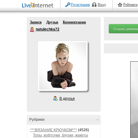
Регистрация
Вход
Рейтинги
Записи
Друзья
Комментарии
Создать дневник
natulechka72
В друзья
Рубрики
-
***ВЯЗАНИЕ КРЮЧКОМ***
(4526)
Топы, кофточки, блузки, жакеты