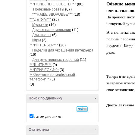
Обычно меня 
***ПОЛЕЗНЫЕ СОВЕТЫ***
(86)
Полезные советы
(67)
очень тяжело
***НАШЕ ЗДОРОВЬЕ***
(18)
На процесс поху
***ДЕТЯМ***
(35)
невкусный суп из
Мультики
(16)
Друзья наши меньшие
(11)
Эта попытка зак
Для школы
(6)
полный рабочий 
Игры
(2)
***ИНТЕРЬЕР***
(28)
«худела». Когда
Поделки для украшения интерьера.
дело.
(16)
Для рукотворных творений
(11)
***ШИТЬЁ***
(9)
***ПРИЧЕСКИ***
(3)
***Заставки на мобильный
Теперь я не сры
телефон***
(3)
завтраком что-то
(0)
свое отношение 
Поиск по дневнику
-
Диета Татьяны
в этом дневнике
Статистика
-