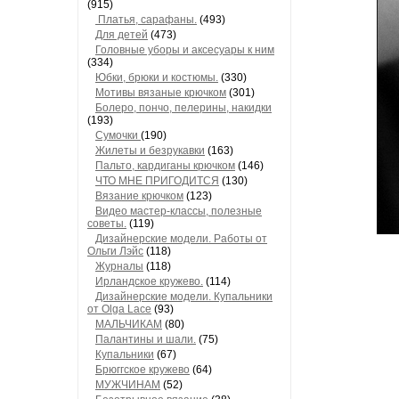
(915)
Платья, сарафаны.
(493)
Для детей
(473)
Головные уборы и аксесуары к ним
(334)
Юбки, брюки и костюмы.
(330)
Мотивы вязаные крючком
(301)
Болеро, пончо, пелерины, накидки
(193)
Сумочки
(190)
Жилеты и безрукавки
(163)
Пальто, кардиганы крючком
(146)
ЧТО МНЕ ПРИГОДИТСЯ
(130)
Вязание крючком
(123)
Видео мастер-классы, полезные
советы.
(119)
Дизайнерские модели. Работы от
Ольги Лэйс
(118)
Журналы
(118)
Ирландское кружево.
(114)
Дизайнерские модели. Купальники
от Olga Lace
(93)
МАЛЬЧИКАМ
(80)
Палантины и шали.
(75)
Купальники
(67)
Брюггское кружево
(64)
МУЖЧИНАМ
(52)