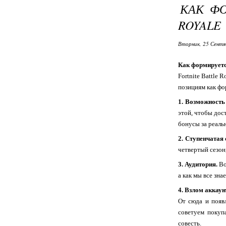
КАК ФО
ROYALE
Вторник, 25 Сентя
Как формируется
Fortnite Battle
позициям как фо
1. Возможность
этой, чтобы дос
бонусы за реаль
2. Ступенчатая 
четвертый сезон,
3. Аудитория.
Во
а как мы все зна
4. Взлом аккаун
От сюда и появ
советуем покуп
совесть.