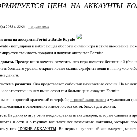
РМИРУЕТСЯ ЦЕНА НА АККАУНТЫ FOR
бря 2018 г. 22:23
+ в цитатник
 цена на аккаунты Fortnite Battle Royale
 Royale - популярная и набирающая обороты онлайн игра в стиле выживание, по
рмируется стоимость продажи и покупки аккаунтов Fortnite.
 доната.
Прежде всего хочется отметить, что игра является бесплатной (free to 
тичь большего уровня, открыть новые скины, скрафтить вещи и т.п., нужно либо
ные деньги.
система развития.
Она представляет собой так называемые сезоны. На момент
 и соответственно чем выше сезон тем больше цена аккаунта Fortnite.
зможно простой красочный интерфейс,
игровой жанр экшен
и мультяшная гра
ем школьники в основном не имеют листов соток баксов для доната.
тов.
На данную игру была неоднократная атака хакеров, которые сливали и прод
ляются в сети и в группах вконтакте все возможные магазины, которые про
ать у них
ЧУЖИЕ АККАУНТЫ
. Во-первых, купленный акк владелец может