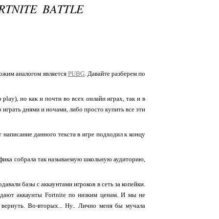
TNITE BATTLE
хожим аналогом является
PUBG
. Давайте разберем по
play), но как и почти во всех онлайн играх, так и в
 играть днями и ночами, либо просто купить все эти
 написание данного текста в игре подходил к концу
фика собрала так называемую школьную аудиторию,
авали базы с аккаунтами игроков в сеть за копейки.
дают аккаунты Fortnite по низким ценам. И мы не
 вернуть. Во-вторых... Ну.. Лично меня бы мучала