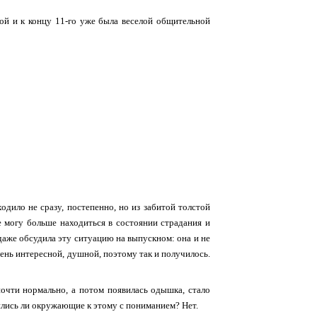
гой и к концу 11-го уже была веселой общительной
одило не сразу, постепенно, но из забитой толстой
е могу больше находиться в состоянии страдания и
 даже обсудила эту ситуацию на выпускном: она и не
очень интересной, душной, поэтому так и получилось.
 почти нормально, а потом появилась одышка, стало
сились ли окружающие к этому с пониманием? Нет.