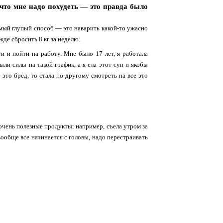
что мне надо похудеть — это правда было
амый глупый способ — это наварить какой-то ужасно
жде сбросить 8 кг за неделю.
ти и пойти на работу. Мне было 17 лет, я работала
ли силы на такой график, а я ела этот суп и якобы
 это бред, то стала по‑другому смотреть на все это
очень полезные продукты: например, съела утром за
 вообще все начинается с головы, надо перестраивать