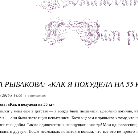
А РЫБАКОВА: «КАК Я ПОХУДЕЛА НА 55 
я 2019 г. 14:00
+ в цитатник
ва: «Как я похудела на 55 кг»
ился у меня еще в детстве — я всегда была пышечкой. Довольно логично, ч
ры — они были настоящим испытанием. Хотя в целом я привыкла к тому, что н
 все-таки добил. Такого одиночества я не ощущала никогда! Мои одноклассницы 
лись в другую. После нескольких попыток я поняла, что все это не просто 