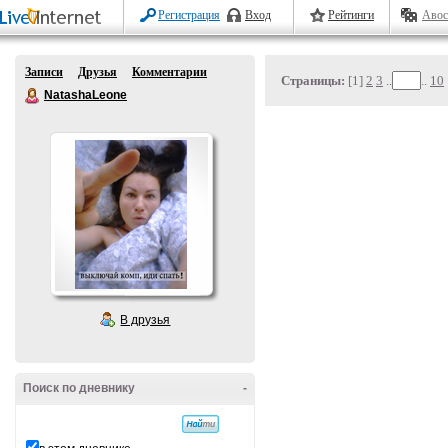
Регистрация
Вход
Рейтинги
Авос
Записи
Друзья
Комментарии
Страницы:
[1]
2
3
..
..
10
NatashaLeone
В друзья
Поиск по дневнику
-