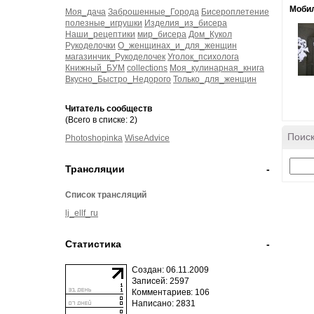
Мобил
Моя_дача
Заброшенные_Города
Бисероплетение
полезные_игрушки
Изделия_из_бисера
Наши_рецептики
мир_бисера
Дом_Кукол
Рукоделочки
О_женщинах_и_для_женщин
магазинчик_Рукоделочек
Уголок_психолога
Книжный_БУМ
collections
Моя_кулинарная_книга
Вкусно_Быстро_Недорого
Только_для_женщин
Читатель сообществ
(Всего в списке: 2)
Поиск
Photoshopinka
WiseAdvice
Трансляции
-
Список трансляций
lj_ellf_ru
Статистика
-
Создан: 06.11.2009
Записей: 2597
Комментариев: 106
Написано: 2831