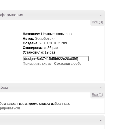
оформления
-
Все (3)
Название:
Нежные тюльпаны
Автор:
Эриоботрия
Создана:
23.07.2010 21:09
Скопировали:
36 раз
Установили:
19 раз
Примерить схему
|
Cохранить себе
ьбом
-
Все (1)
ом закрыт всем, кроме списка избранных.
рироваться!
-