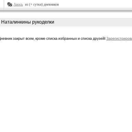
Авось
из (+ сутки) дневников
Наталинкины рукоделки
Дневник закрыт всем, кроме списка избранных и списка друзейl
Зарегистриров