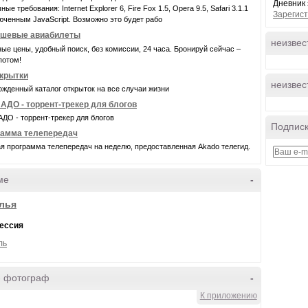
Дневник 
ые требования: Internet Explorer 6, Fire Fox 1.5, Opera 9.5, Safari 3.1.1
Зарегист
юченным JavaScript. Возможно это будет рабо
шевые авиабилеты
неизвес
ые цены, удобный поиск, без комиссии, 24 часа. Бронируй сейчас –
потом!
крытки
неизвес
жденный каталог открыток на все случаи жизни
АДО - торрент-трекер для блогов
ДО - торрент-трекер для блогов
Подписк
рамма телепередач
я программа телепередач на неделю, предоставленная Akado телегид.
ме
-
лья
ессия
ль
- фотограф
-
К приложению