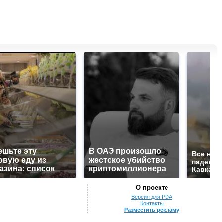
ешьте эту
В ОАЭ произошло
Все нов
овую еду из
жестокое убийство
падению
азина: список
криптомиллионера
Кавказе:
О проекте
Версия для PDA
Контакты
Разместить рекламу