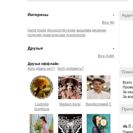
Интересы
-
Аудит
Все (6)
hand-made
бисероплетение
вышивка
вязание
поделки
практическая психология
Друзья
-
Все (140)
Друзья оффлайн
Кого давно нет?
Кого добавить?
Помо
Всего
Прове
За не
За вс
Liudmila
Madam Irene
Варфоломей С
Прил
Sceglova
Я 
Плагин