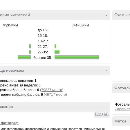
ория читателей
-
Схемы 
Мужчины
Женщины
до 15:
15-18:
18-21:
21-27:
27-35:
больше 35:
щь новичкам
-
 опекалось новичков:
1
рено анкет за неделю:
0
Фотоал
делю набрано баллов:
0
(79837 место)
е время набрано баллов:
6
(46717 место)
Фотоальб
ожения
-
Зарегист
Все (14)
Метки
- фотограф
 для публикации фотографий в дневнике пользователя. Минимальные