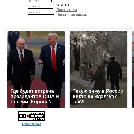
Отчеты:
Посетители
Поисковые фразы
Где будет встреча
Такую зиму в России
президентов США и
никто не ждал: как
России: Европа?
так?!
LiveInternet