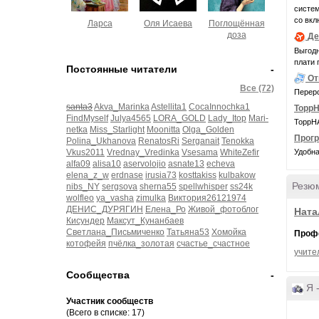
системн
со вкл
Ларса
Оля Исаева
Поглощённая
доза
Де
Выгодн
плати 
Постоянные читатели
-
От
Все (72)
Переро
santa3
Akva_Marinka
Astellita1
CocaInnochka1
ТоррН
FindMyself
Julya4565
LORA_GOLD
Lady_Itop
Mari-
ТоррНА
netka
Miss_Starlight
Moonitta
Olga_Golden
Прог
Polina_Ukhanova
RenatosRi
Serganait
Tenokka
Vkus2011
Vrednay_Vredinka
Vsesama
WhiteZefir
Удобна
alfa09
alisa10
aservolojio
asnate13
echeva
elena_z_w
erdnase
irusia73
kosttakiss
kulbakow
Резю
nibs_NY
sergsova
sherna55
spellwhisper
ss24k
wolfleo
ya_vasha
zimulka
Виктория26121974
ДЕНИС_ДУРЯГИН
Елена_Ро
Живой_фотоблог
Ната
Кисундер
Максут_Кунанбаев
Светлана_Письмиченко
Татьяна53
Хомойка
Проф
котофейя
пчёлка_золотая
счастье_счастное
учите
Сообщества
-
Я 
Участник сообществ
(Всего в списке: 17)