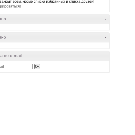
закрыт всем, кроме списка избранных и списка друзейl
рироваться!
тно
-
тно
-
а по e-mail
-