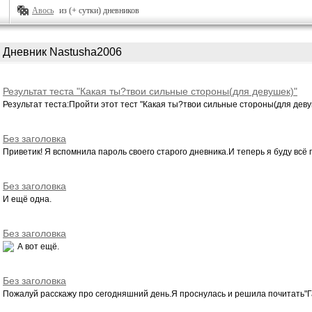
Авось
из (+ сутки) дневников
Дневник Nastusha2006
Результат теста "Какая ты?твои сильные стороны(для девушек)"
Результат теста:Пройти этот тест "Какая ты?твои сильные стороны(для девуш
Без заголовка
Приветик! Я вспомнила пароль своего старого дневника.И теперь я буду всё п
Без заголовка
И ещё одна.
Без заголовка
А вот ещё.
Без заголовка
Пожалуй расскажу про сегодняшний день.Я проснулась и решила почитать"Га