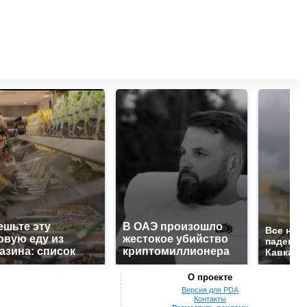
ешьте эту
В ОАЭ произошло
Все нов
овую еду из
жестокое убийство
падению
азина: список
криптомиллионера
Кавказе:
О проекте
Версия для PDA
Контакты