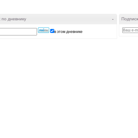
 по дневнику
-
Подписк
в этом дневнике