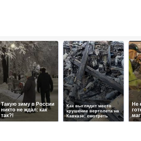
Такую зиму в России
Не 
Как выглядит место
никто не ждал: как
гот
крушение вертолета на
так?!
маг
Кавказе: смотреть