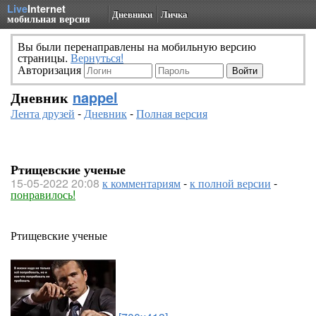
Live
Internet
Дневники
Личка
мобильная версия
Вы были перенаправлены на мобильную версию
страницы.
Вернуться!
Авторизация
Дневник
nappel
Лента друзей
-
Дневник
-
Полная версия
Ртищевские ученые
15-05-2022 20:08
к комментариям
-
к полной версии
-
понравилось!
Ртищевские ученые