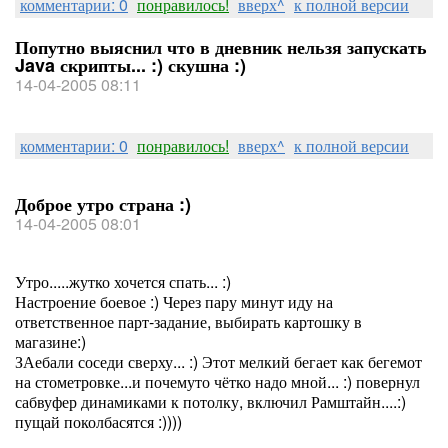
комментарии: 0
понравилось!
вверх^
к полной версии
Попутно выяснил что в дневник нельзя запускать
Java скрипты... :) скушна :)
14-04-2005 08:11
комментарии: 0
понравилось!
вверх^
к полной версии
Доброе утро страна :)
14-04-2005 08:01
Утро.....жутко хочется спать... :)
Настроение боевое :) Через пару минут иду на
ответственное парт-задание, выбирать картошку в
магазине:)
ЗАебали соседи сверху... :) Этот мелкий бегает как бегемот
на стометровке...и почемуто чётко надо мной... :) повернул
сабвуфер динамиками к потолку, включил Рамштайн....:)
пущай поколбасятся :))))