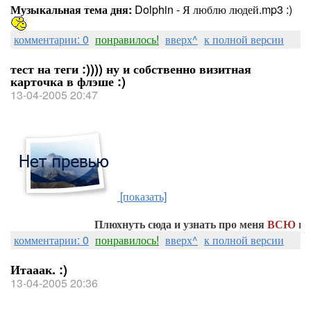
Музыкальная тема дня:
Dolphin - Я люблю людей.mp3 :)
комментарии: 0
понравилось!
вверх^
к полной версии
тест на теги :)))) ну и собственно визитная
карточка в флэше :)
13-04-2005 20:47
[показать]
Плюхнуть сюда и узнать про меня
ВСЮ
правду
комментарии: 0
понравилось!
вверх^
к полной версии
Итааак. :)
13-04-2005 20:36