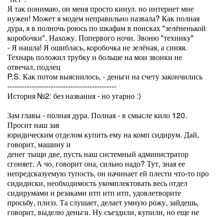
Я так понимаю, он меня просто кинул. но интернет мне
нужен! Может я модем неправильно назвала? Как полная
дура, я в полночь роюсь по шкафам в поисках "зелёненькой
коробочки". Нахожу. Попервого ночи. Звоню "технику"
- Я нашла! Я ошиблась, коробочка не зелёная, а синяя.
Технарь положил трубку и больше на мои звонки не
отвечал, подлец
P.S. Как потом выяснилось, - деньги на счету закончились
---------------------------------------------
История №2: без названия - но угарно :)
Зам главы - полная дура. Полная - в смысле кило 120.
Просит наш зав
юридическим отделом купить ему на комп сидирум. Дай,
говорит, машину и
денег тыщи две, пусть наш системный администратор
сгоняет. А чо, говорит она, сильно надо? Тут, зная ее
непредсказуемую тупость, он начинает ей плести что-то про
сидидиски, необходимость укомплектовать весь отдел
сидирумами и резаками итп итп итп, удовлетворите
просьбу, плизз. Та слушает, делает умную рожу, зайдешь,
говорит, выделю деньги. Ну съездили, купили, но еще не