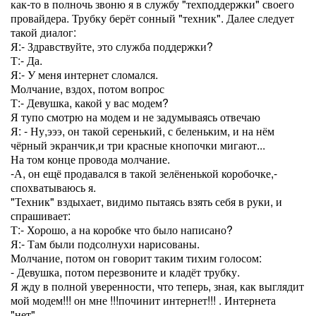
как-то в полночь звоню я в службу "техподдержки" своего
провайдера. Трубку берёт сонный "техник". Далее следует
такой диалог:
Я:- Здравствуйте, это служба поддержки?
Т:- Да.
Я:- У меня интернет сломался.
Молчание, вздох, потом вопрос
Т:- Девушка, какой у вас модем?
Я тупо смотрю на модем и не задумываясь отвечаю
Я: - Ну,эээ, он такой серенький, с беленьким, и на нём
чёрный экранчик,и три красные кнопочки мигают...
На том конце провода молчание.
-А, он ещё продавался в такой зелёненькой коробочке,-
спохватываюсь я.
"Техник" вздыхает, видимо пытаясь взять себя в руки, и
спрашивает:
Т:- Хорошо, а на коробке что было написано?
Я:- Там были подсолнухи нарисованы.
Молчание, потом он говорит таким тихим голосом:
- Девушка, потом перезвоните и кладёт трубку.
Я жду в полной уверенности, что теперь, зная, как выглядит
мой модем!!! он мне !!!починит интернет!!! . Интернета
"нет".