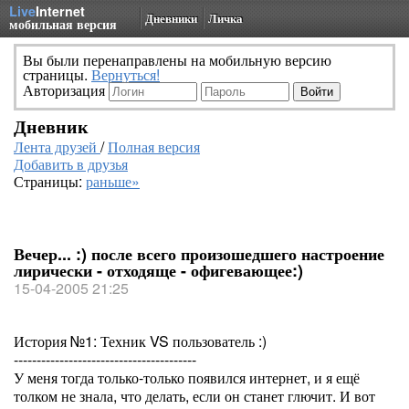
Live
Internet
Дневники
Личка
мобильная версия
Вы были перенаправлены на мобильную версию
страницы.
Вернуться!
Авторизация
Дневник
Лента друзей
/
Полная версия
Добавить в друзья
Страницы:
раньше»
Вечер... :) после всего произошедшего настроение
лирически - отходяще - офигевающее:)
15-04-2005 21:25
История №1: Техник VS пользователь :)
----------------------------------------
У меня тогда только-только появился интернет, и я ещё
толком не знала, что делать, если он станет глючит. И вот