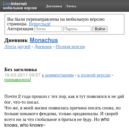
Live
Internet
Дневники
Личка
мобильная версия
Вы были перенаправлены на мобильную версию
страницы.
Вернуться!
Авторизация
Дневник
Monachus
Лента друзей
-
Дневник
-
Полная версия
Без заголовка
16-03-2011 09:57
к комментариям
-
к полной версии
-
понравилось!
Почти 2 года прошло с тех пор, как я тут появлялся и не дай
бог, что-то писал.
Что же, в моей жизни появилась причина писать снова, но
больше никакого фендома, только ориджиналы. И скорей
всего ни за что глобальное я браться не буду. Но who
knows, who knows~