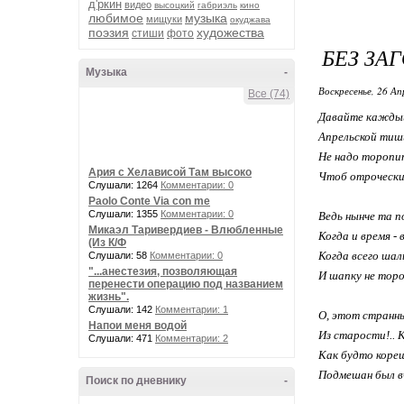
д'ркин
видео
высоцкий
габриэль
кино
любимое
музыка
мищуки
окуджава
поэзия
художества
стиши
фото
БЕЗ ЗА
Музыка
-
Воскресенье, 26 Ап
Все (74)
Давайте кажды
Апрельской тиши
Не надо торопит
Ария с Хелависой Там высоко
Чтоб отроческий
Слушали: 1264
Комментарии: 0
Paolo Conte Via con me
Слушали: 1355
Комментарии: 0
Ведь нынче та п
Микаэл Таривердиев - Влюбленные
Когда и время -
(Из К/Ф
Когда всего шал
Слушали: 58
Комментарии: 0
"...анестезия, позволяющая
И шапку не тор
перенести операцию под названием
жизнь".
Слушали: 142
Комментарии: 1
О, этот странн
Напои меня водой
Из старости!.. К
Слушали: 471
Комментарии: 2
Как будто коре
Подмешан был вч
Поиск по дневнику
-