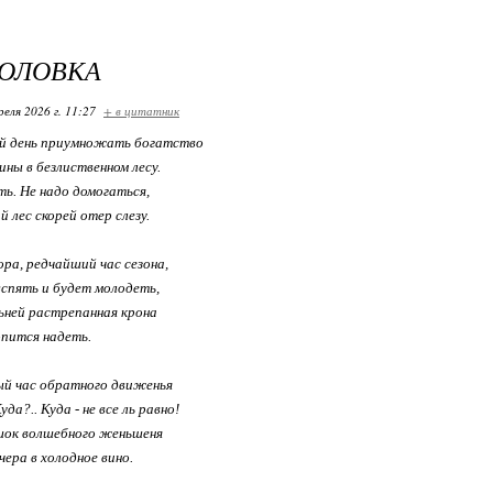
ГОЛОВКА
реля 2026 г. 11:27
+ в цитатник
й день приумножать богатство
ны в безлиственном лесу.
ь. Не надо домогаться,
 лес скорей отер слезу.
ора, редчайший час сезона,
 вспять и будет молодеть,
ьней растрепанная крона
опится надеть.
ый час обратного движенья
уда?.. Куда - не все ль равно!
шок волшебного женьшеня
ера в холодное вино.