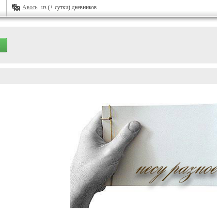
Авось
из (+ сутки) дневников