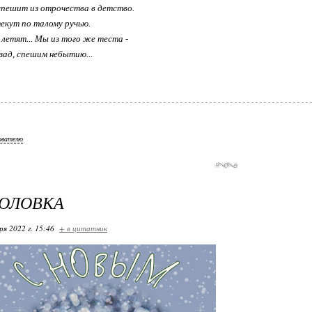
спешит из отрочества в детство.
екут по талому ручью.
летят... Мы из того же теста -
азад, спешим небытию...
ователю
ГОЛОВКА
ря 2022 г. 15:46
+ в цитатник