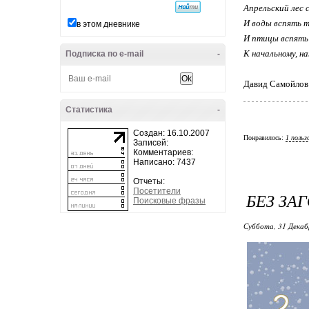
Апрельский лес 
И воды вспять т
в этом дневнике
И птицы вспять 
К начальному, н
Подписка по e-mail
-
Давид Самойлов
Статистика
-
Создан: 16.10.2007
Понравилось:
1 польз
Записей:
Комментариев:
Написано: 7437
Отчеты:
Посетители
БЕЗ ЗА
Поисковые фразы
Суббота, 31 Декаб