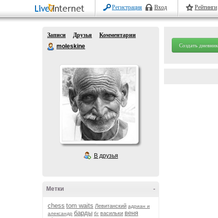
Регистрация
Вход
Рейтинги
Записи
Друзья
Комментарии
Создать дневник
moleskine
В друзья
Метки
-
chess
tom waits
Левитанский
адриан и
барды
веня
васильки
александр
бг