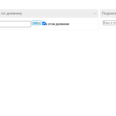
 по дневнику
-
Подписк
в этом дневнике