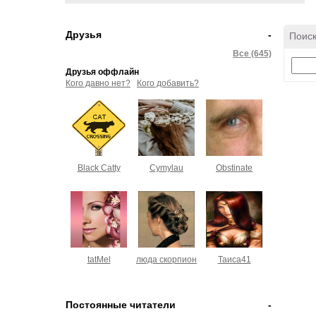
Друзья
-
Поиск
Все (645)
Друзья оффлайн
Кого давно нет?
Кого добавить?
Black Catty
Cymylau
Obstinate
tatMel
люда скорпион
Таиса41
Постоянные читатели
-