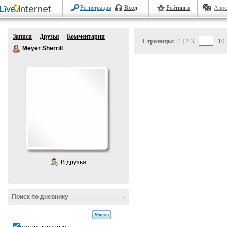
Регистрация
Вход
Рейтинги
Авос
Записи
Друзья
Комментарии
Страницы:
[1]
2
3
..
..
10
Meyer Sherrill
В друзья
Поиск по дневнику
-