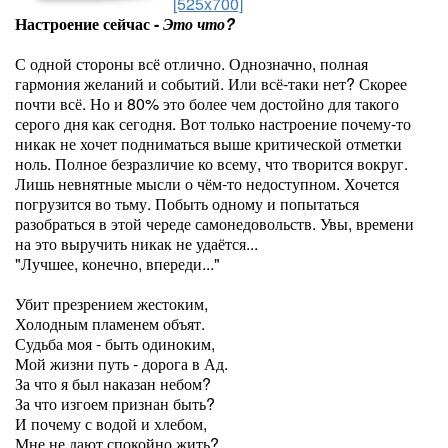
[525x700]
Настроение сейчас -
Это что?
С одной стороны всё отлично. Однозначно, полная
гармония желаний и событий. Или всё-таки нет? Скорее
почти всё. Но и 80% это более чем достойно для такого
серого дня как сегодня. Вот только настроение почему-то
никак не хочет подниматься выше критической отметки
ноль. Полное безразличие ко всему, что творится вокруг.
Лишь невнятные мысли о чём-то недоступном. Хочется
погрузится во тьму. Побыть одному и попытаться
разобраться в этой череде самонедовольств. Увы, времени
на это выручить никак не удаётся...
"Лучшее, конечно, впереди..."
Убит презрением жестоким,
Холодным пламенем объят.
Судьба моя - быть одиноким,
Мой жизни путь - дорога в Ад.
За что я был наказан небом?
За что изгоем признан быть?
И почему с водой и хлебом,
Мне не дают спокойно жить?