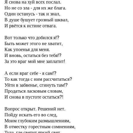
Я снова на хуй всех послал.
Но не со зла - для их же блага.
Один останусь - так и знал,
В душе бушует грозный шквал,
И рвётся к истине отвага.
Вот только что добился я!?
Быть может этого не хватит,
Как упоенья для меня.
И вновь, остаться без тебя!?
За это враг мой мне заплатит!
А если враг себе - я сам!?
То как тогда с ним рассчитаться?
Уйти в забвенье, сгинуть там!?
Продаться ласковым словам,
И снова в пустоте остаться?!
Вопрос открыт. Решений нет.
Пойду искать его во след,
Моим глубоким размышлениям,
В отместку горестным сомнениям,
Туда, где светит яркий свет...