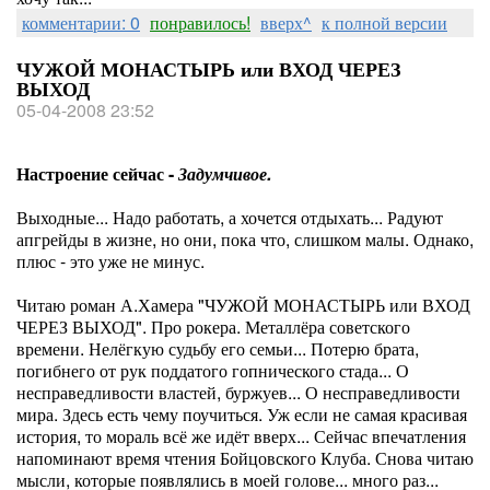
комментарии: 0
понравилось!
вверх^
к полной версии
ЧУЖОЙ МОНАСТЫРЬ или ВХОД ЧЕРЕЗ
ВЫХОД
05-04-2008 23:52
Настроение сейчас -
Задумчивое.
Выходные... Надо работать, а хочется отдыхать... Радуют
апгрейды в жизне, но они, пока что, слишком малы. Однако,
плюс - это уже не минус.
Читаю роман А.Хамера "ЧУЖОЙ МОНАСТЫРЬ или ВХОД
ЧЕРЕЗ ВЫХОД". Про рокера. Металлёра советского
времени. Нелёгкую судьбу его семьи... Потерю брата,
погибнего от рук поддатого гопнического стада... О
несправедливости властей, буржуев... О несправедливости
мира. Здесь есть чему поучиться. Уж если не самая красивая
история, то мораль всё же идёт вверх... Сейчас впечатления
напоминают время чтения Бойцовского Клуба. Снова читаю
мысли, которые появлялись в моей голове... много раз...