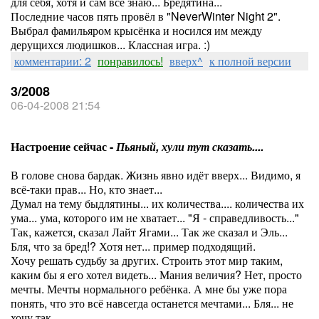
для себя, хотя и сам всё знаю... Бредятина...
Последние часов пять провёл в "NeverWinter Night 2".
Выбрал фамильяром крысёнка и носился им между
дерущихся людишков... Классная игра. :)
комментарии: 2
понравилось!
вверх^
к полной версии
3/2008
06-04-2008 21:54
Настроение сейчас -
Пьяный, хули тут сказать....
В голове снова бардак. Жизнь явно идёт вверх... Видимо, я
всё-таки прав... Но, кто знает...
Думал на тему быдлятины... их количества.... количества их
ума... ума, которого им не хватает... "Я - справедливость..."
Так, кажется, сказал Лайт Ягами... Так же сказал и Эль...
Бля, что за бред!? Хотя нет... пример подходящий.
Хочу решать судьбу за других. Строить этот мир таким,
каким бы я его хотел видеть... Мания величия? Нет, просто
мечты. Мечты нормального ребёнка. А мне бы уже пора
понять, что это всё навсегда останется мечтами... Бля... не
хочу так...