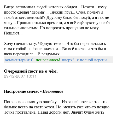
Вчера вспоминал людей которых обидел... Нехотя... кому
просто сделал "дерьма"... Тяжкий груз... Сука, почему я
такой ответственный!? Другому было бы похуй, а я так не
могу... Прошло столько времени, а я всё ещё чувствую себя
сильно виноватым. Но попросить прощения не могу...
Пошлют...
Хочу сделать тату. Чёрную змею... Что бы переплеталась
сама с собой на фоне пламени... Во всё плечо, и что бы в
шею переходила... В раздумьях...
комментарии: 0
понравилось!
вверх^
к полной версии
Очередной пост не о чём.
29-12-2007 13:11
Настроение сейчас -
Невнятное
Понял свою главную ошибку.... Из-за неё потерял то, что
больше всего на свете хотел. Но, менять уже что-то поздно.
Точка поставлена. Назад дороги нет. Значит будем жить