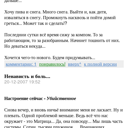
дальше...
Хочу пива и снега. Много снега. Выйти и, как дитя,
изваляться в снегу. Промокнуть насквозь и пойти домой
греться... Может так и сделать!?
Последнии сутки всё время сижу за компом. То за
работающим, то за разобранным. Начниет тошнить от них.
Но деваться некуда...
Хочется чего-то нового. Будем придумывать...
комментарии: 1
понравилось!
вверх^
к полной версии
Ненависть и боль...
20-12-2007 19:52
Настроение сейчас -
Убийственное
Снова вечер, и вновь ничьё внимание меня не ласкает. Ну и
плевать. Одной проблемой меньше. Ведь всё что нас
окружает - это Матрица... Да, она повсюду... Мы лишь часть
системы. Сотни, тысячи пружинок..... Вращающих