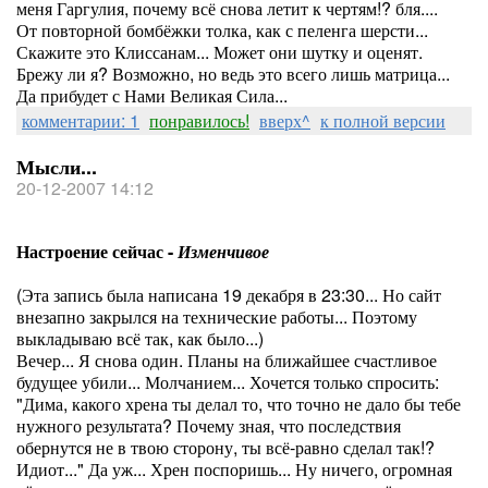
меня Гаргулия, почему всё снова летит к чертям!? бля....
От повторной бомбёжки толка, как с пеленга шерсти...
Скажите это Клиссанам... Может они шутку и оценят.
Брежу ли я? Возможно, но ведь это всего лишь матрица...
Да прибудет с Нами Великая Сила...
комментарии: 1
понравилось!
вверх^
к полной версии
Мысли...
20-12-2007 14:12
Настроение сейчас -
Изменчивое
(Эта запись была написана 19 декабря в 23:30... Но сайт
внезапно закрылся на технические работы... Поэтому
выкладываю всё так, как было...)
Вечер... Я снова один. Планы на ближайшее счастливое
будущее убили... Молчанием... Хочется только спросить:
"Дима, какого хрена ты делал то, что точно не дало бы тебе
нужного результата? Почему зная, что последствия
обернутся не в твою сторону, ты всё-равно сделал так!?
Идиот..." Да уж... Хрен поспоришь... Ну ничего, огромная