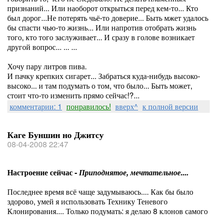
признаний... Или наоборот открыться перед кем-то... Кто
был дорог...Не потерять чьё-то доверие... Быть мжет удалось
бы спасти чью-то жизнь... Или напротив отобрать жизнь
того, кто того заслуживает... И сразу в голове возникает
другой вопрос... ... ...
Хочу пару литров пива.
И пачку крепких сигарет... Забраться куда-нибудь высоко-
высоко... и там подумать о том, что было... Быть может,
стоит что-то изменить прямо сейчас!?...
комментарии: 1
понравилось!
вверх^
к полной версии
Каге Буншин но Джитсу
08-04-2008 22:47
Настроение сейчас -
Приподнятое, мечтательное....
Последнее время всё чаще задумываюсь.... Как бы было
здорово, умей я использовать Технику Теневого
Клонирования.... Только подумать: я делаю 8 клонов самого