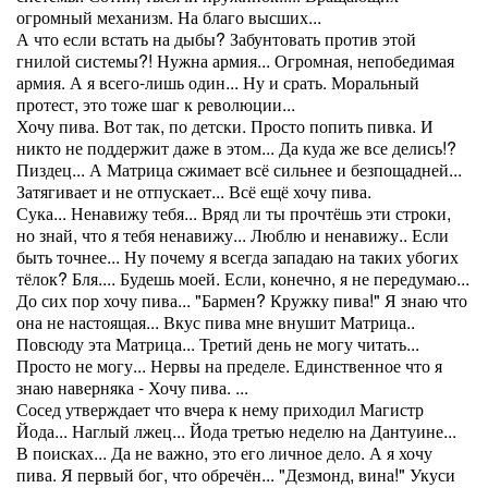
огромный механизм. На благо высших...
А что если встать на дыбы? Забунтовать против этой
гнилой системы?! Нужна армия... Огромная, непобедимая
армия. А я всего-лишь один... Ну и срать. Моральный
протест, это тоже шаг к революции...
Хочу пива. Вот так, по детски. Просто попить пивка. И
никто не поддержит даже в этом... Да куда же все делись!?
Пиздец... А Матрица сжимает всё сильнее и безпощадней...
Затягивает и не отпускает... Всё ещё хочу пива.
Сука... Ненавижу тебя... Вряд ли ты прочтёшь эти строки,
но знай, что я тебя ненавижу... Люблю и ненавижу.. Если
быть точнее... Ну почему я всегда западаю на таких убогих
тёлок? Бля.... Будешь моей. Если, конечно, я не передумаю...
До сих пор хочу пива... "Бармен? Кружку пива!" Я знаю что
она не настоящая... Вкус пива мне внушит Матрица..
Повсюду эта Матрица... Третий день не могу читать...
Просто не могу... Нервы на пределе. Единственное что я
знаю наверняка - Хочу пива. ...
Сосед утверждает что вчера к нему приходил Магистр
Йода... Наглый лжец... Йода третью неделю на Дантуине...
В поисках... Да не важно, это его личное дело. А я хочу
пива. Я первый бог, что обречён... "Дезмонд, вина!" Укуси