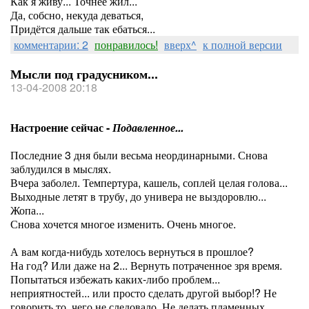
Как я живу... Точнее жил...
Да, собсно, некуда деваться,
Придётся дальше так ебаться...
комментарии: 2
понравилось!
вверх^
к полной версии
Мысли под градусником...
13-04-2008 20:18
Настроение сейчас -
Подавленное...
Последние 3 дня были весьма неординарными. Снова
заблудился в мыслях.
Вчера заболел. Темпертура, кашель, соплей целая голова...
Выходные летят в трубу, до универа не выздоровлю...
Жопа...
Снова хочется многое изменить. Очень многое.
А вам когда-нибудь хотелось вернуться в прошлое?
На год? Или даже на 2... Вернуть потраченное зря время.
Попытаться избежать каких-либо проблем...
неприятностей... или просто сделать другой выбор!? Не
говорить то, чего не следовало. Не делать пламенных