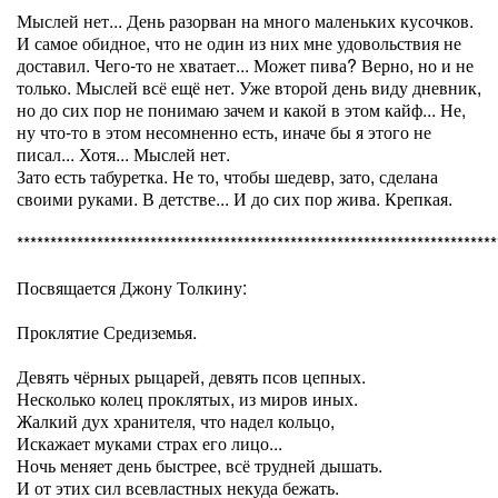
Мыслей нет... День разорван на много маленьких кусочков.
И самое обидное, что не один из них мне удовольствия не
доставил. Чего-то не хватает... Может пива? Верно, но и не
только. Мыслей всё ещё нет. Уже второй день виду дневник,
но до сих пор не понимаю зачем и какой в этом кайф... Не,
ну что-то в этом несомненно есть, иначе бы я этого не
писал... Хотя... Мыслей нет.
Зато есть табуретка. Не то, чтобы шедевр, зато, сделана
своими руками. В детстве... И до сих пор жива. Крепкая.
************************************************************************
Посвящается Джону Толкину:
Проклятие Средиземья.
Девять чёрных рыцарей, девять псов цепных.
Несколько колец проклятых, из миров иных.
Жалкий дух хранителя, что надел кольцо,
Искажает муками страх его лицо...
Ночь меняет день быстрее, всё трудней дышать.
И от этих сил всевластных некуда бежать.