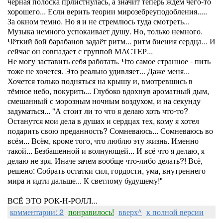
чёрная полоска прлистнулась, а значит теперь ждём чего-то
хорошего... Если верить теории мирозебреуподобления.....
За окном темно. Но я и не стремлюсь туда смотреть...
Музыка немного успокаивает душу. Но, только немного.
Чёткий бой барабанов задаёт ритм... ритм биения сердца... И
сейчас он совпадает с группой МАСТЕР...
Не могу заставить себя работать. Что самое странное - пить
тоже не хочется. Это реально удивляет... Даже меня...
Хочется только подняться на крышу и, вмотревшись в
тёмное небо, покурить... Глубоко вдохнув ароматный дым,
смешанный с морозным ночным воздухом, и на секунду
задуматься... "А стоит ли то что я делаю хоть что-то?
Останутся мои дела в душах и сердцах тех, кому я хотел
подарить свою преданность? Сомневаюсь... Сомневаюсь во
всём... Всём, кроме того, что люблю эту жизнь. Именно
такой... Безбашенной и волнующей... И всё что я делаю, я
делаю не зря. Иначе зачем вообще что-либо делать?! Всё,
решено: Собрать остатки сил, гордости, ума, внутреннего
мира и идти дальше... К светлому будущему!"
ВСЁ ЭТО РОК-Н-РОЛЛ...
комментарии: 2
понравилось!
вверх^
к полной версии