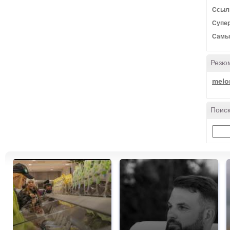
Ссылк
Супер
Самый
Резю
melo
Поиск