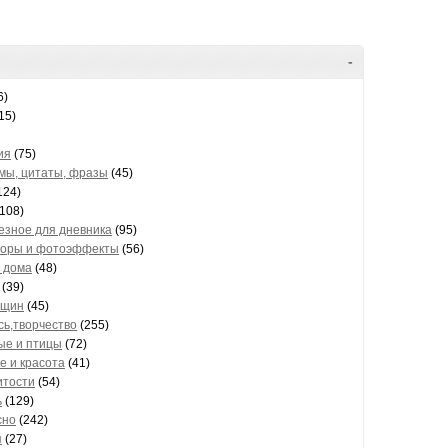
-
6)
15)
ия
(75)
мы, цитаты, фразы
(45)
124)
108)
езное для дневника
(95)
торы и фотоэффекты
(56)
м дома
(48)
(39)
нщин
(45)
сь,творчество
(255)
ые и птицы
(72)
е и красота
(41)
итости
(54)
ь
(129)
сно
(242)
я
(27)