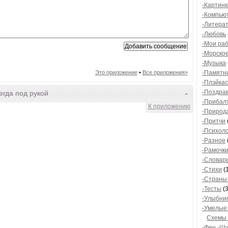
-Картинк
-Компью
-Литера
-Любовь
-Мои ра
-Морско
-Музыка
Это приложение
•
Все приложения»
-Памятн
-Плэйкас
-Поздра
гда под рукой
-
-Прибал
К приложению
-Природ
-Притчи
-Психол
-Разное
-Рамочк
-Словар
-Стихи
(
-Страны 
-Тесты
(3
-Улыбни
-Умелые
Схемы
-Фен -Ш