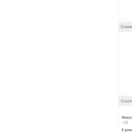
Схем
Ссыл
Фокус
-
(1)
К дню