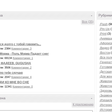
ка
-
Рубрики
Все (35)
-Flash
(9
-Pin-Up
(
-Print
(3)
-Анимац
-Афориз
ся долго с тобой говорить...
-Видео
(
ли: 2384
Комментарии: 3
-Восток
(
Мориа - Поль Мориа Падает снег
-Все пол
ли: 69134
Комментарии: 1
-Генера
 ФАДЕЕВ. GUGUSHA
-Готови
ли: 3506
Комментарии: 2
-Детская
 по тебе скучаю
-Для же
ли: 2047
Комментарии: 4
-Живопи
ДИ КО МНЕ ВО СНЕ
-Животн
ли: 11341
Комментарии: 0
-Здоровь
-Знамен
ена
-
-Израил
К приложению
-Интере
-Истори