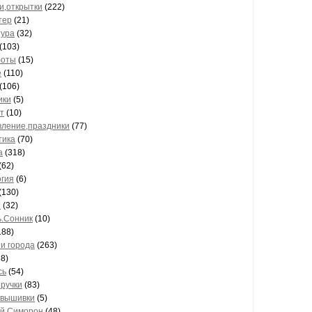
и,открытки
(222)
тер
(21)
тура
(32)
(103)
боты
(15)
е
(110)
(106)
ики
(5)
т
(10)
вление,праздники
(77)
тика
(70)
а
(318)
(62)
огия
(6)
(130)
и
(32)
ь.Сонник
(10)
188)
и города
(263)
8)
сь
(54)
 ручки
(83)
 вышивки
(5)
уй,Симорон
(48)