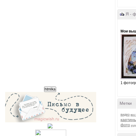
Я - 
Мои вы
1 фотог
Метки
видео
вос
картин
фото
худ