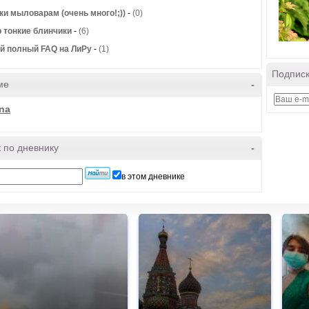
и мыловарам (очень много!;))
-
(0)
 тонкие блинчики
-
(6)
 полный FAQ на ЛиРу
-
(1)
Подписк
ме
-
na
 по дневнику
-
в этом дневнике