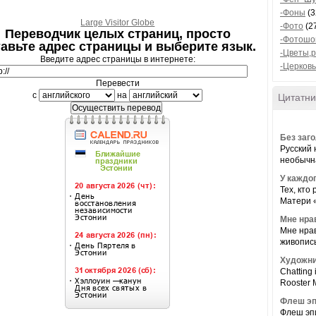
-Фоны
(3
Large Visitor Globe
-Фото
(2
Переводчик целых страниц, просто
-Фотошо
тавьте адрес страницы и выберите язык.
-Цветы,
Введите адрес страницы в интернете:
-Церковь
Перевести
с
на
Цитатни
Без заг
Русский 
необычна
У каждог
Тех, кто
Матери 
Мне нрав
Мне нрав
живопись
Художни
Chatting
Rooster M
Флеш э
Флеш эп