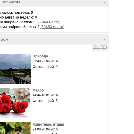
 новичкам
-
екалось новичков:
0
но анкет за неделю:
0
лю набрано баллов:
0
(77844 место)
ремя набрано баллов:
2
(60453 место)
ьбом
-
Все (31)
Природа
07:40 23.06.2016
Фотографий: 9
Макро
14:44 10.01.2016
Фотографий: 3
Животные, птицы
21:08 28.09.2015