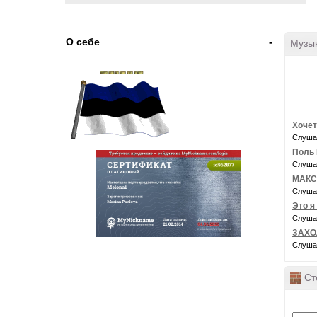
О себе
-
Музы
Хочет
Слуша
Поль 
Слуша
МАКС
Слуша
Это я
Слуша
ЗАХО
Слуша
Ст
Мой блог в Живом Журнале
http://melona1.livejournal.com/