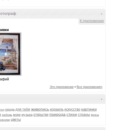
фотограф
-
К приложению
шивки
рафий
Это приложение
•
Все приложения»
-
живопись
картинки
для тебя
израиль
искусство
города
ток
ы
природа
стихи
открытки
страны
море
музыка
любовь
флеш
цветы
ожники