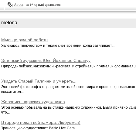
Авось
из (+ сутки) дневников
melona
Мыльце ручной работы
Увлекаюсь творчеством и теряю счёт времени, когда затягивает...
Эстонский художник Юло Йоханнес Сарапуу
Природа- пейзаж, как жизнь: и красивая, и стройная, и прямая, и сломанная, и
Увидеть Старый Таллинн и умереть...
Эстонский фотограф возвращает жителей всего мира в прошлое, показывая
восхитител...
Живопись нарвских художников
Этой осенью побывала на выставке нарвских художников. Была приятно уди
что...
В городе новая веб камера. Любуемся)
Трансляцию осуществляет Baltic Live Cam