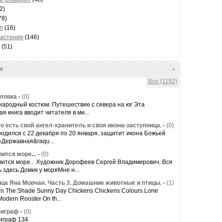
2)
78)
п
(16)
растения
(146)
(51)
к
-
Все (1192)
оловка
-
(0)
народный костюм. Путешествие с севера на юг Эта
я книга вводит читателя в ми...
о есть свой ангел-хранитель и своя икона-заступница.
-
(0)
 родился с 22 декабря по 20 января, защитит икона Божьей
«Державная&raqu...
ится море...
-
(0)
ится море... Художник Дорофеев Сергей Владимирович. Вся
 здесь Домик у моряМне н...
ца Яна Мовчан. Часть 3. Домашние животные и птицы.
-
(1)
 in The Shade Sunny Day Chickens Chickens Colours Lone
odern Rooster On th...
пиграф
-
(0)
играф 134