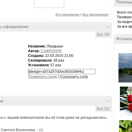
Помощь
Всего оп
Это приложение
•
Все приложения»
Провере
За неде
ы оформления
-
За все в
Все (48)
Фотоал
Название:
Ландыши
Автор:
СОФРОНИЯ
Создана:
22.03.2015 21:00
Скопировали:
38 раз
Установили:
57 раз
Примерить схему
|
Cохранить себе
ки
-
Все (31)
ы с вашим компьютером вы об этом даже не догадывались.
 Святого Валентина.
-
(0)