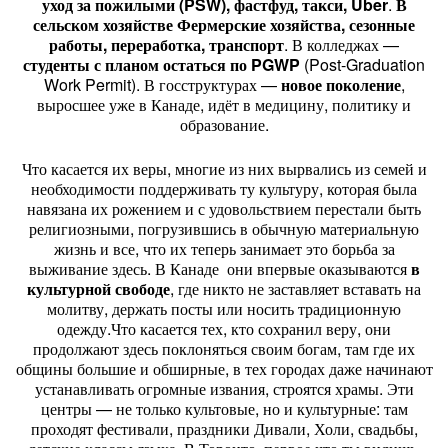
уход за пожилыми (PSW), фастфуд, такси, Uber
.
В
сельском хозяйстве Фермерские хозяйства, сезонные
работы, переработка, транспорт
. В колледжах —
студенты с планом остаться по PGWP
(Post-Graduation
Work Permit). В госструктурах —
новое поколение
,
выросшее уже в Канаде, идёт в медицину, политику и
образование.
Что касается их веры, многие из них вырвались из семей и
необходимости поддерживать ту культуру, которая была
навязана их рожением и с удовольствием перестали быть
религиозными, погрузившись в обычную материальную
жизнь и все, что их теперь занимает это борьба за
выживание здесь. В Канаде они впервые оказываются
в
культурной свободе
, где никто не заставляет вставать на
молитву, держать посты или носить традиционную
одежду.Что касается тех, кто сохранил веру, они
продолжают здесь поклоняться своим богам, там где их
общины большие и обширные, в тех городах даже начинают
устанавливать огромные извания, строятся храмы. Эти
центры — не только культовые, но и культурные: там
проходят фестивали, праздники Дивали, Холи, свадьбы,