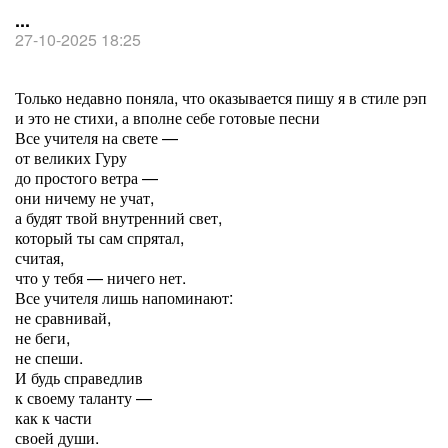
...
27-10-2025 18:25
Только недавно поняла, что оказывается пишу я в стиле рэп
и это не стихи, а вполне себе готовые песни
Все учителя на свете —
от великих Гуру
до простого ветра —
они
ничему не учат,
а будят твой внутренний свет,
который ты сам спрятал,
считая,
что у тебя — ничего нет.
Все учителя лишь напоминают:
не сравнивай,
не беги,
не спеши.
И будь справедлив
к своему таланту —
как к части
своей души.