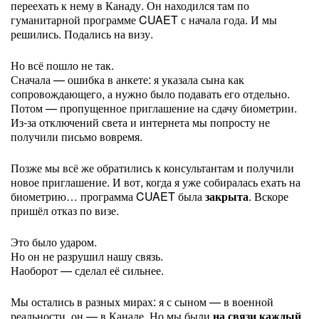
переехать к нему в Канаду. Он находился там по
гуманитарной программе CUAET с начала года. И мы
решились. Подались на визу.
Но всё пошло не так.
Сначала — ошибка в анкете: я указала сына как
сопровождающего, а нужно было подавать его отдельно.
Потом — пропущенное приглашение на сдачу биометрии.
Из-за отключений света и интернета мы попросту не
получили письмо вовремя.
Позже мы всё же обратились к консультантам и получили
новое приглашение. И вот, когда я уже собиралась ехать на
биометрию… программа CUAET была
закрыта
. Вскоре
пришёл отказ по визе.
Это было ударом.
Но он не разрушил нашу связь.
Наоборот — сделал её сильнее.
Мы остались в разных мирах: я с сыном — в военной
реальности, он — в Канаде. Но мы были
на связи каждый