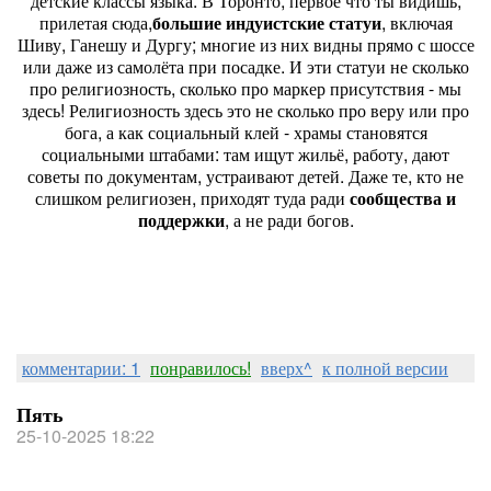
детские классы языка. В Торонто, первое что ты видишь,
прилетая сюда,
большие индуистские статуи
, включая
Шиву, Ганешу и Дургу; многие из них видны прямо с шоссе
или даже из самолёта при посадке. И эти статуи не сколько
про религиозность, сколько про маркер присутствия - мы
здесь! Религиозность здесь это не сколько про веру или про
бога, а как социальный клей - храмы становятся
социальными штабами: там ищут жильё, работу, дают
советы по документам, устраивают детей. Даже те, кто не
слишком религиозен, приходят туда ради
сообщества и
поддержки
, а не ради богов.
комментарии: 1
понравилось!
вверх^
к полной версии
Пять
25-10-2025 18:22