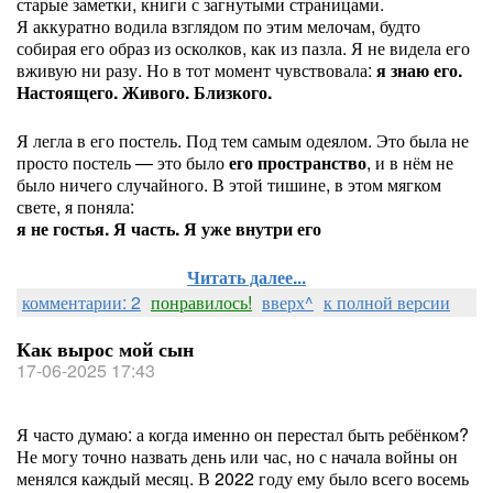
старые заметки, книги с загнутыми страницами.
Я аккуратно водила взглядом по этим мелочам, будто
собирая его образ из осколков, как из пазла. Я не видела его
вживую ни разу. Но в тот момент чувствовала:
я знаю его.
Настоящего. Живого. Близкого.
Я легла в его постель. Под тем самым одеялом. Это была не
просто постель — это было
его пространство
, и в нём не
было ничего случайного. В этой тишине, в этом мягком
свете, я поняла:
я не гостья. Я часть. Я уже внутри его
Читать далее...
комментарии: 2
понравилось!
вверх^
к полной версии
Как вырос мой сын
17-06-2025 17:43
Я часто думаю: а когда именно он перестал быть ребёнком?
Не могу точно назвать день или час, но с начала войны он
менялся каждый месяц. В 2022 году ему было всего восемь