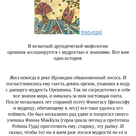
[595x526]
В кельтской друидической мифологии
орешник ассоциируется с мудростью и знаниями. Вот вам
одна история.
Жил некогда в реке Ирландии обыкновенный лосось. И
посчастливилось ему съесть девять орехов, упавших в воду
с дающего мудрость Орешника. Так он сосредоточил в себе
все знания мира, и началась за ним настоящая охота.
После нескольких лет стараний поэту Финегасу (философу
и мудрецу, обитающему в лесу) все-таки удалось его
поймать. Он был несказанно рад удаче и попросил своего
ученика Финна МакКула (героя цикла легенд и прототипа
Робина Гуда) приготовить ему, старику, эту рыбку. И
сказал, чтобы тот ни в коем разе лосося мудрости не ел и