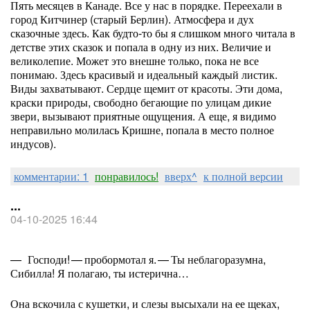
Пять месяцев в Канаде. Все у нас в порядке. Переехали в
город Китчинер (старый Берлин). Атмосфера и дух
сказочные здесь. Как будто-то бы я слишком много читала в
детстве этих сказок и попала в одну из них. Величие и
великолепие. Может это внешне только, пока не все
понимаю. Здесь красивый и идеальный каждый листик.
Виды захватывают. Сердце щемит от красоты. Эти дома,
краски природы, свободно бегающие по улицам дикие
звери, вызывают приятные ощущения. А еще, я видимо
неправильно молилась Кришне, попала в место полное
индусов).
комментарии: 1
понравилось!
вверх^
к полной версии
...
04-10-2025 16:44
— Господи! — пробормотал я. — Ты неблагоразумна,
Сибилла! Я полагаю, ты истерична…
Она вскочила с кушетки, и слезы высыхали на ее щеках,