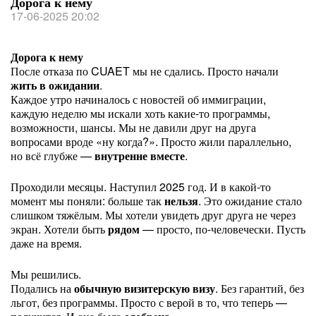
Дорога к нему
17-06-2025 20:02
Дорога к нему
После отказа по CUAET мы не сдались. Просто начали
жить в ожидании
.
Каждое утро начиналось с новостей об иммиграции,
каждую неделю мы искали хоть какие‑то программы,
возможности, шансы. Мы не давили друг на друга
вопросами вроде «ну когда?». Просто жили параллельно,
но всё глубже —
внутренне вместе
.
Проходили месяцы. Наступил 2025 год. И в какой‑то
момент мы поняли: больше так
нельзя
. Это ожидание стало
слишком тяжёлым. Мы хотели увидеть друг друга не через
экран. Хотели быть
рядом
— просто, по‑человечески. Пусть
даже на время.
Мы решились.
Подались на
обычную визитерскую визу
. Без гарантий, без
льгот, без программы. Просто с верой в то, что теперь —