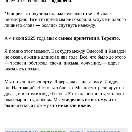
получится. И она была
одобрена
.
16 апреля я получила положительный ответ. Я сдала
биометрию. Всё это время мы не говорили вслух ни одного
лишнего слова — боялись спугнуть надежду.
А 4 июня 2025 года
мы с сыном прилетели в Торонто
.
Я помню этот момент. Как будто между Одессой и Канадой
не океан, а жизнь длиной в два года. Всё, что было до этого
— тревоги, обстрелы, свечи, письма, молчание, — вдруг
оказалось позади.
Мы стояли в аэропорту. Я держала сына за руку. И вдруг —
он Настоящий. Настолько близко. Мы посмотрели друг на
друга, и в этом взгляде было всё: страх, нежность, усталость,
благодарность, любовь. Мы
увиделись не потому, что
было легко
, а потому что
не могли иначе
.
комментарии: 2
понравилось!
вверх^
к полной версии