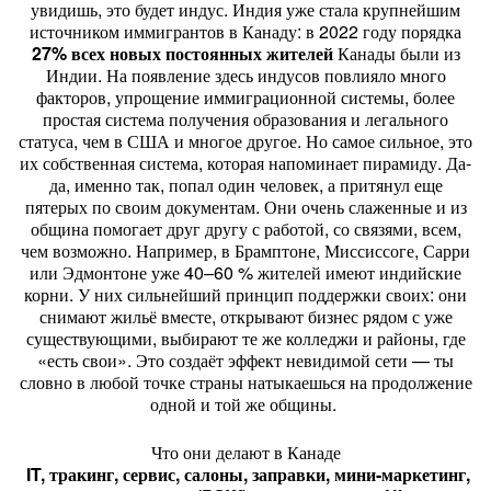
увидишь, это будет индус. Индия уже стала крупнейшим
источником иммигрантов в Канаду: в 2022 году порядка
27% всех новых постоянных жителей
Канады были из
Индии. На появление здесь индусов повлияло много
факторов, упрощение иммиграционной системы, более
простая система получения образования и легального
статуса, чем в США и многое другое. Но самое сильное, это
их собственная система, которая напоминает пирамиду. Да-
да, именно так, попал один человек, а притянул еще
пятерых по своим документам. Они очень слаженные и из
община помогает друг другу с работой, со связями, всем,
чем возможно. Например, в Брамптоне, Миссиссоге, Сарри
или Эдмонтоне уже 40–60 % жителей имеют индийские
корни. У них сильнейший принцип поддержки своих: они
снимают жильё вместе, открывают бизнес рядом с уже
существующими, выбирают те же колледжи и районы, где
«есть свои». Это создаёт эффект невидимой сети — ты
словно в любой точке страны натыкаешься на продолжение
одной и той же общины.
Что они делают в Канаде
IT, тракинг, сервис, салоны, заправки, мини-маркетинг,