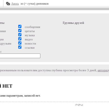
Авось
из (+ сутки) дневников
нты
Группы друзей
сообщения
ники
цитаты
музыка
ции
видео
 друзьям
новости
ссылки
:
изованным пользователям доступна глубина просмотра более 3 дней,
авториз
 НЕТ
ми параметрам, записей нет.