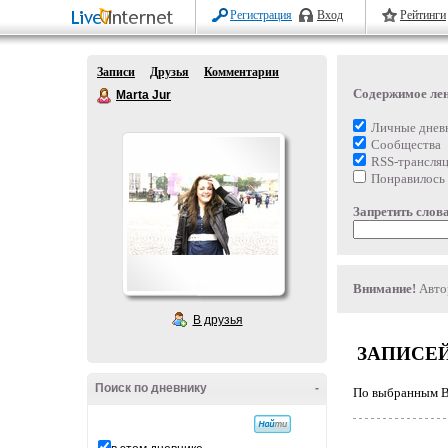
Регистрация
Вход
Рейтинги
Записи
Друзья
Комментарии
Содержимое ле
Marta Jur
Личные днев
Сообщества
RSS-трансля
Понравилось
Запретить слова
Внимание!
Автор
В друзья
ЗАПИСЕЙ
Поиск по дневнику
-
По выбранным Ва