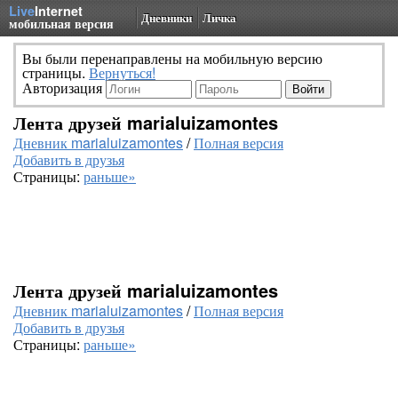
Live
Internet
Дневники
Личка
мобильная версия
Вы были перенаправлены на мобильную версию
страницы.
Вернуться!
Авторизация
Лента друзей marialuizamontes
Дневник marialuizamontes
/
Полная версия
Добавить в друзья
Страницы:
раньше»
Лента друзей marialuizamontes
Дневник marialuizamontes
/
Полная версия
Добавить в друзья
Страницы:
раньше»