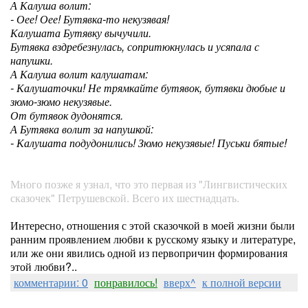
А Калуша волит:
- Оее! Оее! Бутявка-то некузявая!
Калушата Бутявку вычучили.
Бутявка вздребезнулась, сопритюкнулась и усяпала с
напушки.
А Калуша волит калушатам:
- Калушаточки! Не трямкайте бутявок, бутявки дюбые и
зюмо-зюмо некузявые.
От бутявок дудонятся.
А Бутявка волит за напушкой:
- Калушата подудонились! Зюмо некузявые! Пуськи бятые!
Много позже я узнал, что это первая из "Лингвистических
сказочек" Петрушевской. Всего их шестнадцать.
Интересно, отношения с этой сказочкой в моей жизни были
ранним проявлением любви к русскому языку и литературе,
или же они явились одной из первопричин формирования
этой любви?..
комментарии: 0
понравилось!
вверх^
к полной версии