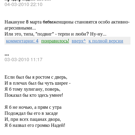
04-03-2010 22:10
Накануне 8 марта
бабы
женщины становятся особо активно-
агресивными...
Или это, типа, "подвиг" - терпи и люби? Ну-ну...
комментарии: 4
понравилось!
вверх^
к полной версии
...
03-03-2010 11:17
Если был бы я ростом с дверь,
И в плечах был бы чуть ширее -
Я б тому хулигану, поверь,
Показал бы кто здесь умнее!
Я б не ночью, а прям с утра
Подождал бы его в засаде
И, при всех пацанах двора,
Я б назвал его громко Надей!