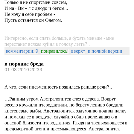
Только я не спортсмен совсем,
И на «Вы» я с дзюдо и бегом...
Не хочу я себе проблем -
Пусть останется он Олегом.
Интересно, если спать больше, а бухать меньше - мне
перестанет всякая хуйня в голову лезть?..
комментарии: 9
понравилось!
вверх^
к полной версии
в порядке бреда
01-03-2010 20:33
А что, если письменность появилась раньше речи?..
…Ранним утром Австралопитек слез с дерева. Вокруг
весело кружили птеродактили, по берегу лениво бродили
кистеперые рыбы. Австралопитек задумчиво поднял палку
и помахал ее в воздухе, случайно сбив пролетавшего в
опасной близости птеродактиля. Глядя на трепыхающееся в
предсмертной агонии пресмыкающееся, Австралопитек