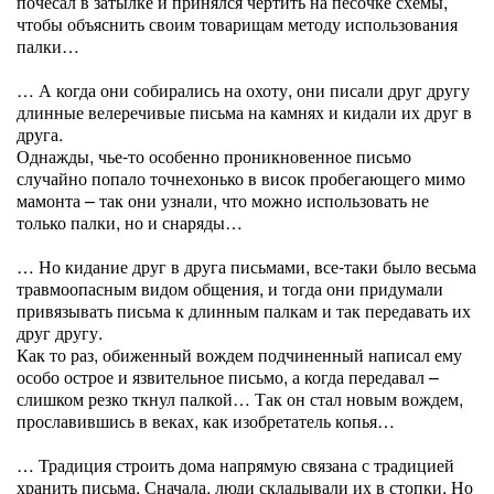
почесал в затылке и принялся чертить на песочке схемы,
чтобы объяснить своим товарищам методу использования
палки…
… А когда они собирались на охоту, они писали друг другу
длинные велеречивые письма на камнях и кидали их друг в
друга.
Однажды, чье-то особенно проникновенное письмо
случайно попало точнехонько в висок пробегающего мимо
мамонта – так они узнали, что можно использовать не
только палки, но и снаряды…
… Но кидание друг в друга письмами, все-таки было весьма
травмоопасным видом общения, и тогда они придумали
привязывать письма к длинным палкам и так передавать их
друг другу.
Как то раз, обиженный вождем подчиненный написал ему
особо острое и язвительное письмо, а когда передавал –
слишком резко ткнул палкой… Так он стал новым вождем,
прославившись в веках, как изобретатель копья…
… Традиция строить дома напрямую связана с традицией
хранить письма. Сначала, люди складывали их в стопки. Но