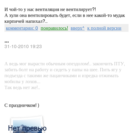
И чой-то у нас вентиляция не вентилирует?!
А хули она вентилировать будет, если в нее какой-то мудак
кирпичей напихал?..
комментарии: 0
понравилось!
вверх^
к полной версии
...
31-10-2010 19:23
А ведь мог вырасти обычным опездолом!.. закончить ПТУ,
забить болт на работу и сидеть у папы на шее. Пить ягу у
подъезда с такими же пацанчиками и изредка отжимать
мобилы у лохов...
Так ведь нет же!..
С праздничком! )