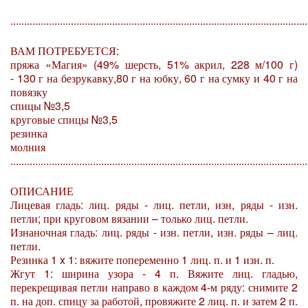
............................................................................................................
ВАМ ПОТРЕБУЕТСЯ:
пряжа «Магия» (49% шерсть, 51% акрил, 228 м/100 г)
-
130 г
на безрукавку,
80 г
на юбку,
60 г
на сумку и
40 г
на
повязку
спицы №3,5
круговые спицы №3,5
резинка
молния
............................................................................................................
ОПИСАНИЕ
Лицевая гладь: лиц. ряды - лиц. петли, изн, ряды - изн.
петли; при круговом вязании – только лиц. петли.
Изнаночная гладь: лиц. ряды - изн. петли, изн. ряды – лиц.
петли.
Резинка 1 x 1: вяжите попеременно 1 лиц. п. и 1 изн. п.
Жгут 1: ширина узора - 4 п. Вяжите лиц. гладью,
перекрещивая петли направо в каждом 4-м ряду: снимите 2
п. на доп. спицу за работой, провяжите 2 лиц. п. и затем 2 п.