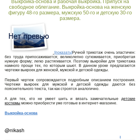
Выкройка-основа и рабочая выкройка. Припуск на
свободное облегание. Выкройка-основа на женскую
фигуру 48-го размера, мужскую 50-го и детскую 30-го
размера.
[показать]
Ручной трикотаж очень эластичен:
без труда припосаживается; великолепно сутюживается, приобретая
нужную форму; легко растягивается. Поэтому выкройки для трикотажа
намного проще тех, по ко­торым шьют. В данном уроке пред­лагаются
чертежи выкроек для жен­ской, мужской и детской одежды.
Первый чертеж сопровождается под­робным описанием построения.
Чертежи выкроек для мужской и дет­ской одежды даются без
пояснитель­ного текста, так как строятся анало­гично.
А для тех, кто не умеет шить и вязать замечательные
детские
костюмы
можно приобрести уже готовые в интернет-магазине.
Выкройка-основа
@nikash
Лор