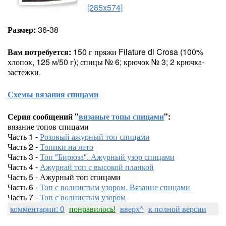
[285x574]
Размер:
36-38
Вам потребуется:
150 г пряжи Filature di Crosa (100%
хлопок, 125 м/50 г); спицы № 6; крючок № 3; 2 крючка-
застежки.
Схемы вязания спицами
Серия сообщений "
вязаные топы спицами
":
вязание топов спицами
Часть 1 -
Розовый ажурный топ спицами
Часть 2 -
Топики на лето
Часть 3 -
Топ "Бирюза". Ажурный узор спицами
Часть 4 -
Ажурнай топ с высокой планкой
Часть 5 - Ажурный топ спицами
Часть 6 -
Топ с волнистым узором. Вязание спицами
Часть 7 -
Топ с волнистым узором
комментарии: 0
понравилось!
вверх^
к полной версии