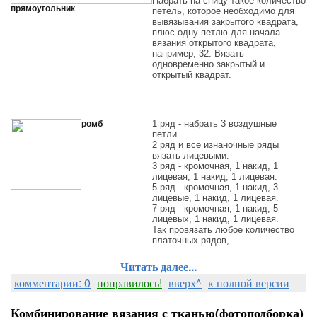
Набрать на спицу такое количество
прямоугольник
петель, которое необходимо для
вывязывания закрытого квадрата,
плюс одну петлю для начала
вязания открытого квадрата,
например, 32. Вязать
одновременно закрытый и
открытый квадрат.
1 ряд - набрать 3 воздушные
ромб
петли.
2 ряд и все изнаночные ряды
вязать лицевыми.
3 ряд - кромочная, 1 накид, 1
лицевая, 1 накид, 1 лицевая.
5 ряд - кромочная, 1 накид, 3
лицевые, 1 накид, 1 лицевая.
7 ряд - кромочная, 1 накид, 5
лицевых, 1 накид, 1 лицевая.
Так провязать любое количество
платочных рядов,
Читать далее...
комментарии: 0
понравилось!
вверх^
к полной версии
Комбинирование вязания с тканью(фотоподборка)