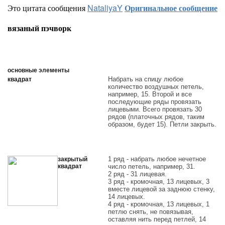
Это цитата сообщения
NataliyaY
Оригинальное сообщение
вязаный пэчворк
основные элементы
Набрать на спицу любое
квадрат
количество воздушных петель,
например, 15. Второй и все
последующие ряды провязать
лицевыми. Всего провязать 30
рядов (платочных рядов, таким
образом, будет 15). Петли закрыть.
1 ряд - набрать любое нечетное
закрытый
квадрат
число петель, например, 31.
2 ряд - 31 лицевая.
3 ряд - кромочная, 13 лицевых, 3
вместе лицевой за заднюю стенку,
14 лицевых.
4 ряд - кромочная, 13 лицевых, 1
петлю снять, не повязывая,
оставляя нить перед петлей, 14