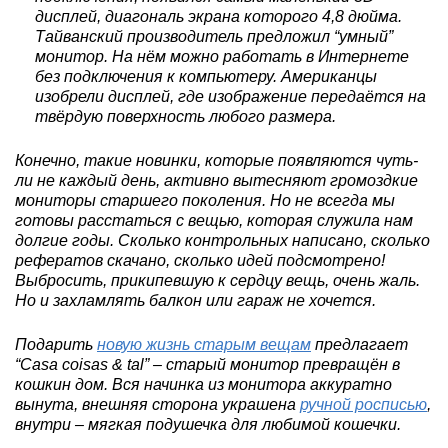
дисплей, диагональ экрана которого 4,8 дюйма.
Тайванский производитель предложил “умный”
монитор. На нём можно работать в Интернете
без подключения к компьютеру. Американцы
изобрели дисплей, где изображение передаётся на
твёрдую поверхность любого размера.
Конечно, такие новинки, которые появляются чуть-
ли не каждый день, активно вытесняют громоздкие
мониторы старшего поколения. Но не всегда мы
готовы расстаться с вещью, которая служила нам
долгие годы. Сколько контрольных написано, сколько
рефератов скачано, сколько идей подсмотрено!
Выбросить, прикипевшую к сердцу вещь, очень жаль.
Но и захламлять балкон или гараж не хочется.
Подарить
новую жизнь старым вещам
предлагает
“Casa coisas & tal” – старый монитор превращён в
кошкин дом. Вся начинка из монитора аккуратно
вынута, внешняя сторона украшена
ручной росписью
,
внутри – мягкая подушечка для любимой кошечки.