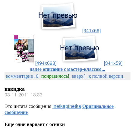
[341x59]
[494x698]
[341x59]
далее описание с мастер-классом...
комментарии: 0
понравилось!
вверх^
к полной версии
накидка
03-11-2011 13:33
Это цитата сообщения
inetkapinetka
Оригинальное
сообщение
Еще один вариант с осинки