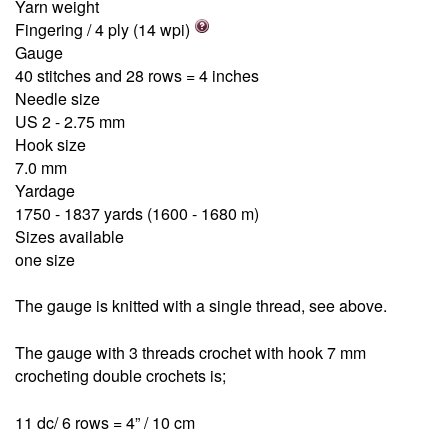
Yarn weight
Fingering / 4 ply (14 wpi)
Gauge
40 stitches and 28 rows = 4 inches
Needle size
US 2 - 2.75 mm
Hook size
7.0 mm
Yardage
1750 - 1837 yards (1600 - 1680 m)
Sizes available
one size
The gauge is knitted with a single thread, see above.
The gauge with 3 threads crochet with hook 7 mm
crocheting double crochets is;
11 dc/ 6 rows = 4” / 10 cm