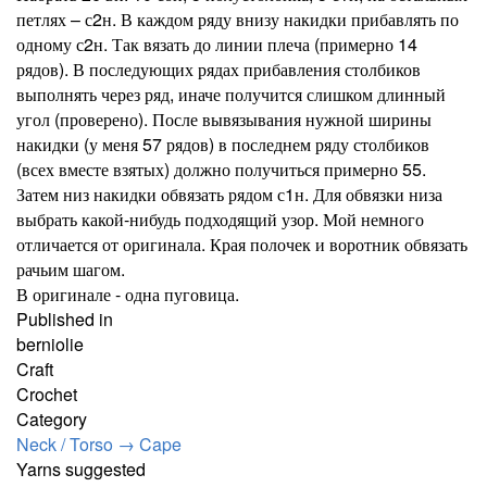
петлях – с2н. В каждом ряду внизу накидки прибавлять по
одному с2н. Так вязать до линии плеча (примерно 14
рядов). В последующих рядах прибавления столбиков
выполнять через ряд, иначе получится слишком длинный
угол (проверено). После вывязывания нужной ширины
накидки (у меня 57 рядов) в последнем ряду столбиков
(всех вместе взятых) должно получиться примерно 55.
Затем низ накидки обвязать рядом с1н. Для обвязки низа
выбрать какой-нибудь подходящий узор. Мой немного
отличается от оригинала. Края полочек и воротник обвязать
рачьим шагом.
В оригинале - одна пуговица.
Published in
berniolie
Craft
Crochet
Category
Neck / Torso
→
Cape
Yarns suggested