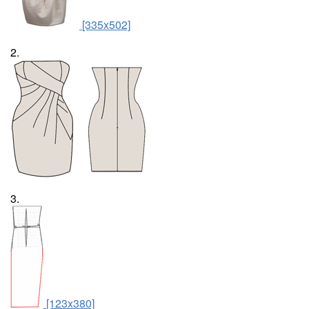
[335x502]
2.
3.
[123x380]