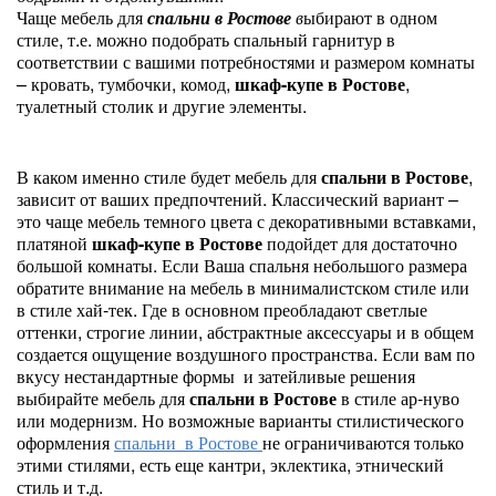
Чаще мебель для
спальни в Ростове
в
ыбирают в одном
стиле, т.е. можно подобрать спальный гарнитур в
соответствии с вашими потребностями и размером комнаты
– кровать, тумбочки, комод,
шкаф-купе в Ростове
,
туалетный столик и другие элементы.
В каком именно стиле будет мебель для
спальни в Ростове
,
зависит от ваших предпочтений. Классический вариант –
это чаще мебель темного цвета с декоративными вставками,
платяной
шкаф-купе в Ростове
подойдет для достаточно
большой комнаты. Если Ваша спальня небольшого размера
обратите внимание на мебель в минималистском стиле или
в стиле хай-тек. Где в основном преобладают светлые
оттенки, строгие линии, абстрактные аксессуары и в общем
создается ощущение воздушного пространства. Если вам по
вкусу нестандартные формы и затейливые решения
выбирайте мебель для
спальни в Ростове
в стиле ар-нуво
или модернизм. Но возможные варианты стилистического
оформления
спальни в Ростове
не ограничиваются только
этими стилями, есть еще кантри, эклектика, этнический
стиль и т.д.