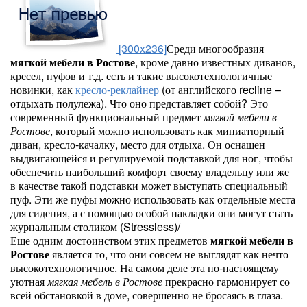
[300x236]
Среди многообразия
мягкой мебели в Ростове
, кроме давно известных диванов,
кресел, пуфов и т.д. есть и такие высокотехнологичные
новинки, как
кресло-реклайнер
(от английского recline –
отдыхать полулежа). Что оно представляет собой? Это
современный функциональный предмет
мягкой мебели в
Ростове
, который можно использовать как миниатюрный
диван, кресло-качалку, место для отдыха. Он оснащен
выдвигающейся и регулируемой подставкой для ног, чтобы
обеспечить наибольший комфорт своему владельцу или же
в качестве такой подставки может выступать специальный
пуф. Эти же пуфы можно использовать как отдельные места
для сидения, а с помощью особой накладки они могут стать
журнальным столиком (Stressless)/
Еще одним достоинством этих предметов
мягкой мебели в
Ростове
является то, что они совсем не выглядят как нечто
высокотехнологичное. На самом деле эта по-настоящему
уютная
мягкая мебель в Ростове
прекрасно гармонирует со
всей обстановкой в доме, совершенно не бросаясь в глаза.