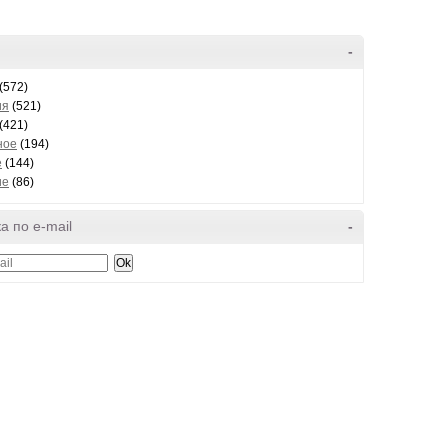
-
(572)
ия
(521)
(421)
ное
(194)
е
(144)
ие
(86)
а по e-mail
-