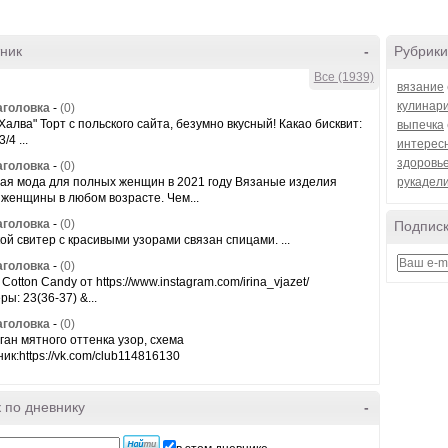
ник
-
Рубрики
Все (1939)
вязание
кулинар
аголовка
-
(0)
"Халва" Торт с польского сайта, безумно вкусный! Какао бисквит:
выпечка
/4 ...
интерес
здоровь
аголовка
-
(0)
ая мода для полных женщин в 2021 году Вязаные изделия
рукадел
 женщины в любом возрасте. Чем...
аголовка
-
(0)
Подписк
ой свитер с красивыми узорами связан спицами. ...
аголовка
-
(0)
Cotton Candy от https://www.instagram.com/irina_vjazet/ ⠀
ы: 23(36-37) &...
аголовка
-
(0)
ган мятного оттенка узор, схема
ик:https://vk.com/club114816130
 по дневнику
-