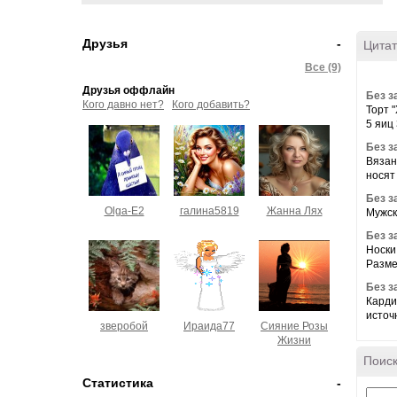
Друзья
-
Цитат
Все (9)
Друзья оффлайн
Без з
Кого давно нет?
Кого добавить?
Торт 
5 яиц 3
Без з
Вязан
носят
Без з
Olga-E2
галина5819
Жанна Лях
Мужск
Без з
Носки 
Размер
Без з
Карди
источн
зверобой
Ираида77
Сияние Розы
Жизни
Поиск
Статистика
-