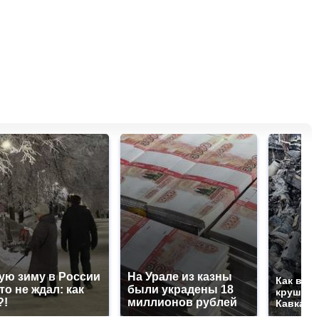
ую зиму в России
На Урале из казны
Как выг
то не ждал: как
были украдены 18
крушени
?!
миллионов рублей
Кавказе