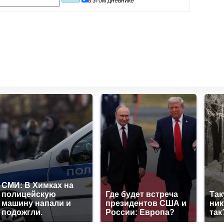
в этом дневнике
СМИ: В Химках на
полицейскую
Где будет встреча
Так
машину напали и
президентов США и
ник
подожгли.
России: Европа?
так