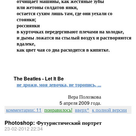
отчищает машины, как жестяные зубы
или жетоны солдатов янки,
остается сухим лишь там, где они уехали со
стоянки;
россиянки
в курточках передергивают плечами на холодке,
и дымы ложатся на стылый воздух и растворяются
вдалеке,
как цвет чая со дна расходится в кипятке.
The Beatles - Let It Be
не дрожи, моя девочка, не торопись, ...
Вера Полозкова
5 апреля 2009 года.
комментарии: 11
понравилось!
вверх^
к полной версии
Photoshop: Футуристический портрет
23-02-2012 22:34