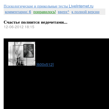
Психологические и прикольные тесты LiveInternet.ru
комментарии: 6
понравилось!
вверх^
к полной версии
Счастье полнится недочетами...
12-06-2012 18:15
[600x512]
перечитывать перечеркивать
счастье полнится недочетами.
по весне мысли музыка небо латают 
бьешь по клавишам позвонкам. гово
я совсем не правильная гитара
а мне никуда от себя не деться.