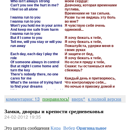
I feel so all alone
пуглива,
Временами не так сильна.
I wanna run to you
Разве ты не видишь эту боль
I wanna run to you
во мне?
Won't you hold me in your arms
Я чувствую себя очень
And keep me safe from harm
одинокой...
I wanna run to you
But if I come to you
Я хочу бежать к тебе,
Tell me, will you stay or will you
Я хочу бежать к тебе,
run away
Пожалуйста, удержи меня в
своих руках
Each day, each day I play the
И защити от бед,
role
Я хочу бежать к тебе,
Of someone always in control
Но если я приду к тебе,
But at night I come home and
Скажи: ты останешься или
turn the key
сбежишь?
There's nobody there, no one
cares for me
Каждый день я притворяюсь,
What's the sense of trying hard
Что контролирую себя...
to find your dreams
Но ночью я прихожу домой и
Without someone to share it with
поворачиваю ключ,
Tell me what does it mean?
Там нет никого, кто бы
позаботился обо мне...
I need you here
Какой смысл в попытках
комментарии: 13
понравилось!
вверх^
к полной версии
I need you here to wipe away my
отыскать мечты,
tears
Если не с кем их разделить?
To kiss away my fears
Скажи мне, что это значит?
Замки, дворцы и крепости средневековья
If you only knew how much...
24-02-2012 19:35
Ты нужен мне,
Ты нужен мне, чтоб вытирать
мои слезы,
Это цитата сообщения
Кира_Вебер
Оригинальное
Чтоб поцелуем прогонять мои