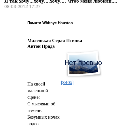
Я так хочу...хочу....хочу.... Чтоб меня любили....
08-03-2012 17:27
Памяти Whitnye Houston
Маленькая Серая Птичка
Антон Прада
[340x]
На своей
маленькой
сцене:
С мыслями об
измене.
Безумных ночах
родео.