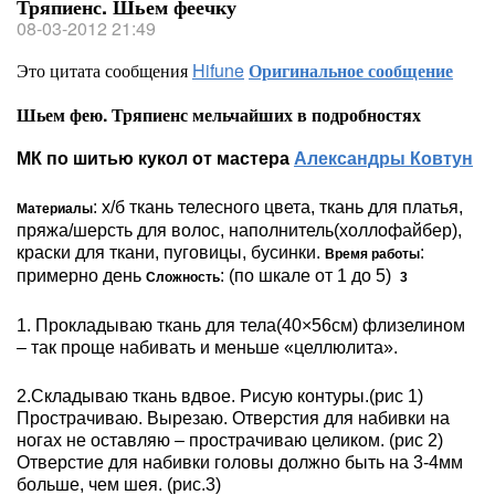
Тряпиенс. Шьем феечку
08-03-2012 21:49
Это цитата сообщения
Hifune
Оригинальное сообщение
Шьем фею. Тряпиенс мельчайших в подробностях
МК по шитью кукол от мастера
Александры Ковтун
: х/б ткань телесного цвета, ткань для платья,
Материалы
пряжа/шерсть для волос, наполнитель(холлофайбер),
краски для ткани, пуговицы, бусинки.
:
Время работы
примерно день
: (по шкале от 1 до 5)
Сложность
3
1. Прокладываю ткань для тела(40×56см) флизелином
– так проще набивать и меньше «целлюлита».
2.Складываю ткань вдвое. Рисую контуры.(рис 1)
Прострачиваю. Вырезаю. Отверстия для набивки на
ногах не оставляю – прострачиваю целиком. (рис 2)
Отверстие для набивки головы должно быть на 3-4мм
больше, чем шея. (рис.3)