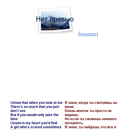
[показать]
I know that when you look at me
Я знаю, когда ты смотришь на
There's so much that you just
меня,
don't see
Очень многое ты просто не
But if you would only take the
видишь.
time
Но если ты сможешь немного
I know in my heart you'd find
потерпеть,
A girl who's scared sometimes
Я знаю, ты найдешь это все в
Who isn't always strong
моем сердце:
Can't you see the hurt in me?
Девчонку, которая временами