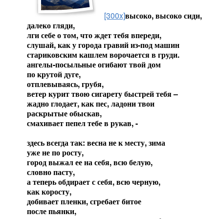
[300x]
высоко, высоко сиди,
далеко гляди,
лги себе о том, что ждет тебя впереди,
слушай, как у города гравий из-под машин
стариковским кашлем ворочается в груди.
ангелы-посыльные огибают твой дом
по крутой дуге,
отплевываясь, грубя,
ветер курит твою сигарету быстрей тебя –
жадно глодает, как пес, ладони твои
раскрытые обыскав,
смахивает пепел тебе в рукав, -
здесь всегда так: весна не к месту, зима
уже не по росту,
город выжал ее на себя, всю белую,
словно пасту,
а теперь обдирает с себя, всю черную,
как коросту,
добивает пленки, сгребает битое
после пьянки,