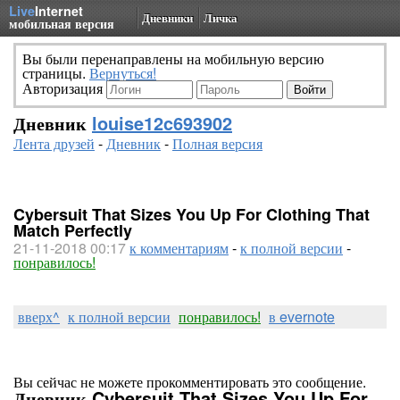
Live
Internet
Дневники
Личка
мобильная версия
Вы были перенаправлены на мобильную версию
страницы.
Вернуться!
Авторизация
Дневник
louise12c693902
Лента друзей
-
Дневник
-
Полная версия
Cybersuit That Sizes You Up For Clothing That
Match Perfectly
21-11-2018 00:17
к комментариям
-
к полной версии
-
понравилось!
вверх^
к полной версии
понравилось!
в evernote
Вы сейчас не можете прокомментировать это сообщение.
Дневник Cybersuit That Sizes You Up For