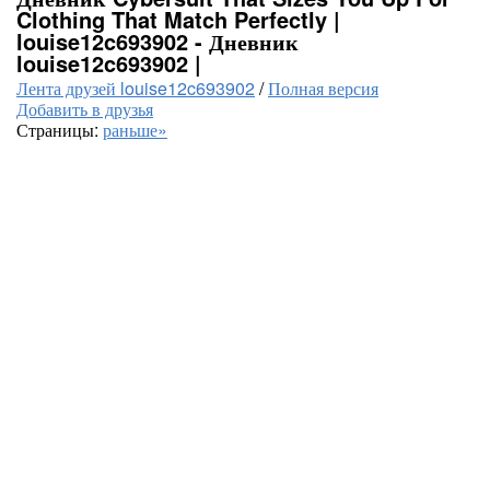
Clothing That Match Perfectly |
louise12c693902 - Дневник
louise12c693902 |
Лента друзей louise12c693902
/
Полная версия
Добавить в друзья
Страницы:
раньше»