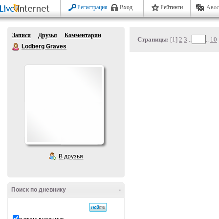
Регистрация
Вход
Рейтинги
Авос
Записи
Друзья
Комментарии
Страницы:
[1]
2
3
..
..
10
Lodberg Graves
В друзья
Поиск по дневнику
-