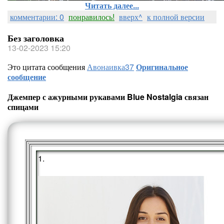
Читать далее...
комментарии: 0
понравилось!
вверх^
к полной версии
Без заголовка
13-02-2023 15:20
Это цитата сообщения
Авонаивка37
Оригинальное
сообщение
Джемпер с ажурными рукавами Blue Nostalgia связан
спицами
1.