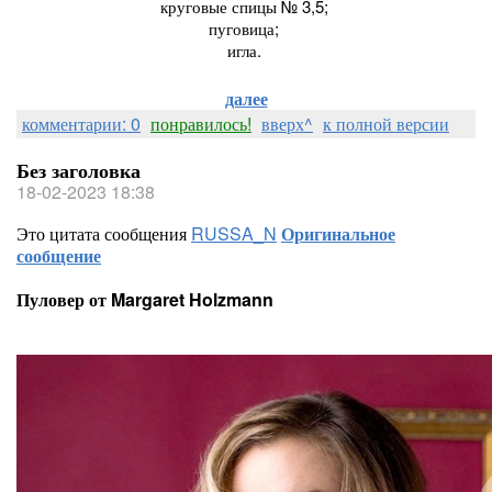
круговые спицы № 3,5;
пуговица;
игла.
далее
комментарии: 0
понравилось!
вверх^
к полной версии
Без заголовка
18-02-2023 18:38
Это цитата сообщения
RUSSA_N
Оригинальное
сообщение
Пуловер от Margaret Holzmann