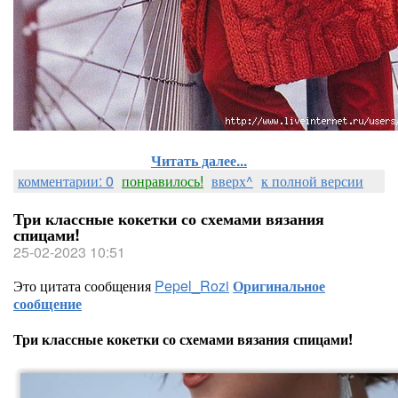
Читать далее...
комментарии: 0
понравилось!
вверх^
к полной версии
Три классные кокетки со схемами вязания
спицами!
25-02-2023 10:51
Это цитата сообщения
Pepel_Rozi
Оригинальное
сообщение
Три классные кокетки со схемами вязания спицами!