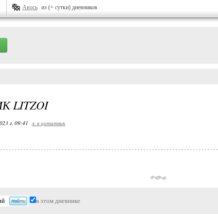
Авось
из (+ сутки) дневников
К LITZOI
023 г. 09:41
+ в цитатник
в этом дневнике