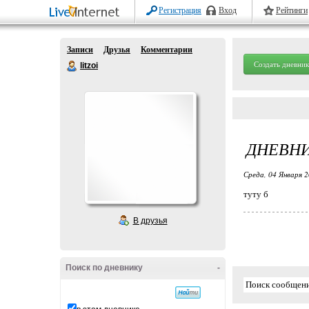
Регистрация
Вход
Рейтинги
Записи
Друзья
Комментарии
Создать дневник
litzoi
ДНЕВНИ
Среда, 04 Января 2
туту б
В друзья
Поиск по дневнику
-