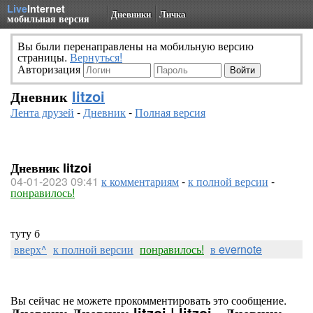
Live
Internet
Дневники
Личка
мобильная версия
Вы были перенаправлены на мобильную версию
страницы.
Вернуться!
Авторизация
Дневник
litzoi
Лента друзей
-
Дневник
-
Полная версия
Дневник litzoi
04-01-2023 09:41
к комментариям
-
к полной версии
-
понравилось!
туту б
вверх^
к полной версии
понравилось!
в evernote
Вы сейчас не можете прокомментировать это сообщение.
Дневник Дневник litzoi | litzoi - Дневник