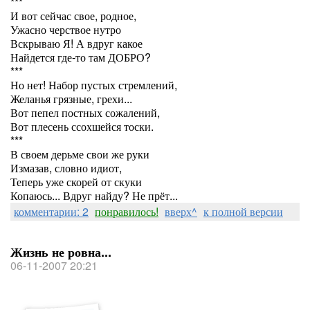
***
И вот сейчас свое, родное,
Ужасно черствое нутро
Вскрываю Я! А вдруг какое
Найдется где-то там ДОБРО?
***
Но нет! Набор пустых стремлений,
Желанья грязные, грехи...
Вот пепел постных сожалений,
Вот плесень ссохшейся тоски.
***
В своем дерьме свои же руки
Измазав, словно идиот,
Теперь уже скорей от скуки
Копаюсь... Вдруг найду? Не прёт...
комментарии: 2
понравилось!
вверх^
к полной версии
Жизнь не ровна...
06-11-2007 20:21