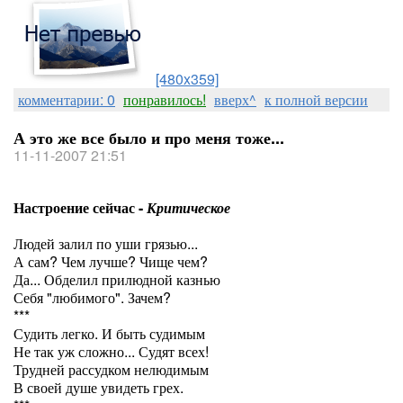
[480x359]
комментарии: 0
понравилось!
вверх^
к полной версии
А это же все было и про меня тоже...
11-11-2007 21:51
Настроение сейчас -
Критическое
Людей залил по уши грязью...
А сам? Чем лучше? Чище чем?
Да... Обделил прилюдной казнью
Себя "любимого". Зачем?
***
Судить легко. И быть судимым
Не так уж сложно... Судят всех!
Трудней рассудком нелюдимым
В своей душе увидеть грех.