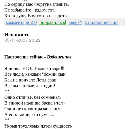
По сердцу Вас Фортуна гладить,
Не забывайте - рядом тот,
Кто в душу Вам готов нагадить!
комментарии: 0
понравилось!
вверх^
к полной версии
Ненависть
05-11-2007 20:22
Настроение сейчас -
Взбешенное
Я понял ЭТО...Люди - твари!!!
Все люди, каждый "божий сын".
Как на причале Леты сваи,
Все вы гнилые, как один!
***
Одно отличье, без сомненья,
В гнилой начинке бревен-тел -
Одни не скроют разложенья,
А есть такие, кто сумел...
***
Укрыв трухлявых пятен сущность