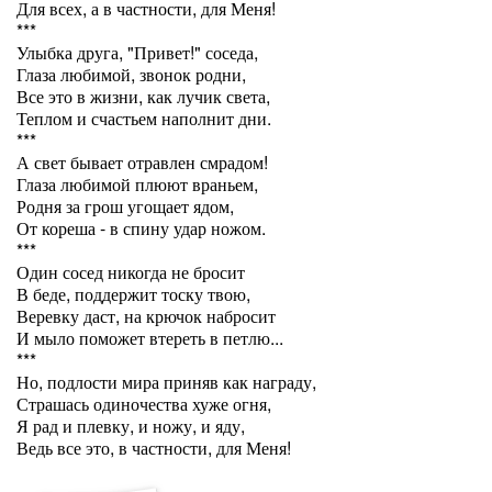
Для всех, а в частности, для Меня!
***
Улыбка друга, "Привет!" соседа,
Глаза любимой, звонок родни,
Все это в жизни, как лучик света,
Теплом и счастьем наполнит дни.
***
А свет бывает отравлен смрадом!
Глаза любимой плюют враньем,
Родня за грош угощает ядом,
От кореша - в спину удар ножом.
***
Один сосед никогда не бросит
В беде, поддержит тоску твою,
Веревку даст, на крючок набросит
И мыло поможет втереть в петлю...
***
Но, подлости мира приняв как награду,
Страшась одиночества хуже огня,
Я рад и плевку, и ножу, и яду,
Ведь все это, в частности, для Меня!