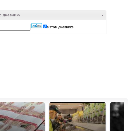
о дневнику
-
в этом дневнике