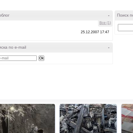
облог
-
Поиск п
Все (1)
25.12.2007 17:47
ска по e-mail
-