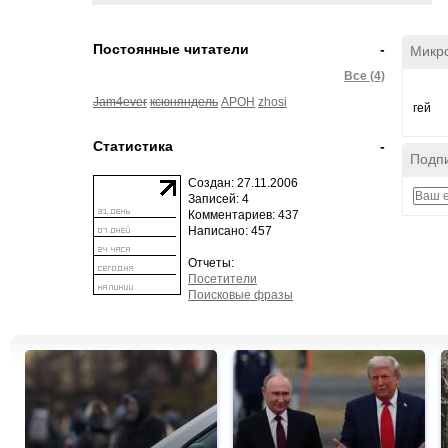
Постоянные читатели
-
Микр
Все (4)
Jam4ever
ксюняндель
APOH
zhosi
гей
Статистика
-
Подпи
Создан: 27.11.2006
Записей: 4
Комментариев: 437
Написано: 457
Отчеты:
Посетители
Поисковые фразы