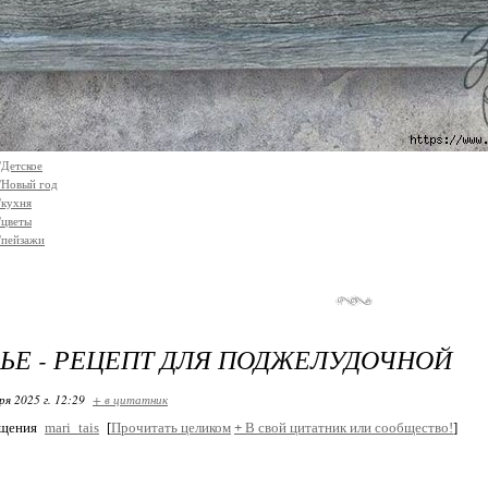
Детское
/Новый год
/кухня
/цветы
/пейзажи
ЬЕ - РЕЦЕПТ ДЛЯ ПОДЖЕЛУДОЧНОЙ
ря 2025 г. 12:29
+ в цитатник
бщения
mari_tais
[
Прочитать целиком
+
В свой цитатник или сообщество!
]