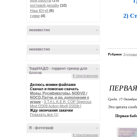
1
Мои работы
(13)
ногтевой дизайн
(10)
Наш Ютуб
(6)
2) С
сумки
(4)
неизвестно
-
неизвестно
-
Рубрики:
Здоровье
ТоррНАДО - торрент-трекер для
-
блогов
К приложению
Делюсь моими файлами
ПЕРВАЯ
Скачал и помогаю скачать
Моды, Русификаторы, NODVD /
NOCD,Патчи, и др. дополнения к
Среда, 15 Октября
играм
-
S.T.A.L.K.E.R. COP Sigerous
Mod [2009 Action Mod] [2009г.]
Это цитата соо
Жду окончания закачки
Показать все (1)
Первая баб
Я - фотограф
-
К приложению