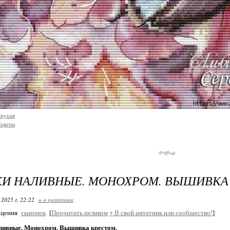
/кухня
/цветы
И НАЛИВНЫЕ. МОНОХРОМ. ВЫШИВКА
 2025 г. 22:22
+ в цитатник
бщения
сыненок
[
Прочитать целиком
+
В свой цитатник или сообщество!
]
ливные. Монохром. Вышивка крестом.