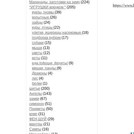
Маринады, заготовки на зиму
(224)
https://www.
*ИГРУШКИ крючком *
(205)
куклы, гномы
(39)
копытные
(26)
зайцы
(24)
куры, птицы
(22)
улитки, ящерицы,насекомые
(18)
подборка рубрик
(17)
собаки
(15)
мыши
(13)
цветы
(12)
коты
(11)
еда /офощи, фрукты/
(9)
мишки, панды
(9)
Драконы
(4)
лис
(4)
белки
(1)
шитье
(200)
Ангелы
(143)
замки
(67)
симорон
(51)
Приметы
(50)
комп
(31)
ФЕН-ШУЙ
(29)
мантры
(21)
Симпы
(16)