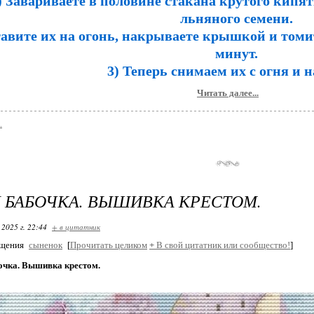
) Завариваете в половине стакана крутого кипя
льняного семени.
тавите их на огонь, накрываете крышкой и томи
минут.
3) Теперь снимаем их с огня и н
Читать далее...
.
 БАБОЧКА. ВЫШИВКА КРЕСТОМ.
 2025 г. 22:44
+ в цитатник
бщения
сыненок
[
Прочитать целиком
+
В свой цитатник или сообщество!
]
очка. Вышивка крестом.