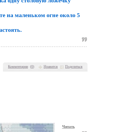
тка одну столовую ложечку
те на маленьком огне около 5
астоять.
Комментарии
(
0
)
Нравится
Поделиться
Читать