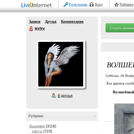
Регистрация
Вход
Рейтинги
Записи
Друзья
Комментарии
Создать дневник
levlvv
ВОЛШЕ
Суббота, 08 Ноябр
Это цитата соо
Волшебный 
В друзья
Рубрики
-
Вышивка
(3116)
цветы
(723)