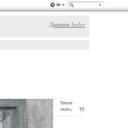
Дневник levlvv
Читать
далее...