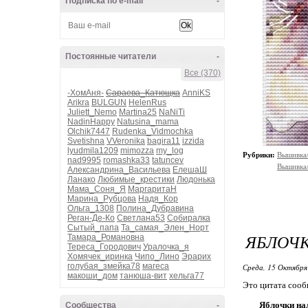
Подписка по e-mail
-
Постоянные читатели
-
Все (370)
-ХомАня-
Сараева_Катющка
AnniKS
Arikra
BULGUN
HelenRus
Juliett_Nemo
Martina25
NaNiTi
NadinHappy
Natusina_mama
Olchik7447
Rudenka_Vidmochka
Svetishna
VVeronika
bagira11
izzida
lyudmila1209
mimozza
my_log
Рубрики:
Вышивка
nad9995
romashka33
tatuncev
Вышивка
Александрина_Васильева
ЕлешаШ
Ланако
Любимые_крестики
Людонька
Мама_Соня_Я
МаргаритаН
Марина_Рубцова
Надя_Кор
Ольга_1308
Полина_Дубравина
Реган-Де-Ко
Светлана53
Собиралка
Сытый_папа
Та_самая_Элен_Норт
ЯБЛОЧК
Тамара_Романовна
Тереса_Городович
Уралочка_я
Хомячек_иринка
Чипо_Лино
Эрарих
голубая_змейка78
магеса
Среда, 15 Октября
макоши_дом
танюша-вит
хельга77
Это цитата соо
Яблочки на
Сообщества
-