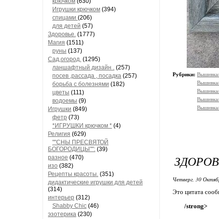
крючком
(630)
Игрушки крючком
(394)
спицами
(206)
для детей
(57)
Здоровье.
(1777)
Магия
(1511)
руны
(137)
Сад,огород.
(1295)
ланшафтный дизайн .
(257)
Рубрики:
Вышивка/
посев ,рассада , посадка
(257)
Вышивка
борьба с болезнями
(182)
Вышивка
цветы
(111)
Вышивка
водоемы
(9)
Вышивка
Игрушки
(849)
фетр
(73)
*ИГРУШКИ крючком *
(4)
Религия
(629)
""СНЫ ПРЕСВЯТОЙ
БОГОРОДИЦЫ"":
(39)
ЗДОРОВ
разное
(470)
изо
(382)
Рецепты красоты.
(351)
Четверг, 30 Октяб
дидактические игрушки для детей
(314)
Это цитата соо
интерьер
(312)
Shabby Chic
(46)
/strong>
эзотерика
(230)