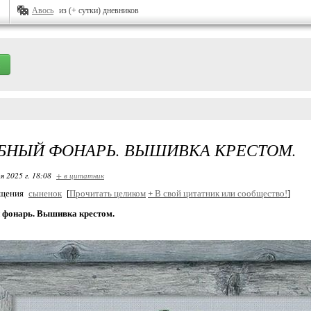
Авось
из (+ сутки) дневников
БНЫЙ ФОНАРЬ. ВЫШИВКА КРЕСТОМ.
я 2025 г. 18:08
+ в цитатник
бщения
сыненок
[
Прочитать целиком
+
В свой цитатник или сообщество!
]
фонарь. Вышивка крестом.