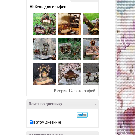
Мебель для єльфов
В серии 14 фотографий
Поиск по дневнику
-
в этом дневнике