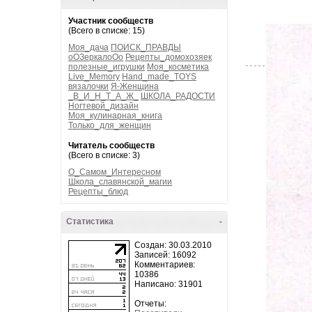
Участник сообществ
(Всего в списке: 15)
Моя_дача
ПОИСК_ПРАВДЫ
оОЗеркалоОо
Рецепты_домохозяек
полезные_игрушки
Моя_косметика
Live_Memory
Hand_made_TOYS
вязалочки
Я-Женщина
_В_И_Н_Т_А_Ж_
ШКОЛА_РАДОСТИ
Ногтевой_дизайн
Моя_кулинарная_книга
Только_для_женщин
Читатель сообществ
(Всего в списке: 3)
О_Самом_Интересном
Школа_славянской_магии
Рецепты_блюд
Статистика
-
Создан: 30.03.2010
Записей: 16092
Комментариев:
10386
Написано: 31901
Отчеты: