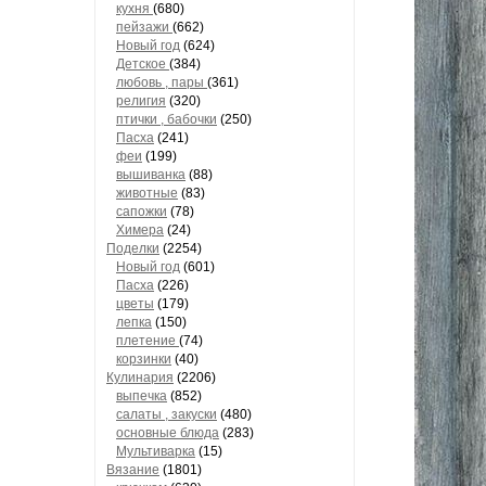
кухня
(680)
пейзажи
(662)
Новый год
(624)
Детское
(384)
любовь , пары
(361)
религия
(320)
птички , бабочки
(250)
Пасха
(241)
феи
(199)
вышиванка
(88)
животные
(83)
сапожки
(78)
Химера
(24)
Поделки
(2254)
Новый год
(601)
Пасха
(226)
цветы
(179)
лепка
(150)
плетение
(74)
корзинки
(40)
Кулинария
(2206)
выпечка
(852)
салаты , закуски
(480)
основные блюда
(283)
Мультиварка
(15)
Вязание
(1801)