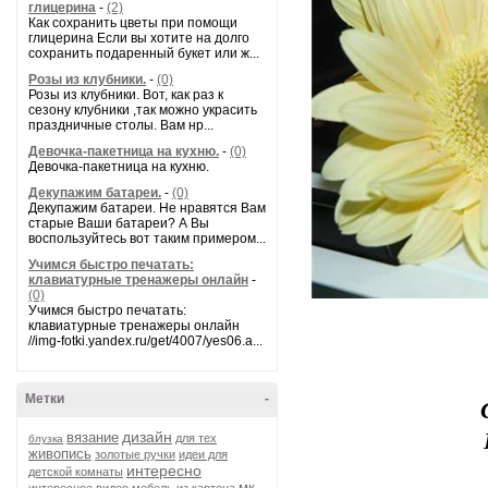
глицерина
-
(2)
Как сохранить цветы при помощи
глицерина Если вы хотите на долго
сохранить подаренный букет или ж...
Розы из клубники.
-
(0)
Розы из клубники. Вот, как раз к
сезону клубники ,так можно украсить
праздничные столы. Вам нр...
Девочка-пакетница на кухню.
-
(0)
Девочка-пакетница на кухню.
Декупажим батареи.
-
(0)
Декупажим батареи. Не нравятся Вам
старые Ваши батареи? А Вы
воспользуйтесь вот таким примером...
Учимся быстро печатать:
клавиатурные тренажеры онлайн
-
(0)
Учимся быстро печатать:
клавиатурные тренажеры онлайн
//img-fotki.yandex.ru/get/4007/yes06.a...
Метки
-
дизайн
вязание
для тех
блузка
живопись
золотые ручки
идеи для
интересно
детской комнаты
мк