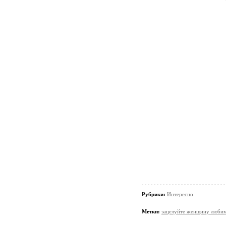
Рубрики:
Интересно
Метки:
зацелуйте женщину люби