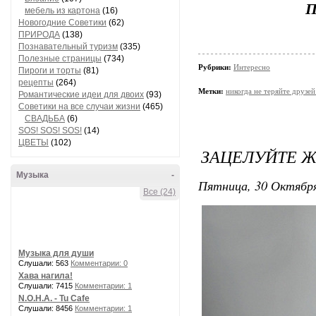
П
мебель из картона
(16)
Новогодние Советики
(62)
ПРИРОДА
(138)
Познавательный туризм
(335)
Полезные страницы
(734)
Рубрики:
Интересно
Пироги и торты
(81)
рецепты
(264)
Метки:
никогда не теряйте друзей
Романтические идеи для двоих
(93)
Советики на все случаи жизни
(465)
СВАДЬБА
(6)
SOS! SOS! SOS!
(14)
ЦВЕТЫ
(102)
ЗАЦЕЛУЙТЕ 
Музыка
-
Пятница, 30 Октября
Все (24)
Музыка для души
Слушали: 563
Комментарии: 0
Хава нагила!
Слушали: 7415
Комментарии: 1
N.O.H.A. - Tu Cafe
Слушали: 8456
Комментарии: 1