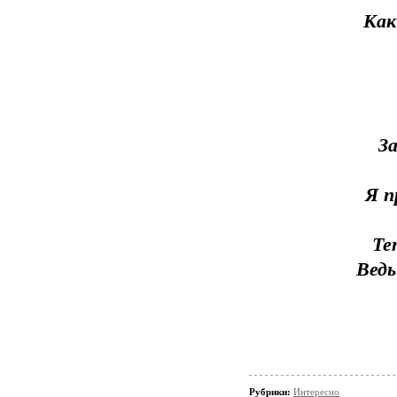
Как
З
Я п
Те
Ведь
Рубрики:
Интересно