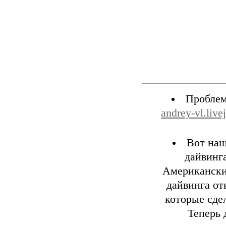
Проблем
andrey-vl.liv
Вот наш
дайвинг
Американский
дайвинга о
которые сде
Теперь 