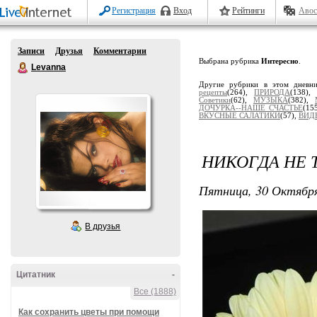
Регистрация
Вход
Рейтинги
Авос
Записи
Друзья
Комментарии
Выбрана рубрика
Интересно
.
Levanna
Другие рубрики в этом дневн
рецепты
(264),
ПРИРОДА
(138)
Советики
(62),
МУЗЫКА
(382),
ДОЧУРКА--НАШЕ СЧАСТЬЕ
(15
ВКУСНЫЕ САЛАТИКИ
(57),
ВИД
НИКОГДА НЕ Т
Пятница, 30 Октября
В друзья
Цитатник
-
Все (1888)
Как сохранить цветы при помощи