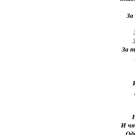
За
За т
И чт
Од