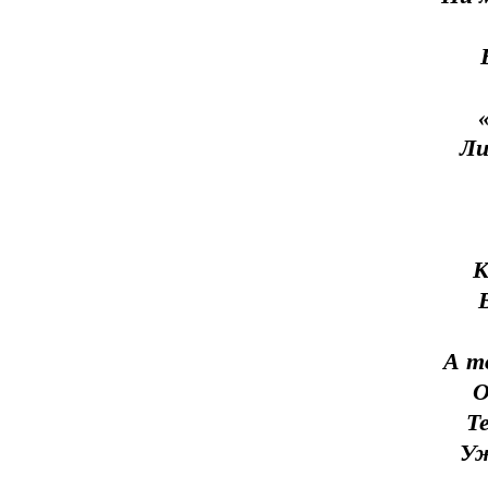
Ли
К
А т
О
Т
Уж