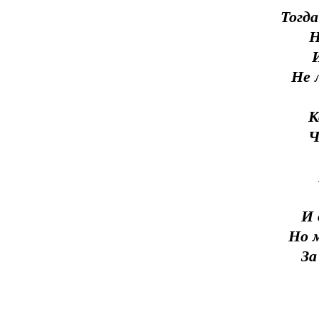
Тогда
Н
Не 
К
Ч
И 
Но 
За