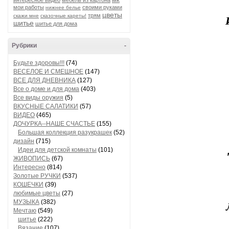
интересное видео
мебель из картона
мои работы
своими руками
нижнее белье
цветы
трям
скажи мне
сказочные кареты!
шитье
шитье для дома
Рубрики
-
Будьте здоровы!!!
(74)
ВЕСЕЛОЕ И СМЕШНОЕ
(147)
ВСЕ ДЛЯ ДНЕВНИКА
(127)
Все о доме и для дома
(403)
Все виды оружия
(5)
ВКУСНЫЕ САЛАТИКИ
(57)
ВИДЕО
(465)
ДОЧУРКА--НАШЕ СЧАСТЬЕ
(155)
Большая коллекция разукрашек
(52)
дизайн
(715)
Идеи для детской комнаты
(101)
ЖИВОПИСЬ
(67)
Интересно
(814)
Золотые РУЧКИ
(537)
КОШЕЧКИ
(39)
любимые цветы
(27)
МУЗЫКА
(382)
Мечтаю
(549)
шитье
(222)
Вязание
(107)