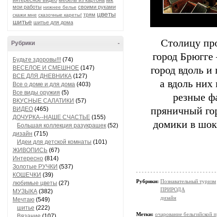
интересное видео
мебель из картона
мои работы
своими руками
нижнее белье
цветы
трям
скажи мне
сказочные кареты!
шитье
шитье для дома
Столицу пр
Рубрики
-
город Брюгге
Будьте здоровы!!!
(74)
ВЕСЕЛОЕ И СМЕШНОЕ
(147)
город вдоль и
ВСЕ ДЛЯ ДНЕВНИКА
(127)
а вдоль них
Все о доме и для дома
(403)
Все виды оружия
(5)
резные ф
ВКУСНЫЕ САЛАТИКИ
(57)
пряничный го
ВИДЕО
(465)
ДОЧУРКА--НАШЕ СЧАСТЬЕ
(155)
домики в шок
Большая коллекция разукрашек
(52)
дизайн
(715)
Идеи для детской комнаты
(101)
ЖИВОПИСЬ
(67)
Интересно
(814)
Золотые РУЧКИ
(537)
КОШЕЧКИ
(39)
Рубрики:
Познавательный туризм
любимые цветы
(27)
ПРИРОДА
МУЗЫКА
(382)
дизайн
Мечтаю
(549)
шитье
(222)
Метки:
очарование бельгийской 
Вязание
(107)