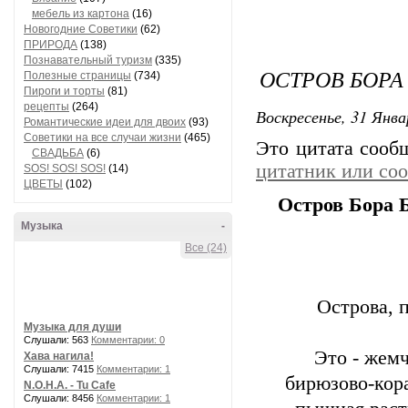
мебель из картона
(16)
Новогодние Советики
(62)
ПРИРОДА
(138)
Познавательный туризм
(335)
ОСТРОВ БОРА
Полезные страницы
(734)
Пироги и торты
(81)
рецепты
(264)
Воскресенье, 31 Янва
Романтические идеи для двоих
(93)
Советики на все случаи жизни
(465)
Это цитата соо
СВАДЬБА
(6)
цитатник или со
SOS! SOS! SOS!
(14)
ЦВЕТЫ
(102)
Остров Бора 
Музыка
-
Все (24)
Острова, 
Музыка для души
Слушали: 563
Комментарии: 0
Это - жем
Хава нагила!
Слушали: 7415
Комментарии: 1
бирюзово-кора
N.O.H.A. - Tu Cafe
Слушали: 8456
Комментарии: 1