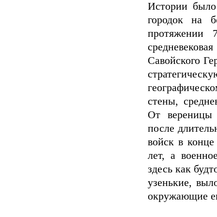
Истории было 
городок на б
протяжении 7
средневекова
Савойского Ге
стратегичес
географическо
стены, средне
От вереницы 
после длитель
войск в конце
лет, а военно
здесь как будт
узенькие, выл
окружающие его