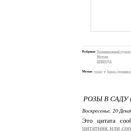
Рубрики:
Познавательный туризм
Мечтаю
ПРИРОДА
Метки:
yvoire
france /деревня 
РОЗЫ В САДУ (
Воскресенье, 20 Дека
Это цитата со
цитатник или со