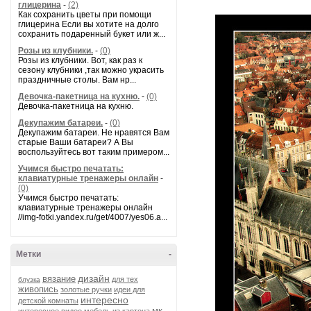
глицерина
-
(2)
Как сохранить цветы при помощи
глицерина Если вы хотите на долго
сохранить подаренный букет или ж...
Розы из клубники.
-
(0)
Розы из клубники. Вот, как раз к
сезону клубники ,так можно украсить
праздничные столы. Вам нр...
Девочка-пакетница на кухню.
-
(0)
Девочка-пакетница на кухню.
Декупажим батареи.
-
(0)
Декупажим батареи. Не нравятся Вам
старые Ваши батареи? А Вы
воспользуйтесь вот таким примером...
Учимся быстро печатать:
клавиатурные тренажеры онлайн
-
(0)
Учимся быстро печатать:
клавиатурные тренажеры онлайн
//img-fotki.yandex.ru/get/4007/yes06.a...
Метки
-
дизайн
вязание
для тех
блузка
живопись
золотые ручки
идеи для
интересно
детской комнаты
мк