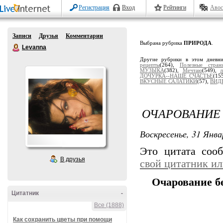
Регистрация
Вход
Рейтинги
Авос
Записи
Друзья
Комментарии
Выбрана рубрика
ПРИРОДА
.
Levanna
Другие рубрики в этом дневн
рецепты
(264),
Полезные стран
МУЗЫКА
(382),
Мечтаю
(549),
ДОЧУРКА--НАШЕ СЧАСТЬЕ
(15
ВКУСНЫЕ САЛАТИКИ
(57),
ВИД
ОЧАРОВАНИЕ
Воскресенье, 31 Янва
Это цитата со
В друзья
свой цитатник и
Очарование б
Цитатник
-
Все (1888)
Как сохранить цветы при помощи