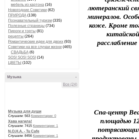
мебель из картона
(16)
лютеранский св
Новогодние Советики
(62)
ПРИРОДА
(138)
минералов. Особ
Познавательный туризм
(335)
коже. Кроме то
Полезные страницы
(734)
Пироги и торты
(81)
китайской
рецепты
(264)
расслабление
Романтические идеи для двоих
(93)
Советики на все случаи жизни
(465)
СВАДЬБА
(6)
SOS! SOS! SOS!
(14)
ЦВЕТЫ
(102)
Музыка
-
Все (24)
Спа-центр Bea
Музыка для души
Слушали: 563
Комментарии: 0
площадью 120
Хава нагила!
Слушали: 7415
Комментарии: 1
потрясающим
N.O.H.A. - Tu Cafe
Слушали: 8456
Комментарии: 1
продиктованы 