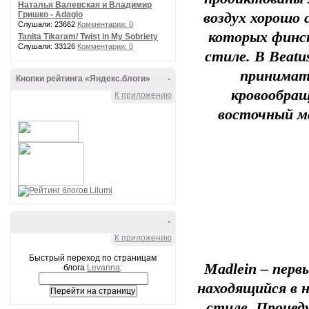
Наталья Валевская и Владимир
Гришко - Adagio
воздух хорошо 
Слушали: 23662
Комментарии: 0
которых финск
Tanita Tikaram/ Twist in My Sobriety
Слушали: 33126
Комментарии: 0
стиле. В Beat
принимать
Кнопки рейтинга «Яндекс.блоги»
-
кровообращ
К приложению
восточный м
-
К приложению
Быстрый переход по страницам
Madlein – перв
блога
Levanna
:
находящийся в 
стиле. Процед