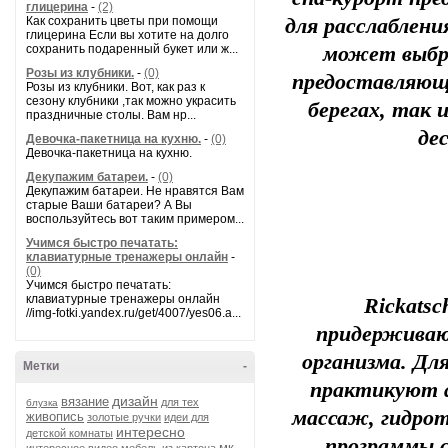
глицерина
-
(2)
Как сохранить цветы при помощи
для расслаблен
глицерина Если вы хотите на долго
сохранить подаренный букет или ж...
может выбра
Розы из клубники.
-
(0)
предоставляющ
Розы из клубники. Вот, как раз к
сезону клубники ,так можно украсить
берегах, так 
праздничные столы. Вам нр...
де
Девочка-пакетница на кухню.
-
(0)
Девочка-пакетница на кухню.
Декупажим батареи.
-
(0)
Декупажим батареи. Не нравятся Вам
старые Ваши батареи? А Вы
воспользуйтесь вот таким примером...
Учимся быстро печатать:
клавиатурные тренажеры онлайн
-
(0)
Учимся быстро печатать:
клавиатурные тренажеры онлайн
Rickatsc
//img-fotki.yandex.ru/get/4007/yes06.a...
придерживаю
организма. Дл
Метки
-
практикуют а
дизайн
вязание
для тех
блузка
массаж, гидро
живопись
золотые ручки
идеи для
интересно
детской комнаты
программы 
мк