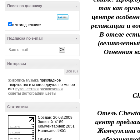
Поиск по дневнику
-
так как орга
центре особенн
релаксации и в
в этом дневнике
В отеле ест
Подписка по e-mail
-
(великолепный
Огненная к
Интересы
-
Все (8)
живопись
музыка
прикладное
творчество и многое другое не менее
инт
путешествия
развлечения
советы
фотографии
цветы
Ch
Статистика
-
Отель Chewto
Создан: 20.03.2009
центр предла
Записей: 4189
Комментариев: 2851
Жемчужина от
Написано: 9851
обогащенной
Отчеты: