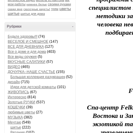
интересное видео
мебель из картона
мои работы
своими руками
нижнее белье
специалистом 
цветы
трям
скажи мне
сказочные кареты!
шитье
шитье для дома
методики за
человека не
Рубрики
-
подбирае
Будьте здоровы!!!
(74)
ВЕСЕЛОЕ И СМЕШНОЕ
(147)
ВСЕ ДЛЯ ДНЕВНИКА
(127)
Все о доме и для дома
(403)
Все виды оружия
(5)
ВКУСНЫЕ САЛАТИКИ
(57)
ВИДЕО
(465)
ДОЧУРКА--НАШЕ СЧАСТЬЕ
(155)
Большая коллекция разукрашек
(52)
дизайн
(715)
Идеи для детской комнаты
(101)
F
ЖИВОПИСЬ
(67)
Интересно
(814)
Золотые РУЧКИ
(537)
Спа-центр Fel
КОШЕЧКИ
(39)
любимые цветы
(27)
Востока и За
МУЗЫКА
(382)
Мечтаю
(549)
экзотикой та
шитье
(222)
грязелечен
Вязание
(107)