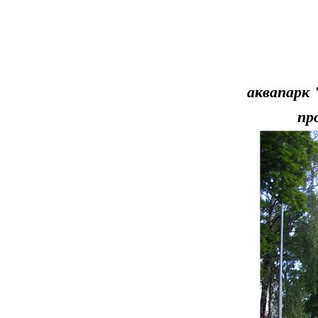
аквапарк 
про