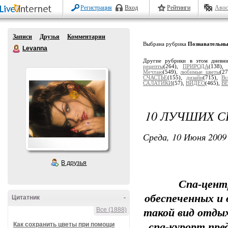
Регистрация
Вход
Рейтинги
Авос
Записи
Друзья
Комментарии
Выбрана рубрика
Познавательны
Levanna
Другие рубрики в этом дневн
рецепты
(264),
ПРИРОДА
(138),
Мечтаю
(549),
любимые цветы
(2
СЧАСТЬЕ
(155),
дизайн
(715),
Вс
САЛАТИКИ
(57),
ВИДЕО
(465),
В
10 ЛУЧШИХ С
Среда, 10 Июня 2009 
В друзья
Спа-цент
обеспеченных и 
Цитатник
-
Все (1888)
такой вид отды
Как сохранить цветы при помощи
спа-курорт пр