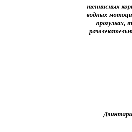
теннисных корт
водных мотоцик
прогулках,
развлекательн
Дзинтар