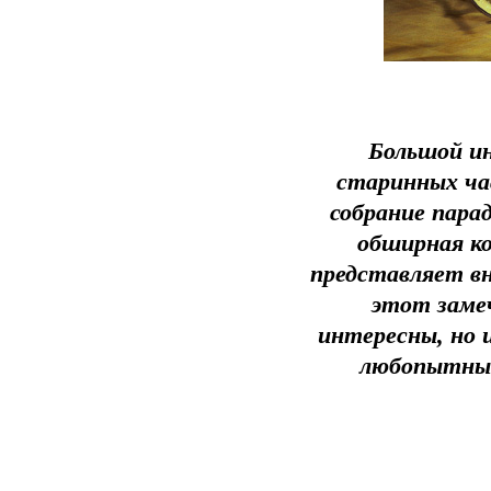
Большой и
старинных ча
собрание пара
обширная ко
представляет в
этот заме
интересны, но 
любопытные