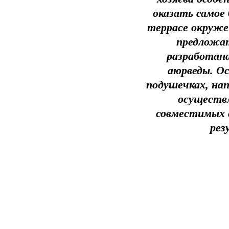
оказать самое 
террасе окруже
предложат
разработана
аюрведы. О
подушечках, нап
осуществл
совместимых 
рез