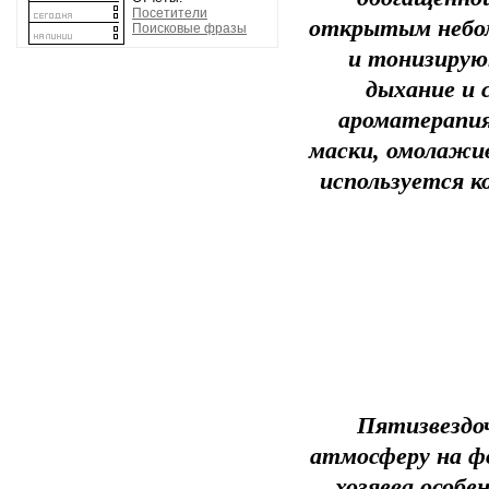
Посетители
открытым небом
Поисковые фразы
и тонизирую
дыхание и 
ароматерапия
маски, омолажи
используется к
Пятизвездоч
атмосферу на ф
хозяева особе