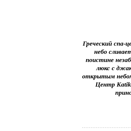
Греческий спа-це
небо сливает
поистине незаб
люкс с джа
открытым небом
Центр Katik
прино